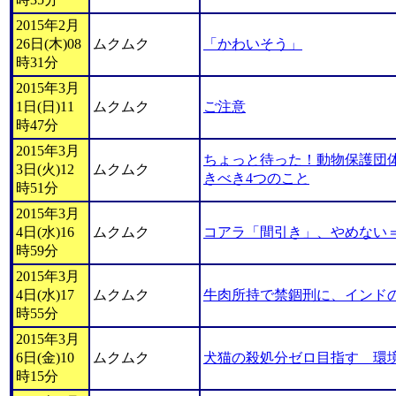
2015年2月
26日(木)08
ムクムク
「かわいそう」
時31分
2015年3月
1日(日)11
ムクムク
ご注意
時47分
2015年3月
ちょっと待った！動物保護団
3日(火)12
ムクムク
きべき4つのこと
時51分
2015年3月
4日(水)16
ムクムク
コアラ「間引き」、やめない
時59分
2015年3月
4日(水)17
ムクムク
牛肉所持で禁錮刑に、インド
時55分
2015年3月
6日(金)10
ムクムク
犬猫の殺処分ゼロ目指す 環
時15分