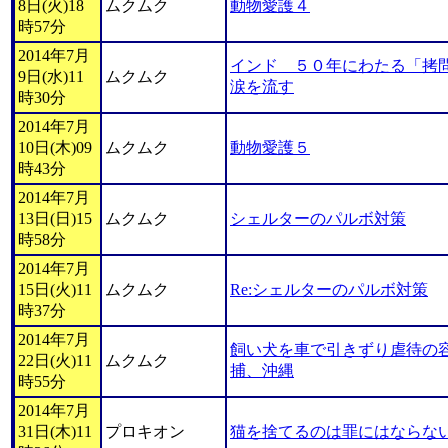
8日(火)18
ムクムク
動物愛護４
時57分
2014年7月
インド ５０年にわたる「拷
9日(水)11
ムクムク
涙を流す
時30分
2014年7月
10日(木)09
ムクムク
動物愛護５
時43分
2014年7月
13日(日)15
ムクムク
シェルターのパルボ対策
時58分
2014年7月
15日(火)11
ムクムク
Re:シェルターのパルボ対策
時37分
2014年7月
飼い犬を車で引きずり虐待の容
22日(火)11
ムクムク
捕、沖縄
時55分
2014年7月
31日(木)11
プロキオン
猫を捨てるのは罪にはならな