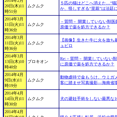
2014年2月
５匹の猫はどこへ消えた…“猫
20日(木)11
ムクムク
か、怪しすぎる“里親”は法廷
時51分
2014年3月
－質問－ 開業していない獣医
11日(火)11
ムクムク
原価で薬を処方できるか？
時36分
2014年3月
【画像】生きた牛に火を放ち暴
11日(火)11
ムクムク
ュビロ
時36分
2014年3月
Re:－質問－ 開業していな
13日(木)10
プロキオン
に原価で薬を処方できるか？
時40分
2014年4月
動物虐待で金もうけ、ウミガ
9日(水)11
ムクムク
客に踏ませ写真撮影―海南省
時19分
2014年4月
14日(月)11
ムクムク
犬の避妊手術をしない最悪な1
時30分
2014年4月