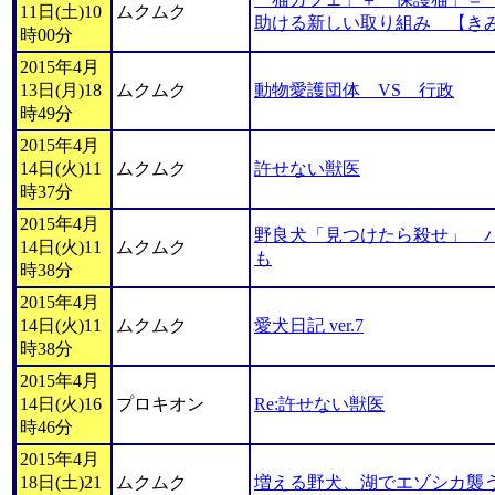
11日(土)10
ムクムク
助ける新しい取り組み 【き
時00分
2015年4月
13日(月)18
ムクムク
動物愛護団体 VS 行政
時49分
2015年4月
14日(火)11
ムクムク
許せない獣医
時37分
2015年4月
野良犬「見つけたら殺せ」 
14日(火)11
ムクムク
も
時38分
2015年4月
14日(火)11
ムクムク
愛犬日記 ver.7
時38分
2015年4月
14日(火)16
プロキオン
Re:許せない獣医
時46分
2015年4月
18日(土)21
ムクムク
増える野犬、湖でエゾシカ襲