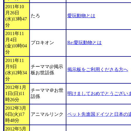
2011年10
月26日
たろ
愛玩動物とは
(水)13時47
分
2011年11
月4日
プロキオン
Re:愛玩動物とは
(金)10時04
分
2011年11
月9日
チーママ@掲示
掲示板をご利用くださる方へ
(水)12時34
板お世話係
分
2012年1月
チーママ＠お世
1日(日)11
明けましておめでとうござい
話係
時26分
2012年3月
6日(火)17
アニマルリンク
ペット先進国ドイツと日本の
時48分
2012年5月