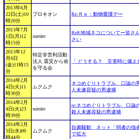
2013年6月
22日(土)10
プロキオン
Re:Ｒｅ：動物愛護デー
時20分
2013年7月
Re8:地域ネコについてー皆
1日(月)12
sumire
さい
時15分
2013年12
特定非営利活動
月6日
法人 震災から命
「 どうする？ 災害時に備え
(金)11時15
を守る会
分
2014年2月
ネコめぐりトラブル、口論の
4日(火)11
ムクムク
人未遂容疑の男逮捕
時30分
2014年2月
re:ネコめぐりトラブル、口
4日(火)23
sumire
殺人未遂容疑の男逮捕
時39分
2014年2月
自粛騒動 ネット「弱者の強者
5日(水)09
ムクムク
で拡大
時44分