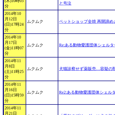
(木)10時03
と号泣
分
2014年10
月12日
ムクムク
ペットショップ全焼 再開諦め
(日)17時24
分
2014年10
月17日
ムクムク
Re:ある動物愛護団体シェル
(金)11時07
分
2014年11
月8日
ムクムク
犬猫診察せず薬販売…容疑の
(土)11時25
分
2014年11
月16日
ムクムク
Re2:ある動物愛護団体シェル
(日)15時59
分
2014年11
月21日