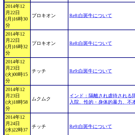
2014年12
月22日
プロキオン
Re8:白斑牛について
(月)16時30
分
2014年12
月22日
プロキオン
Re8:白斑牛について
(月)16時32
分
2014年12
月23日
チッチ
Re9:白斑牛について
(火)00時15
分
2014年12
月23日
インド：隔離され虐待される
ムクムク
(火)18時58
入院、性的・身体的暴力、不
分
2014年12
月24日
チッチ
Re9:白斑牛について
(水)22時37