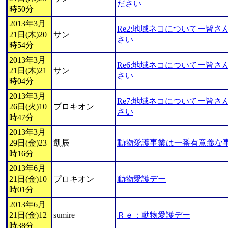
ださい
時50分
2013年3月
Re2:地域ネコについてー皆
21日(木)20
サン
さい
時54分
2013年3月
Re6:地域ネコについてー皆
21日(木)21
サン
さい
時04分
2013年3月
Re7:地域ネコについてー皆
26日(火)10
プロキオン
さい
時47分
2013年3月
29日(金)23
凱辰
動物愛護事業は一番有意義な
時16分
2013年6月
21日(金)10
プロキオン
動物愛護デー
時01分
2013年6月
21日(金)12
sumire
Ｒｅ：動物愛護デー
時38分