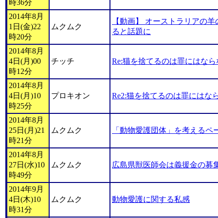
時36分
2014年8月
【動画】 オーストラリアの羊
1日(金)22
ムクムク
ると話題に
時20分
2014年8月
4日(月)00
チッチ
Re:猫を捨てるのは罪にはな
時12分
2014年8月
4日(月)10
プロキオン
Re2:猫を捨てるのは罪にはな
時25分
2014年8月
25日(月)21
ムクムク
「動物愛護団体」を考えるペ
時21分
2014年8月
27日(水)10
ムクムク
広島県獣医師会は義援金の募
時49分
2014年9月
4日(木)10
ムクムク
動物愛護に関する私感
時31分