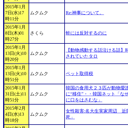
2015年1月
7日(水)17
ムクムク
Re:神事について。
時11分
2015年1月
8日(木)01
さくら
蛙には反対するのに
時27分
2015年1月
【動物感動する話泣ける話】時
13日(火)10
ムクムク
されていたタロ
時20分
2015年1月
13日(火)10
ムクムク
ペット取得税
時51分
2015年1月
韓国の食用犬２３匹が動物愛
31日(土)11
ムクムク
に“移住”・・韓国ネット「な
時51分
に口をはさむな」
2015年2月
女性殺害:名大生実家周辺 近
4日(水)13
ムクムク
死」
時18分