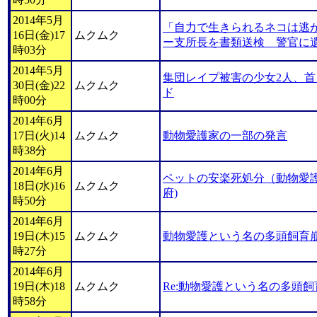
2014年5月
「自力で生きられるネコは逃
16日(金)17
ムクムク
ー支所長を書類送検 警官に
時03分
2014年5月
集団レイプ被害の少女2人、首
30日(金)22
ムクムク
ド
時00分
2014年6月
17日(火)14
ムクムク
動物愛護家の一部の発言
時38分
2014年6月
ペットの安楽死処分（動物愛
18日(水)16
ムクムク
府)
時50分
2014年6月
19日(木)15
ムクムク
動物愛護という名の多頭飼育
時27分
2014年6月
19日(木)18
ムクムク
Re:動物愛護という名の多頭
時58分