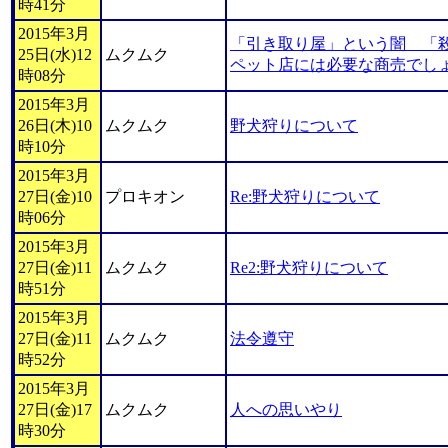
時41分
2015年3月
「引き取り屋」という闇 「
25日(水)12
ムクムク
ペット店には必要な商売でし
時08分
2015年3月
26日(木)10
ムクムク
野犬狩りについて
時10分
2015年3月
27日(金)10
プロキオン
Re:野犬狩りについて
時06分
2015年3月
27日(金)11
ムクムク
Re2:野犬狩りについて
時51分
2015年3月
27日(金)11
ムクムク
法令遵守
時52分
2015年3月
27日(金)17
ムクムク
人への思いやり
時30分