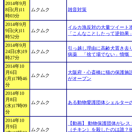
2014年9月
8日(月)11
ムクムク
雑音対策
時03分
2014年9月
イルカ漁反対の大量ツイート
9日(火)11
ムクムク
「こんなことしたって逆効果
時52分
2014年9月
引っ越し理由に高齢犬置き去
24日(水)19
ムクムク
病薬 「捨て場でない」憤慨
時27分
2014年10
月6日
大阪府・心斎橋に猫の保護施
ムクムク
(月)17時46
がオープン
分
2014年10
月8日
ムクムク
ある動物愛護団体シェルター
(水)17時09
分
2014年10
【動画】 動物保護団体がレス
月9日
ムクムク
（チキン）を殺したのは誰？