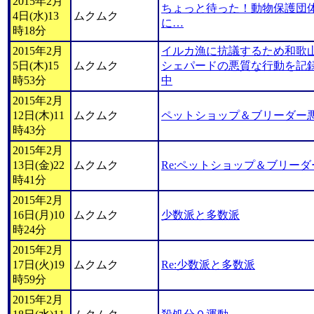
2015年2月
ちょっと待った！動物保護団
4日(水)13
ムクムク
に…
時18分
2015年2月
イルカ漁に抗議するため和歌
5日(木)15
ムクムク
シェパードの悪質な行動を記
時53分
中
2015年2月
12日(木)11
ムクムク
ペットショップ＆ブリーダー
時43分
2015年2月
13日(金)22
ムクムク
Re:ペットショップ＆ブリー
時41分
2015年2月
16日(月)10
ムクムク
少数派と多数派
時24分
2015年2月
17日(火)19
ムクムク
Re:少数派と多数派
時59分
2015年2月