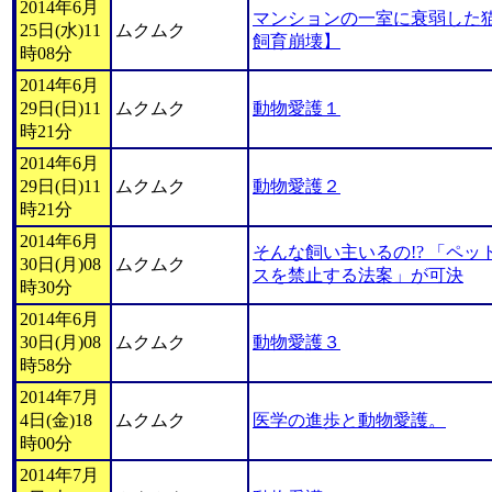
2014年6月
マンションの一室に衰弱した猫
25日(水)11
ムクムク
飼育崩壊】
時08分
2014年6月
29日(日)11
ムクムク
動物愛護１
時21分
2014年6月
29日(日)11
ムクムク
動物愛護２
時21分
2014年6月
そんな飼い主いるの!? 「ペ
30日(月)08
ムクムク
スを禁止する法案」が可決
時30分
2014年6月
30日(月)08
ムクムク
動物愛護３
時58分
2014年7月
4日(金)18
ムクムク
医学の進歩と動物愛護。
時00分
2014年7月