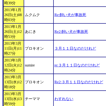
時39分
2013年1月
26日(土)08
ムクムク
Re:飼い犬が事故死
時03分
2013年1月
26日(土)12
あにき
Re2:飼い犬が事故死
時53分
2013年3月
11日(月)11
プロキオン
３月１１日なのだけれど
時27分
2013年3月
12日(火)12
sumire
re:３月１１日なのだけれど
時24分
2013年3月
13日(水)12
プロキオン
Re2:３月１１日なのだけれど
時18分
2013年3月
13日(水)13
チーママ
わすれない
時59分