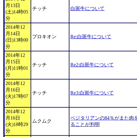
月13日
チッチ
白斑牛について
(土)14時05
分
2014年12
月14日
プロキオン
Re:白斑牛について
(日)13時00
分
2014年12
月15日
チッチ
Re2:白斑牛について
(月)11時01
分
2014年12
月16日
チッチ
Re3:白斑牛について
(火)17時07
分
2014年12
月16日
ベジタリアンの84％がまた肉
ムクムク
(火)18時29
ることが判明
分