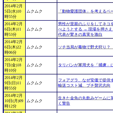
2014年2月
5日(水)10
ムクムク
「動物愛護団体」を考えるペ
時55分
2014年2月
男性が里親のふりをしてネコを
6日(木)11
ムクムク
べようとする → 現場を押さえ
時53分
代表が驚きの真実を激白
2014年2月
6日(木)22
ムクムク
ソチ当局が毒物で野犬狩り？
時06分
2014年2月
7日(金)18
ムクムク
タリバンが軍用犬を「捕虜」
時10分
2014年2月
フォアグラ、なぜ安価で提供
9日(日)11
ムクムク
輸送コスト減、プチ贅沢志向
時55分
2014年2月
生きた金魚の丸飲みゲームに
10日(月)09
ムクムク
く警告
時12分