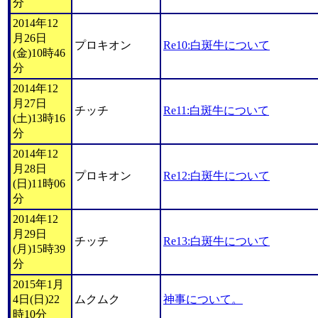
分
2014年12
月26日
プロキオン
Re10:白斑牛について
(金)10時46
分
2014年12
月27日
チッチ
Re11:白斑牛について
(土)13時16
分
2014年12
月28日
プロキオン
Re12:白斑牛について
(日)11時06
分
2014年12
月29日
チッチ
Re13:白斑牛について
(月)15時39
分
2015年1月
4日(日)22
ムクムク
神事について。
時10分