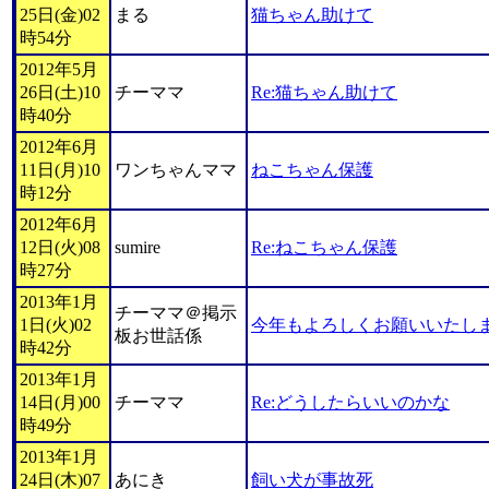
25日(金)02
まる
猫ちゃん助けて
時54分
2012年5月
26日(土)10
チーママ
Re:猫ちゃん助けて
時40分
2012年6月
11日(月)10
ワンちゃんママ
ねこちゃん保護
時12分
2012年6月
12日(火)08
sumire
Re:ねこちゃん保護
時27分
2013年1月
チーママ＠掲示
1日(火)02
今年もよろしくお願いいたし
板お世話係
時42分
2013年1月
14日(月)00
チーママ
Re:どうしたらいいのかな
時49分
2013年1月
24日(木)07
あにき
飼い犬が事故死