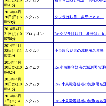
16日(水)18
ムクムク
猫９４匹残し転居 浜松の県
時41分
2014年4月
20日(日)15
ムクムク
クジラは駄目、象牙はｏｋ。
時59分
2014年4月
21日(月)10
プロキオン
Re:クジラは駄目、象牙はｏｋ
時56分
2014年4月
28日(月)11
ムクムク
小泉毅容疑者の減刑署名運動
時31分
2014年4月
30日(水)10
ムクムク
Re:小泉毅容疑者の減刑署名運
時02分
2014年4月
30日(水)10
ムクムク
Re2:小泉毅容疑者の減刑署名
時41分
2014年5月
1日(木)14
ムクムク
Re3:小泉毅容疑者の減刑署名
時50分