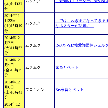
ムクムク
「愛知のブリーダーに犬の引
(金)10時31
分
2014年11
月22日
「では、ねぎまになってきま
ムクムク
(土)15時19
なポスターが話題に！
分
2014年12
月2日
ムクムク
Re3:ある動物愛護団体シェル
(火)11時52
分
2014年12
月5日
ムクムク
家畜とペット
(金)16時25
分
2014年12
月6日
プロキオン
Re:家畜とペット
(土)10時41
分
2014年12