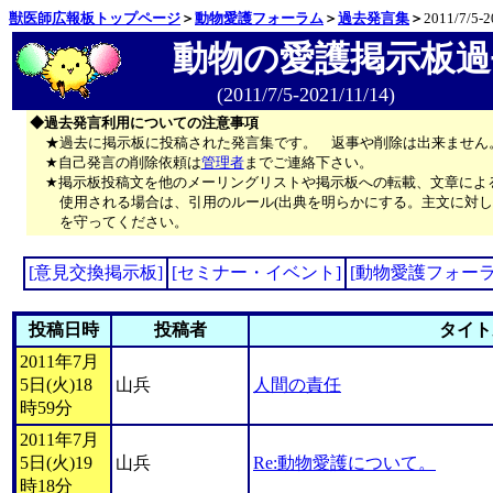
獣医師広報板トップページ
＞
動物愛護フォーラム
＞
過去発言集
＞
2011/7/5-2
動物の愛護掲示板過
(2011/7/5-2021/11/14)
◆過去発言利用についての注意事項
★過去に掲示板に投稿された発言集です。 返事や削除は出来ません
★自己発言の削除依頼は
管理者
までご連絡下さい。
★掲示板投稿文を他のメーリングリストや掲示板への転載、文章によ
使用される場合は、引用のルール(出典を明らかにする。主文に対し
を守ってください。
[意見交換掲示板]
[セミナー・イベント]
[動物愛護フォーラ
投稿日時
投稿者
タイト
2011年7月
5日(火)18
山兵
人間の責任
時59分
2011年7月
5日(火)19
山兵
Re:動物愛護について。
時18分