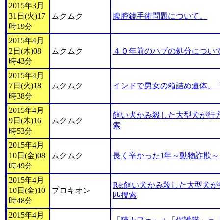
2015年3月
31日(火)17
ムクムク
腹腔鏡手術問題について。
時19分
2015年4月
2日(木)08
ムクムク
４０年前のハブの処分につい
時43分
2015年4月
7日(火)18
ムクムク
インドで男女の箱詰め遺体、
時38分
2015年4月
飼い犬かみ殺した大型犬が行
9日(木)16
ムクムク
索
時53分
2015年4月
10日(金)08
ムクムク
長く辛かった1年～動物詐欺～
時49分
2015年4月
Re:飼い犬かみ殺した大型犬
10日(金)10
プロキオン
匹捜索
時48分
2015年4月
「猫カフェ」＋「保護猫」＝