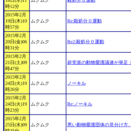
18日(水)11
ムクムク
殺処分０運動
時12分
2015年2月
19日(木)10
ムクムク
Re:殺処分０運動
時57分
2015年2月
20日(金)06
ムクムク
Re2:殺処分０運動
時31分
2015年2月
21日(土)09
ムクムク
超党派の動物愛護議連が発足 
時47分
2015年2月
24日(火)10
ムクムク
ノーキル
時26分
2015年2月
24日(火)19
ムクムク
Re:ノーキル
時23分
2015年2月
25日(水)09
ムクムク
悪い動物愛護団体の見分け方
時35分