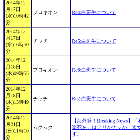
2014年12
月17日
プロキオン
Re4:白斑牛について
(水)10時42
分
2014年12
月17日
チッチ
Re5:白斑牛について
(水)16時50
分
2014年12
月18日
プロキオン
Re6:白斑牛について
(木)09時55
分
2014年12
月18日
チッチ
Re7:白斑牛について
(木)13時49
分
2014年12
【海外発！Breaking New
月21日
ムクムク
楽死を」はアリかナシか。米
(日)11時10
す。
分