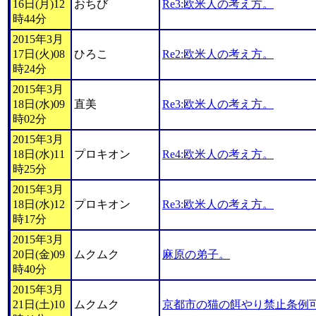
16日(月)12
おちび
Re3:欧米人の考え方。
時44分
2015年3月
17日(火)08
ひろこ
Re2:欧米人の考え方。
時24分
2015年3月
18日(水)09
直美
Re3:欧米人の考え方。
時02分
2015年3月
18日(水)11
プロキオン
Re4:欧米人の考え方。
時25分
2015年3月
18日(水)12
プロキオン
Re3:欧米人の考え方。
時17分
2015年3月
20日(金)09
ムクムク
麻原の弟子。
時40分
2015年3月
21日(土)10
ムクムク
京都市の猫の餌やり禁止条例