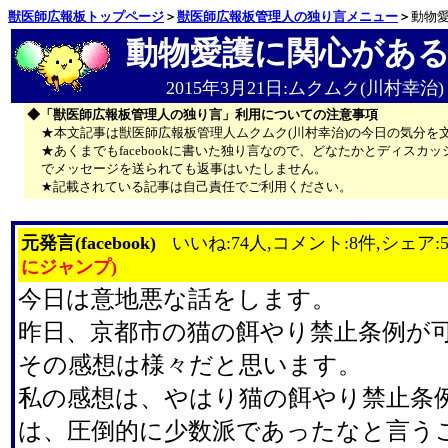
獣医師広報板トップページ
＞
獣医師広報板管理人の独り言メニュー
＞
動物
動物愛護に関心があ
2015年3月21日:ムクムク(川村幸治)
◆「獣医師広報板管理人の独り言」利用についての注意事項
★本文記事は獣医師広報板管理人ムクムク(川村幸治)の今日の気分を
★あくまでもfacebookに書いた独り言なので、どなたかとディス
でメッセージを送られても返事はいたしません。
★記載されている記事は自己責任でご利用ください。
元発言(facebook)
いいね:74人,コメント:8件,シェア:
にジャンプ)
今日は意地悪な話をします。
昨日、京都市の猫の餌やり禁止条例が
その感想は様々だと思います。
私の感想は、やはり猫の餌やり禁止条
は、圧倒的に少数派であったなと言う