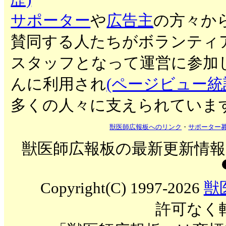
サポーター
や
広告主
の方々か
賛同する人たちがボランティ
スタッフとなって運営に参加
んに利用され
(ページビュー統
多くの人々に支えられていま
獣医師広報板へのリンク
・
サポーター
獣医師広報板の最新更新情報を
Copyright(C) 1997-2026
獣
許可なく