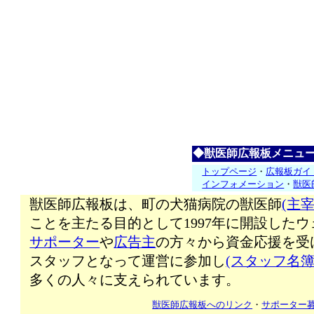
◆獣医師広報板メニュ
トップページ
・
広報板ガイ
インフォメーション
・
獣医
獣医師広報板は、町の犬猫病院の獣医師
(主宰
ことを主たる目的として1997年に開設した
サポーター
や
広告主
の方々から資金応援を受
スタッフとなって運営に参加し
(スタッフ名簿
多くの人々に支えられています。
獣医師広報板へのリンク
・
サポーター