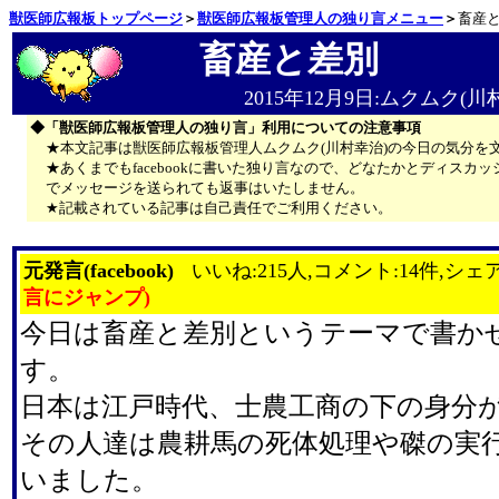
獣医師広報板トップページ
＞
獣医師広報板管理人の独り言メニュー
＞
畜産
畜産と差別
2015年12月9日:ムクムク(川
◆「獣医師広報板管理人の独り言」利用についての注意事項
★本文記事は獣医師広報板管理人ムクムク(川村幸治)の今日の気分を
★あくまでもfacebookに書いた独り言なので、どなたかとディス
でメッセージを送られても返事はいたしません。
★記載されている記事は自己責任でご利用ください。
元発言(facebook)
いいね:215人,コメント:14件,シェア
言にジャンプ)
今日は畜産と差別というテーマで書か
す。
日本は江戸時代、士農工商の下の身分
その人達は農耕馬の死体処理や磔の実
いました。