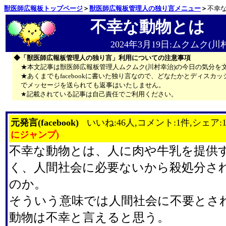
獣医師広報板トップページ
＞
獣医師広報板管理人の独り言メニュー
＞
不幸
不幸な動物とは
2024年3月19日:ムクムク(川
◆「獣医師広報板管理人の独り言」利用についての注意事項
★本文記事は獣医師広報板管理人ムクムク(川村幸治)の今日の気分を
★あくまでもfacebookに書いた独り言なので、どなたかとディス
でメッセージを送られても返事はいたしません。
★記載されている記事は自己責任でご利用ください。
元発言(facebook)
いいね:46人,コメント:1件,シェア:
にジャンプ)
不幸な動物とは、人に肉や牛乳を提供
く、人間社会に必要ないから殺処分さ
のか。
そういう意味では人間社会に不要とさ
動物は不幸と言えると思う。