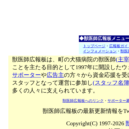
◆獣医師広報板メニュ
トップページ
・
広報板ガイ
インフォメーション
・
獣医
獣医師広報板は、町の犬猫病院の獣医師
(主宰
ことを主たる目的として1997年に開設した
サポーター
や
広告主
の方々から資金応援を受
スタッフとなって運営に参加し
(スタッフ名簿
多くの人々に支えられています。
獣医師広報板へのリンク
・
サポーター
獣医師広報板の最新更新情報をTw
Copyright(C) 1997-2026