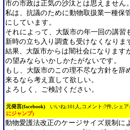
市の市政は正気の沙汰とは思えません
私は、抗議のために動物取扱業一種保
にしています。
それによって、大阪市の年一回の講習
新時の立ち入り調査も受けなくなりま
結果、大阪市からは闇社会になります
の望みならいかしかたがないです。
もし、大阪市のこの理不尽な方針を辞
来るなら考え直して欲しい。
よろしく、ご検討ください。
元発言(facebook)
いいね:101人,コメント:7件,シェア
にジャンプ)
動物愛護法改正のケージサイズ規制に