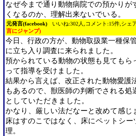
なぜ今まで通り動物病院での預かりが
くなるのか、理解出来ないでいる。
元発言(facebook)
いいね:302人,コメント:15件,シェア
言にジャンプ)
今日、行政の方が、動物取扱業一種保
に立ち入り調査に来られました。
預かられている動物の状態も見てもら
って指導を受けました。
結果から言えば、改正された動物愛護
もあるので、獣医師の判断でされる処
としていただきました。
かなり、厳しい法だなーと改めて感じ
床はすのこではなく、床にペットシー
理。