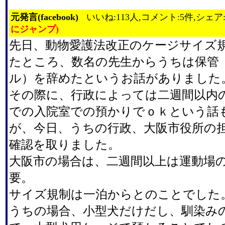
元発言(facebook)
いいね:113人,コメント:5件,シェア
にジャンプ)
先日、動物愛護法改正のケージサイズ
たところ、数名の先生からうちは保管
ル）を辞めたというお話がありました
その際に、行政によっては二週間以内
での入院室での預かりでｏｋという話
が、今日、うちの行政、大阪市役所の
確認を取りました。
大阪市の場合は、二週間以上は運動場
要。
サイズ規制は一泊からとのことでした
うちの場合、小型犬だけだし、馴染み