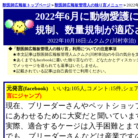
獣医師広報板トップページ
＞
獣医師広報板管理人の独り言メニュー
＞
202
2022年6月に動物愛
規制、数量規制が適応
2022年10月18日:ムクムク(川村幸治)
◆「獣医師広報板管理人の独り言」利用についての注意事項
★本文記事は獣医師広報板管理人ムクムク(川村幸治)の今日の気分を
★あくまでもfacebookに書いた独り言なので、どなたかとディス
でメッセージを送られても返事はいたしません。
★記載されている記事は自己責任でご利用ください。
元発言(facebook)
いいね:105人,コメント:15件,シェア
言にジャンプ)
現在、ブリーダーさんやペットショッ
にあわせるために大変だと聞いていま
実際、適合するケージは入手困難とま
でも、ブリーダーさんなどは産業です