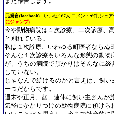
また報告します。
元発言(facebook)
いいね:167人,コメント:6件,シェア
にジャンプ)
今や動物病院は１次診療、二次診療、
と別れている。
私は１次診療、いわゆる町医者ならぬ
そんな１次診療もいろんな形態の動物
が、うちの病院で預かりはそんなに経
していない。
じゃなんで続けるのかと言えば、飼い
一つだからです。
週末や正月、盆、連休に飼い主さんが
気軽にかかりつけの動物病院に預けら
いいことだと思うし、今まで社会的に