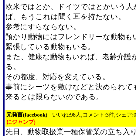
欧米ではとか、ドイツではとかいう人
ば、もうこれは聞く耳を持たない。
参考にすらならない。
預かり動物にはフレンドリーな動物も
緊張している動物もいる。
また、健康な動物もいれば、老齢介護
る。
その都度、対応を変えている。
事前にシーツを敷けなどと決められて
来るとは限らないのである。
元発言(facebook)
いいね:98人,コメント:3件,シェア:
にジャンプ)
先日、動物取扱業一種保管業の立ち入