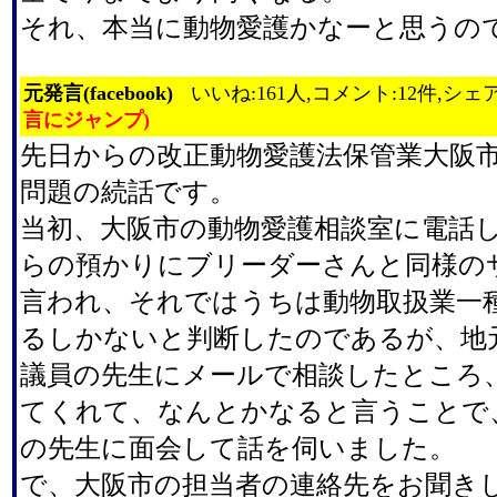
それ、本当に動物愛護かなーと思うの
元発言(facebook)
いいね:161人,コメント:12件,シェア
言にジャンプ)
先日からの改正動物愛護法保管業大阪
問題の続話です。
当初、大阪市の動物愛護相談室に電話
らの預かりにブリーダーさんと同様の
言われ、それではうちは動物取扱業一
るしかないと判断したのであるが、地
議員の先生にメールで相談したところ
てくれて、なんとかなると言うことで
の先生に面会して話を伺いました。
で、大阪市の担当者の連絡先をお聞き