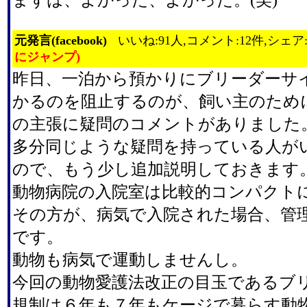
元発言(facebook)
いいね:91人,コメント:12件,シェア
にジャンプ)
昨日、一泊から預かりにブリーダーサ
かるのを阻止するのが、飼い主のため
の主張に疑問のコメントがありました
多分同じような疑問を持っている人が
ので、もう少し追加説明しておきます
動物病院の入院室は比較的コンパクト
その方が、病気で入院された場合、管
です。
動物も病気で運動しませんし。
今回の動物愛護法改正の目玉であるブ
規制は６年も７年もケージで暮らす動