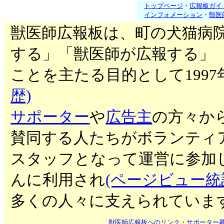
トップページ
・
広報板ガイ
インフォメーション
・
獣医
獣医師広報板は、町の犬猫病
する」「獣医師が広報する」
ことを主たる目的として199
歴)
サポーター
や
広告主
の方々か
賛同する人たちがボランティ
スタッフとなって運営に参加
んに利用され
(ページビュー統
多くの人々に支えられていま
獣医師広報板へのリンク
・
サポーター