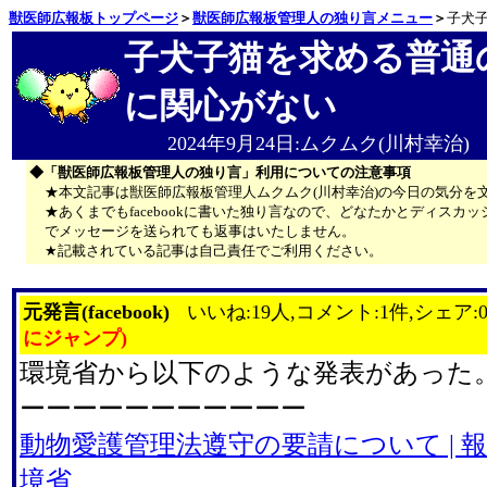
獣医師広報板トップページ
＞
獣医師広報板管理人の独り言メニュー
＞
子犬
子犬子猫を求める普通
に関心がない
2024年9月24日:ムクムク(川村幸治)
◆「獣医師広報板管理人の独り言」利用についての注意事項
★本文記事は獣医師広報板管理人ムクムク(川村幸治)の今日の気分を
★あくまでもfacebookに書いた独り言なので、どなたかとディス
でメッセージを送られても返事はいたしません。
★記載されている記事は自己責任でご利用ください。
元発言(facebook)
いいね:19人,コメント:1件,シェア:
にジャンプ)
環境省から以下のような発表があった
ーーーーーーーーーーー
動物愛護管理法遵守の要請について | 報
境省