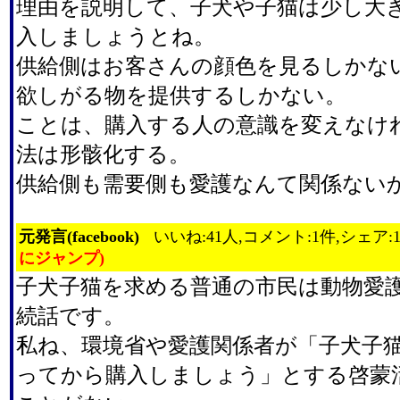
理由を説明して、子犬や子猫は少し大
入しましょうとね。
供給側はお客さんの顔色を見るしかな
欲しがる物を提供するしかない。
ことは、購入する人の意識を変えなけ
法は形骸化する。
供給側も需要側も愛護なんて関係ない
元発言(facebook)
いいね:41人,コメント:1件,シェア:
にジャンプ)
子犬子猫を求める普通の市民は動物愛
続話です。
私ね、環境省や愛護関係者が「子犬子
ってから購入しましょう」とする啓蒙