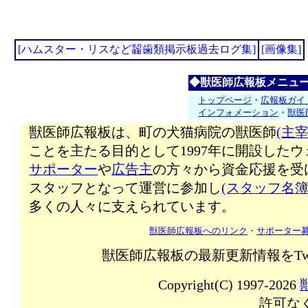
[ハムスター・リスなど齧歯類掲示板過去ログ集]
[画像集]
◆獣医師広報板メニュ
トップページ
・
広報板ガイ
インフォメーション
・
獣医
獣医師広報板は、町の犬猫病院の獣医師
(主宰
ことを主たる目的として1997年に開設した
サポーター
や
広告主
の方々から資金応援を受
スタッフとなって運営に参加し
(スタッフ名簿
多くの人々に支えられています。
獣医師広報板へのリンク
・
サポーター
獣医師広報板の最新更新情報をTw
Copyright(C) 1997-2026
許可な