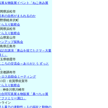
真展＆物販展イベント「ねこ休み展
静岡県浜松市
日本の自然がまもれるのか
長野県軽井沢町
ぐら入り観察会
静岡県浜松市
ぐら入り観察会
富山県富山市
ーンアップ探鳥会
広島県広島市
版記念講演「奥山を捨てたクマ～大量
解く」
埼玉県朝霞市
こころの交流会～ありがとう ずっと
～
東京都調布市
ットロス自助会ミーティング
月13日：佐賀県佐賀市
ぐら入り観察会
5日：神奈川県川崎市
の合同写真展＆物販展「鼻ぺちゃ展
マルイファミリー溝口」
ンライン
対人暴力の連動性～人の福祉と動物の