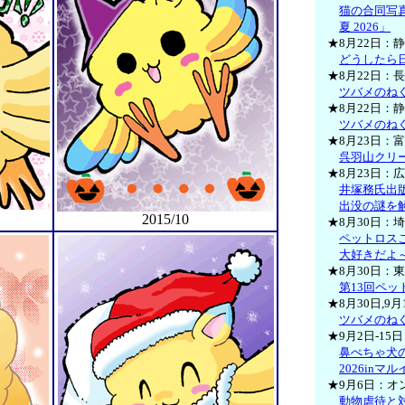
猫の合同写
夏 2026」
★8月22日：
どうしたら
★8月22日：
ツバメのね
★8月22日：
ツバメのね
★8月23日：
呉羽山クリ
★8月23日：
井塚務氏出
出没の謎を
2015/10
★8月30日：
ペットロス
大好きだよ
★8月30日：
第13回ペ
★8月30日,9
ツバメのね
★9月2日-1
鼻ぺちゃ犬
2026in
★9月6日：オ
動物虐待と