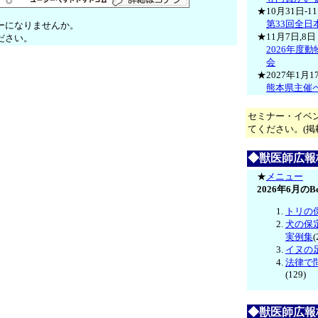
★10月31日-
第33回全
ーになりませんか。
★11月7日,
ださい。
2026年度
会
★2027年1月
熊本県主催
セミナー・イベ
てください。(掲
◆獣医師広報板
★
メニュー
2026年6月のBe
トリの
犬の保
実例集
(
イヌの
法律で
(129)
◆獣医師広報