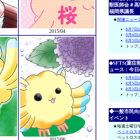
獣医師会＃高
福岡県議長
★
関連ニュース
8月7日
2015/04
8月6日
8月5日
トップ:
◆SFTS(重
ュース：今日
8月6日
8月5日
8月3日
トップ:
◆一般市民向
イベント
★毎週土曜日午
ペットロス
ペットロス
2015/06