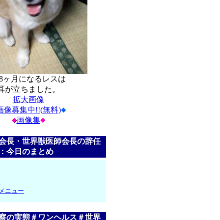
8ヶ月になるレスは
耳が立ちました。
拡大画像
画像募集中!!(無料)
画像集
会長・世界獣医師会長の辞任
：今日のまとめ
日
日
メニュー
察の実態＃ワンヘルス＃世界