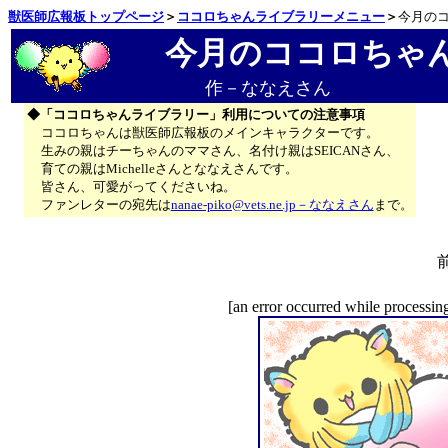
獣医師広報板トップページ
＞
ココロちゃんライブラリーメニュー
＞
今月のコ
今月のココロちゃん
作－ななえさん
◆「ココロちゃんライブラリー」利用についての注意事項
ココロちゃんは獣医師広報板のメインキャラクターです。
生みの親はチーちゃんのママさん、名付け親はSEICANさん、
育ての親はMichelleさんとななえさんです。
皆さん、可愛がってくださいね。
ファンレターの宛先は
nanae-piko@vets.ne.jp－ななえさん
まで。
[an error occurred while processing 