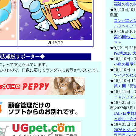
福祉の負の
★9月13日,10
島区
コンパニオ
ルフヘルプ
★9月16日-1
第23回ねこ
2015/12
ち～
★9月21日-2
Pet博2026 
師広報板サポーター◆
★10月10日
小鳥の展示
によって支えられています。
★10月10日
んのもので、口数に応じてランダムに表示されています。
ツバメのね
★10月10日-
第31回「
★10月11日
ニャンフェス
★10月21日：
市,2027年3
JAL×日本
と歩む「次の
★10月31日
2026ヒグ
専門員がい