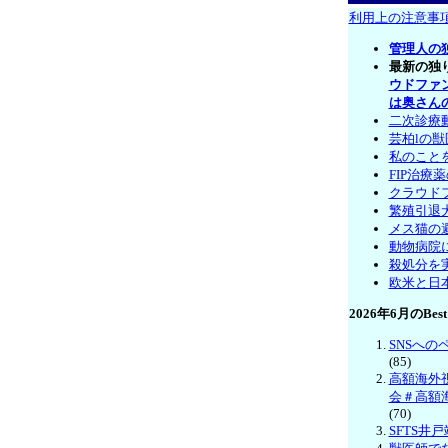
利用上の注意事
管理人の
最新の独
ウドファ
は奥さん
二次診療
芸柏lの
私のこと
FIP治療
クラウド
繁殖引退
メス猫の
動物病院
殺処分を
欧米と日
2026年6月のBest
SNSへ
(85)
高額海外
会＃高額
(70)
SFTS井