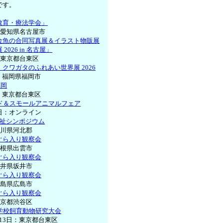
です。
教育・療法学会」
：愛知県名古屋市
金魚の合同写真展＆イラスト物販展
2026 in 名古屋」
：東京都台東区
クワガタのふれあい世界展 2026
日：福岡県福岡市
福岡
日：東京都台東区
ード＆スモールアニマルフェア
4日：オンライン
福祉シンポジウム
石川県河北郡
ぐら入り観察会
島根県出雲市
ぐら入り観察会
福井県坂井市
ぐら入り観察会
広島県広島市
ぐら入り観察会
東京都渋谷区
国学校飼育動物研究大会
月13日：東京都台東区