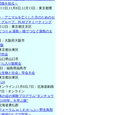
関係を知る～
月11日,11月8日,12月13日：東京都豊
ン・アニマルを亡くした方のためのセ
・グループ、PLMプチミーティング
0月12日：東京都文京区
まつり at 湯島～猫でつなぐ湯島のま
3日：大阪府大阪市
大阪
：東京都台東区
即売会
：山口県山口市
ぐら入り観察会
12日：福島県福島市
野生生物と社会」学会大会
：東京都台東区
24
オンライン,11月6日,7日：北海道釧路
月17日：オンライン
野鳥の会の体験プログラム“タンチョウ
100年」を学ぶ旅”
：北海道勇払郡
マフォーラム in しむかっぷ～野生鳥獣
る地域のヒグマ対策～