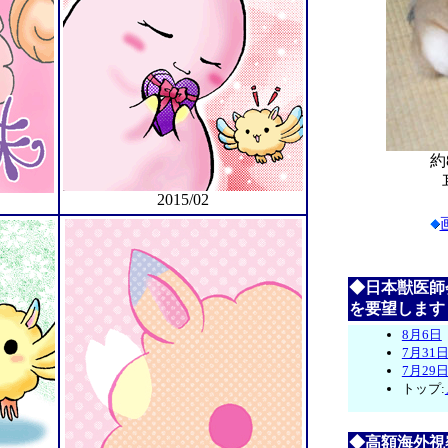
約
2015/02
◆日本獣医師
を要望します
8月6日
7月31
7月29
トップ:
◆高額海外視