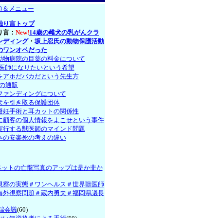
項＆メニュー
独り言トップ
り言：
New!
14歳の雌犬の乳がんクラ
ンディング
・
坂上忍氏の動物保護活動
のワンオペだった
動物病院の目薬の料金について
獣医師になりたいという希望
をアホだバカだという先生方
薬の通販
ファンディングについて
犬を引き取る保護団体
避妊手術と耳カットの関係性
に顧客の個人情報をよこせという事件
実行する獣医師のマインド問題
本の安楽死の考えの違い
のペットの亡骸写真のアップは是か非か
視察の実態＃ワンヘルス＃世界獣医師
海外視察問題＃蔵内勇夫＃福岡県議長
戸端会議
(60)