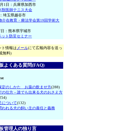
11月1日：兵庫県加西市
日本獣医師テニス大会
8日：埼玉県越谷市
動物介在教育・療法学会第19回学術大
17日：熊本県宇城市
ペット防災セミナー
ント情報は
メール
にて広報内容を送っ
載無料)
よくある質問(FAQ)
st
保定のしかた お薬の飲ませ方
(288)
定の仕方－誰でも出来る犬のおさえ方
254)
足について
(132)
問われる犬の飼い主の責任と義務
板管理人の独り言