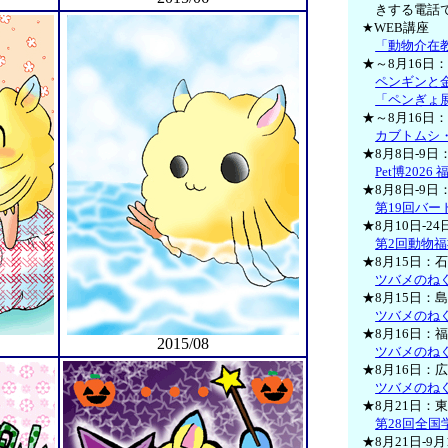
きする電話
★WEB講座
「動物介在
★～8月16日
ペンギンと
「ペンぎょ展 
★～8月16日
カブトムシ・
★8月8日-9
Pet博2026 
★8月8日-9
第19回バ
★8月10日-2
第2回動物
★8月15日：
ツバメのね
★8月15日：
ツバメのね
★8月16日：
2015/08
ツバメのね
★8月16日：
ツバメのね
★8月21日：
第28回全
★8月21日-9