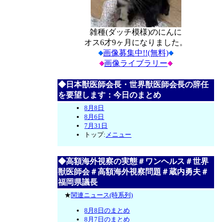
雑種(ダッチ模様)のにんに
オス6才9ヶ月になりました。
画像募集中!!(無料)
画像ライブラリー
◆日本獣医師会長・世界獣医師会長の辞任
を要望します：今日のまとめ
8月8日
8月6日
7月31日
トップ:
メニュー
◆高額海外視察の実態＃ワンヘルス＃世界
獣医師会＃高額海外視察問題＃蔵内勇夫＃
福岡県議長
★
関連ニュース(時系列)
8月8日のまとめ
8月7日のまとめ