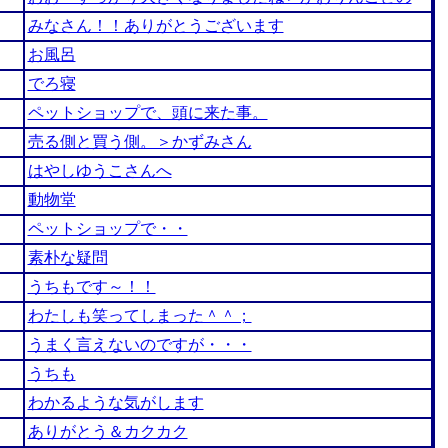
みなさん！！ありがとうございます
お風呂
でろ寝
ペットショップで、頭に来た事。
売る側と買う側。＞かずみさん
はやしゆうこさんへ
動物堂
ペットショップで・・
素朴な疑問
うちもです～！！
わたしも笑ってしまった＾＾；
うまく言えないのですが・・・
うちも
わかるような気がします
ありがとう＆カクカク