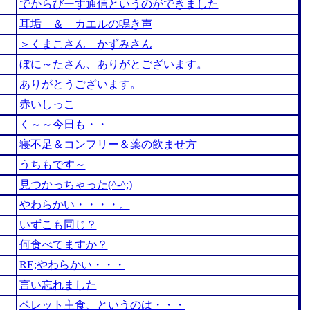
でからびーす通信というのができました
耳垢 ＆ カエルの鳴き声
＞くまこさん かずみさん
ぼに～たさん、ありがとございます。
ありがとうございます。
赤いしっこ
く～～今日も・・
寝不足＆コンフリー＆薬の飲ませ方
うちもです～
見つかっちゃった(^-^;)
やわらかい・・・・。
いずこも同じ？
何食べてますか？
RE;やわらかい・・・
言い忘れました
ペレット主食、というのは・・・