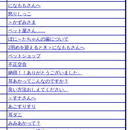
になももさんへ
怒りしっこ
＞かずみさま
ペット屋さん……
ぼに～たちゃんの歯について
2羽めを迎えるとき＞になももさんへ
ペットショップ
不正交合
納得！！ありがとうございました。
耳あかってこんなのですか？
良い方法おしえてください。
＞すナさんへ
あごすりすり
耳ダニ
みみあかって？