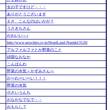
女の子ですけど・・・
ありがとうございます
えさ、こんなのはいかが？
うさきちさん
かわいい～♪
http://www.geocities.co.jp/HeartLand-Namiki/3120/
アルファルファとか野菜のこと
頑固なおなか
こんばんわ
野菜の水気＞かずみさんへ
かーわーいーい！！！
野菜の水気
小さいうんち
おなかなでなで・・
おもらし？