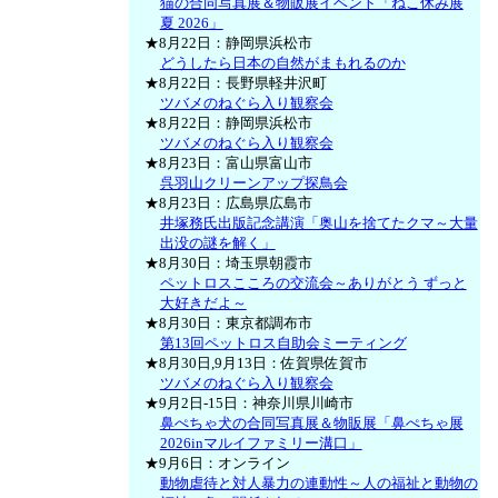
猫の合同写真展＆物販展イベント「ねこ休み展
夏 2026」
★8月22日：静岡県浜松市
どうしたら日本の自然がまもれるのか
★8月22日：長野県軽井沢町
ツバメのねぐら入り観察会
★8月22日：静岡県浜松市
ツバメのねぐら入り観察会
★8月23日：富山県富山市
呉羽山クリーンアップ探鳥会
★8月23日：広島県広島市
井塚務氏出版記念講演「奥山を捨てたクマ～大量
出没の謎を解く」
★8月30日：埼玉県朝霞市
ペットロスこころの交流会～ありがとう ずっと
大好きだよ～
★8月30日：東京都調布市
第13回ペットロス自助会ミーティング
★8月30日,9月13日：佐賀県佐賀市
ツバメのねぐら入り観察会
★9月2日-15日：神奈川県川崎市
鼻ぺちゃ犬の合同写真展＆物販展「鼻ぺちゃ展
2026inマルイファミリー溝口」
★9月6日：オンライン
動物虐待と対人暴力の連動性～人の福祉と動物の