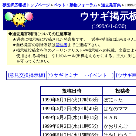
獣医師広報板トップページ
＞
ペット・動物フォーラム
＞
過去発言集
＞
1999/6
ウサギ掲示
(1999/6/1-6/30)
◆過去発言利用についての注意事項
★過去に掲示板に投稿された発言集です。 返事や削除は出来ません
★自己発言の削除依頼は
管理者
までご連絡下さい。
★掲示板投稿文を他のメーリングリストや掲示板への転載、文章によ
使用される場合は、引用のルール(出典を明らかにする。主文に対し
を守ってください。
[意見交換掲示板]
[ウサギセミナー・イベントー]
[ウサギ
投稿日時
投稿者
1999年6月1日(火)17時08分
ぼに～た
1999年6月2日(水)01時49分
はなのママ
1999年6月2日(水)11時14分
ＫＡＮ
1999年6月2日(水)11時55分
かおりんご
1999年6月2日(水)15時06分
はやしゆうこ