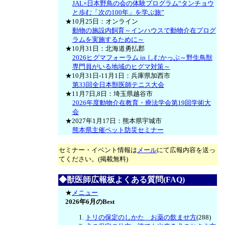
JAL×日本野鳥の会の体験プログラム“タンチョウ
と歩む「次の100年」を学ぶ旅”
★10月25日：オンライン
動物の施設内飼育～インハウスで動物介在プログ
ラムを実施するために～
★10月31日：北海道勇払郡
2026ヒグマフォーラム in しむかっぷ～野生鳥獣
専門員がいる地域のヒグマ対策～
★10月31日-11月1日：兵庫県加西市
第33回全日本獣医師テニス大会
★11月7日,8日：埼玉県越谷市
2026年度動物介在教育・療法学会第19回学術大
会
★2027年1月17日：熊本県宇城市
熊本県主催ペット防災セミナー
セミナー・イベント情報は
メール
にて広報内容を送っ
てください。(掲載無料)
◆獣医師広報板よくある質問(FAQ)
★
メニュー
2026年6月のBest
トリの保定のしかた お薬の飲ませ方
(288)