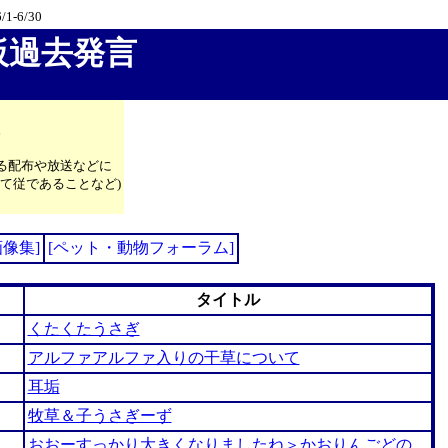
/1-6/30
板過去発言
。
る配布や放送などに
て従であることなど)
画像集]
[ペット・動物フォーラム]
タイトル
くたくたうさぎ
アルファアルファ入りの干草について
耳垢
牧草＆子うさぎーず
おおーすっかり大きくなりましたね＞かおりんごどの