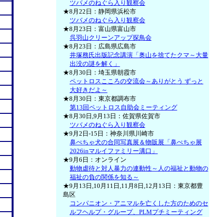
ツバメのねぐら入り観察会
★8月22日：静岡県浜松市
ツバメのねぐら入り観察会
★8月23日：富山県富山市
呉羽山クリーンアップ探鳥会
★8月23日：広島県広島市
井塚務氏出版記念講演「奥山を捨てたクマ～大量
出没の謎を解く」
★8月30日：埼玉県朝霞市
ペットロスこころの交流会～ありがとう ずっと
大好きだよ～
★8月30日：東京都調布市
第13回ペットロス自助会ミーティング
★8月30日,9月13日：佐賀県佐賀市
ツバメのねぐら入り観察会
★9月2日-15日：神奈川県川崎市
鼻ぺちゃ犬の合同写真展＆物販展「鼻ぺちゃ展
2026inマルイファミリー溝口」
★9月6日：オンライン
動物虐待と対人暴力の連動性～人の福祉と動物の
福祉の負の関係を知る～
★9月13日,10月11日,11月8日,12月13日：東京都豊
島区
コンパニオン・アニマルを亡くした方のためのセ
ルフヘルプ・グループ、PLMプチミーティング