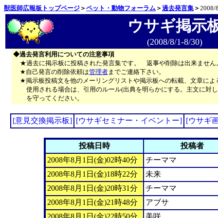
獣医師広報板トップページ
＞
ペット・動物フォーラム
＞
過去発言集
＞
2008/8
ウサギ掲示
(2008/8/1-8/30)
◆過去発言利用についての注意事項
★過去に掲示板に投稿された発言集です。 返事や削除は出来ません
★自己発言の削除依頼は
管理者
までご連絡下さい。
★掲示板投稿文を他のメーリングリストや掲示板への転載、文章によ
使用される場合は、引用のルール(出典を明らかにする。主文に対し
を守ってください。
[意見交換掲示板]
[ウサギセミナー・イベントー]
[ウサギ
投稿日時
投稿者
2008年8月1日(金)02時40分
チーママ
2008年8月1日(金)18時22分
未来
2008年8月1日(金)20時31分
チーママ
2008年8月1日(金)21時48分
アブサ
2008年8月1日(金)22時50分
美咲