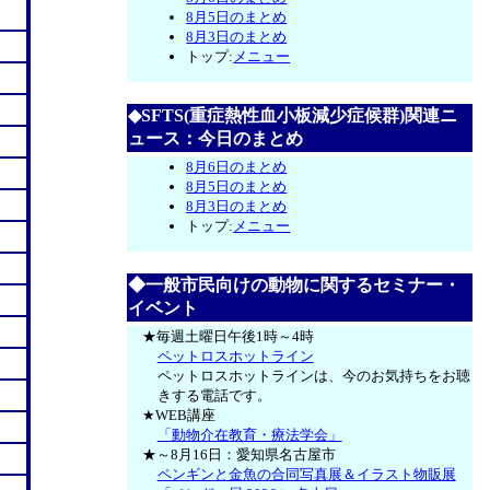
8月5日のまとめ
8月3日のまとめ
トップ:
メニュー
◆SFTS(重症熱性血小板減少症候群)関連ニ
ュース：今日のまとめ
8月6日のまとめ
8月5日のまとめ
8月3日のまとめ
トップ:
メニュー
◆一般市民向けの動物に関するセミナー・
イベント
★毎週土曜日午後1時～4時
ペットロスホットライン
ペットロスホットラインは、今のお気持ちをお聴
きする電話です。
★WEB講座
「動物介在教育・療法学会」
★～8月16日：愛知県名古屋市
ペンギンと金魚の合同写真展＆イラスト物販展