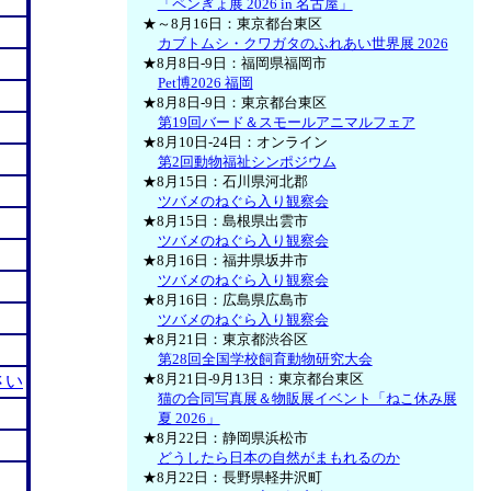
「ペンぎょ展 2026 in 名古屋」
★～8月16日：東京都台東区
カブトムシ・クワガタのふれあい世界展 2026
★8月8日-9日：福岡県福岡市
Pet博2026 福岡
★8月8日-9日：東京都台東区
第19回バード＆スモールアニマルフェア
★8月10日-24日：オンライン
第2回動物福祉シンポジウム
★8月15日：石川県河北郡
ツバメのねぐら入り観察会
★8月15日：島根県出雲市
ツバメのねぐら入り観察会
★8月16日：福井県坂井市
ツバメのねぐら入り観察会
★8月16日：広島県広島市
ツバメのねぐら入り観察会
★8月21日：東京都渋谷区
第28回全国学校飼育動物研究大会
★8月21日-9月13日：東京都台東区
さい
猫の合同写真展＆物販展イベント「ねこ休み展
夏 2026」
★8月22日：静岡県浜松市
どうしたら日本の自然がまもれるのか
★8月22日：長野県軽井沢町