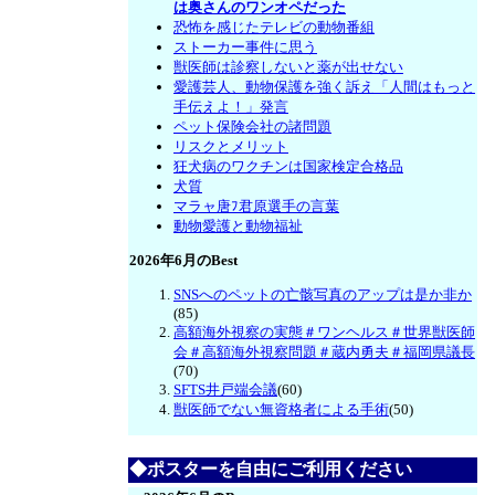
は奥さんのワンオペだった
恐怖を感じたテレビの動物番組
ストーカー事件に思う
獣医師は診察しないと薬が出せない
愛護芸人、動物保護を強く訴え「人間はもっと
手伝えよ！」発言
ペット保険会社の諸問題
リスクとメリット
狂犬病のワクチンは国家検定合格品
犬質
マラャ唐ﾌ君原選手の言葉
動物愛護と動物福祉
2026年6月のBest
SNSへのペットの亡骸写真のアップは是か非か
(85)
高額海外視察の実態＃ワンヘルス＃世界獣医師
会＃高額海外視察問題＃蔵内勇夫＃福岡県議長
(70)
SFTS井戸端会議
(60)
獣医師でない無資格者による手術
(50)
◆ポスターを自由にご利用ください