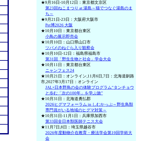
★9月16日-10月12日：東京都文京区
第23回ねこまつり at 湯島～猫でつなぐ湯島のま
ち～
★9月21日-23日：大阪府大阪市
Pet博2026 大阪
★10月10日：東京都台東区
小鳥の展示即売会
★10月10日：山口県山口市
ツバメのねぐら入り観察会
★10月10日-12日：福島県福島市
第31回「野生生物と社会」学会大会
★10月11日：東京都台東区
ニャンフェス24
★10月21日：オンライン,11月6日,7日：北海道釧路
市,2027年3月17日：オンライン
JAL×日本野鳥の会の体験プログラム“タンチョウ
と歩む「次の100年」を学ぶ旅”
★10月31日：北海道勇払郡
2026ヒグマフォーラム in しむかっぷ～野生鳥獣
専門員がいる地域のヒグマ対策～
★10月31日-11月1日：兵庫県加西市
第33回全日本獣医師テニス大会
★11月7日,8日：埼玉県越谷市
2026年度動物介在教育・療法学会第19回学術大
会