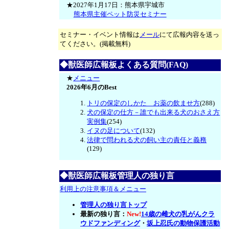
★2027年1月17日：熊本県宇城市
熊本県主催ペット防災セミナー
セミナー・イベント情報は
メール
にて広報内容を送っ
てください。(掲載無料)
◆獣医師広報板よくある質問(FAQ)
★
メニュー
2026年6月のBest
トリの保定のしかた お薬の飲ませ方
(288)
犬の保定の仕方－誰でも出来る犬のおさえ方
実例集
(254)
イヌの足について
(132)
法律で問われる犬の飼い主の責任と義務
(129)
◆獣医師広報板管理人の独り言
利用上の注意事項＆メニュー
管理人の独り言トップ
最新の独り言：
New!
14歳の雌犬の乳がんクラ
ウドファンディング
・
坂上忍氏の動物保護活動