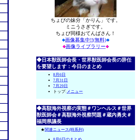
ちょびの妹分「かりん」です。
ミニうさぎです。
ちょび同様おてんばさん！
画像募集中!!(無料)
画像ライブラリー
◆日本獣医師会長・世界獣医師会長の辞任
を要望します：今日のまとめ
8月6日
7月31日
7月29日
トップ:
メニュー
◆高額海外視察の実態＃ワンヘルス＃世界
獣医師会＃高額海外視察問題＃蔵内勇夫＃
福岡県議長
★
関連ニュース(時系列)
8月6日のまとめ