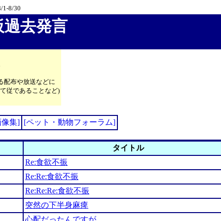
/1-8/30
板過去発言
。
る配布や放送などに
て従であることなど)
画像集]
[ペット・動物フォーラム]
タイトル
Re:食欲不振
Re:Re:食欲不振
Re:Re:Re:食欲不振
突然の下半身麻痺
心配だったんですが…