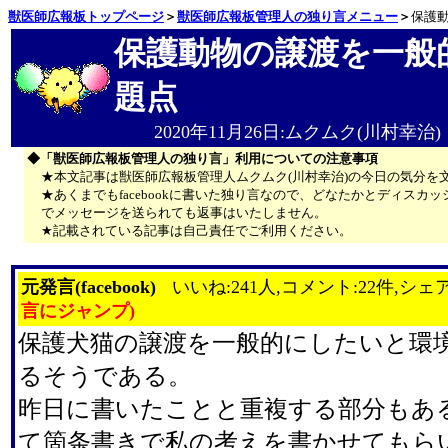
獣医師広報板トップページ
＞
獣医師広報板管理人の独り言メニュー
＞
保護
保護動物の譲渡を一般
題点
2020年11月26日:ムクムク(川村幸治)
◆「獣医師広報板管理人の独り言」利用についての注意事項
★本文記事は獣医師広報板管理人ムクムク(川村幸治)の今日の気分を
★あくまでもfacebookに書いた独り言なので、どなたかとディス
でメッセージを送られても返事はいたしません。
★記載されている記事は自己責任でご利用ください。
元発言(facebook)
いいね:241人,コメント:22件,シェア
言にジャンプ)
保護犬猫の譲渡を一般的にしたいと環
るそうである。
昨日に書いたことと重複する部分もあ
て箇条書きで私の考えを書かせてもら