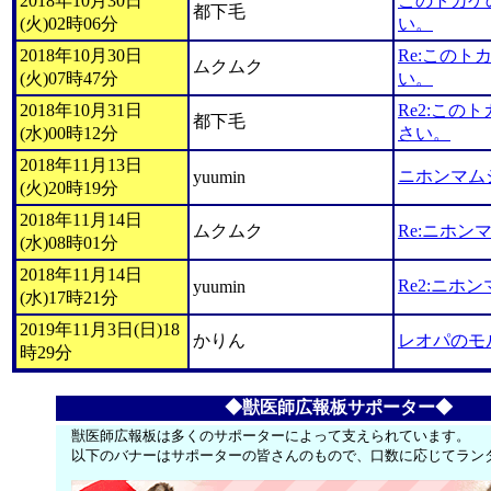
2018年10月30日
このトカゲ
都下毛
(火)02時06分
い。
2018年10月30日
Re:この
ムクムク
(火)07時47分
い。
2018年10月31日
Re2:この
都下毛
(水)00時12分
さい。
2018年11月13日
ニホンマム
yuumin
(火)20時19分
2018年11月14日
ムクムク
Re:ニホ
(水)08時01分
2018年11月14日
Re2:ニホ
yuumin
(水)17時21分
2019年11月3日(日)18
かりん
レオパのモ
時29分
◆獣医師広報板サポーター◆
獣医師広報板は多くのサポーターによって支えられています。
以下のバナーはサポーターの皆さんのもので、口数に応じてラン