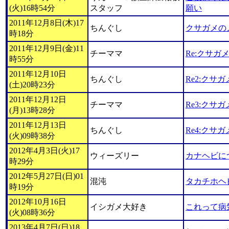
(火)16時54分
スタッフ
願い
2011年12月8日(木)17
ちんぐし
クサガメの
時18分
2011年12月9日(金)11
チーママ
Re:クサガ
時55分
2011年12月10日
ちんぐし
Re2:クサ
(土)20時23分
2011年12月12日
チーママ
Re3:クサ
(月)13時28分
2011年12月13日
ちんぐし
Re4:クサ
(火)09時38分
2012年4月3日(火)17
ウィーズリー
カナヘビに
時29分
2012年5月27日(日)01
混沌
タカチホヘ
時19分
2012年10月16日
イシガメ大好き
これって病
(火)08時36分
2013年4月7日(日)18