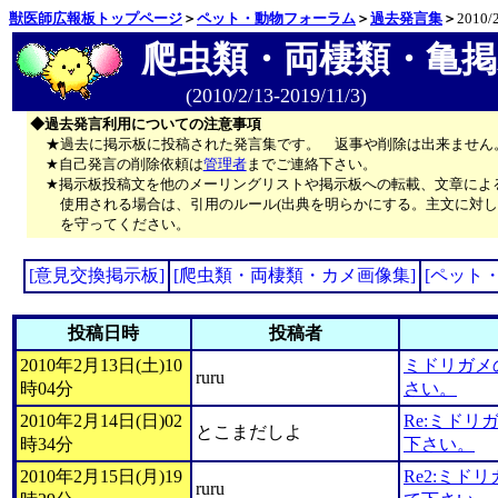
獣医師広報板トップページ
＞
ペット・動物フォーラム
＞
過去発言集
＞
2010/
爬虫類・両棲類・亀掲
(2010/2/13-2019/11/3)
◆過去発言利用についての注意事項
★過去に掲示板に投稿された発言集です。 返事や削除は出来ません
★自己発言の削除依頼は
管理者
までご連絡下さい。
★掲示板投稿文を他のメーリングリストや掲示板への転載、文章によ
使用される場合は、引用のルール(出典を明らかにする。主文に対し
を守ってください。
[意見交換掲示板]
[爬虫類・両棲類・カメ画像集]
[ペット
投稿日時
投稿者
2010年2月13日(土)10
ミドリガメ
ruru
時04分
さい。
2010年2月14日(日)02
Re:ミド
とこまだしよ
時34分
下さい。
2010年2月15日(月)19
Re2:ミド
ruru