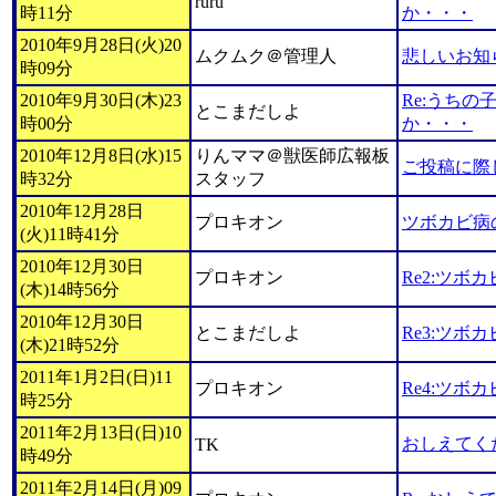
ruru
時11分
か・・・
2010年9月28日(火)20
ムクムク＠管理人
悲しいお知
時09分
2010年9月30日(木)23
Re:うち
とこまだしよ
時00分
か・・・
2010年12月8日(水)15
りんママ＠獣医師広報板
ご投稿に際
時32分
スタッフ
2010年12月28日
プロキオン
ツボカビ病
(火)11時41分
2010年12月30日
プロキオン
Re2:ツボ
(木)14時56分
2010年12月30日
とこまだしよ
Re3:ツボ
(木)21時52分
2011年1月2日(日)11
プロキオン
Re4:ツボ
時25分
2011年2月13日(日)10
おしえてくだ
TK
時49分
2011年2月14日(月)09