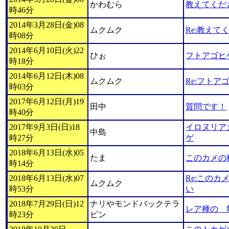
かわむら
教えてくだ
時46分
2014年3月28日(金)08
ムクムク
Re:教えて
時08分
2014年6月10日(火)22
ひぉ
フトアゴヒ
時18分
2014年6月12日(木)08
ムクムク
Re:フトア
時03分
2017年6月12日(月)19
田中
質問です！
時40分
2017年9月3日(日)18
イロヌリア
中島
時27分
ゲ
2018年6月13日(水)05
たま
このカメの
時14分
2018年6月13日(水)07
Re:この
ムクムク
時53分
い
2018年7月29日(日)12
ナリやモンドバックテラ
レア種の 
時23分
ピン