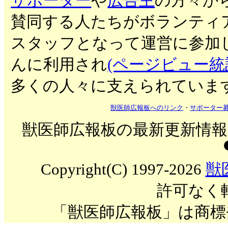
サポーター
や
広告主
の方々か
賛同する人たちがボランティ
スタッフとなって運営に参加
んに利用され
(ページビュー統
多くの人々に支えられていま
獣医師広報板へのリンク
・
サポーター
獣医師広報板の最新更新情報を
Copyright(C) 1997-2026
獣
許可なく
「獣医師広報板」は商標登録