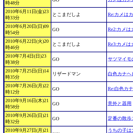
時48分
2010年6月11日(金)23
とこまだしよ
Re:カメは
時33分
2010年6月20日(日)09
Re2:カメ
GO
時54分
2010年6月22日(火)20
とこまだしよ
Re3:カメ
時46分
2010年7月4日(日)23
サツマイモ
GO
時38分
2010年7月25日(日)14
リザードマン
白色カナヘ
時35分
2010年7月26日(月)22
Re:白色
GO
時12分
2010年9月16日(木)21
意外と器用
GO
時58分
2010年9月26日(日)21
定番の散歩
GO
時32分
2010年9月27日(月)21
うちの子は