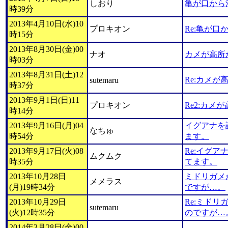
しおり
亀が口から
時39分
2013年4月10日(水)10
プロキオン
Re:亀が
時15分
2013年8月30日(金)00
ナオ
カメが高所
時03分
2013年8月31日(土)12
Re:カメ
sutemaru
時37分
2013年9月1日(日)11
プロキオン
Re2:カメ
時14分
2013年9月16日(月)04
イグアナを
なちゅ
時54分
ます。
2013年9月17日(火)08
Re:イグ
ムクムク
時35分
てます。
2013年10月28日
ミドリガメ
メメラス
(月)19時34分
ですが…。
2013年10月29日
Re:ミド
sutemaru
(火)12時35分
のですが…
2014年3月28日(金)00