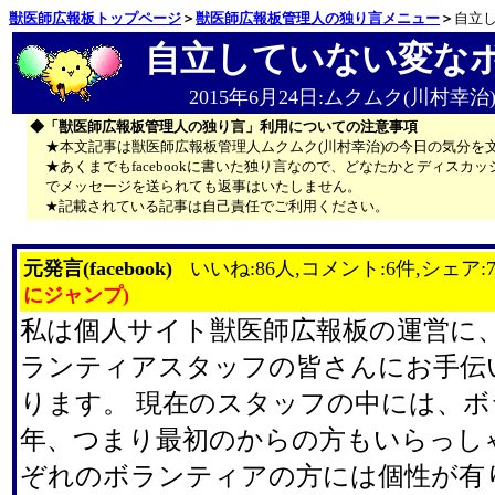
獣医師広報板トップページ
＞
獣医師広報板管理人の独り言メニュー
＞
自立
自立していない変な
2015年6月24日:ムクムク(川村幸治
◆「獣医師広報板管理人の独り言」利用についての注意事項
★本文記事は獣医師広報板管理人ムクムク(川村幸治)の今日の気分を
★あくまでもfacebookに書いた独り言なので、どなたかとディス
でメッセージを送られても返事はいたしません。
★記載されている記事は自己責任でご利用ください。
元発言(facebook)
いいね:86人,コメント:6件,シェア:
にジャンプ)
私は個人サイト獣医師広報板の運営に
ランティアスタッフの皆さんにお手伝
ります。 現在のスタッフの中には、ボ
年、つまり最初のからの方もいらっし
ぞれのボランティアの方には個性が有