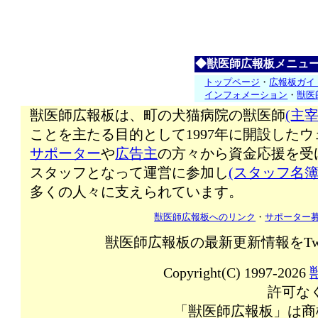
◆獣医師広報板メニュ
トップページ
・
広報板ガイ
インフォメーション
・
獣医
獣医師広報板は、町の犬猫病院の獣医師
(主宰
ことを主たる目的として1997年に開設した
サポーター
や
広告主
の方々から資金応援を受
スタッフとなって運営に参加し
(スタッフ名簿
多くの人々に支えられています。
獣医師広報板へのリンク
・
サポーター
獣医師広報板の最新更新情報をTw
Copyright(C) 1997-2026
許可な
「獣医師広報板」は商標登