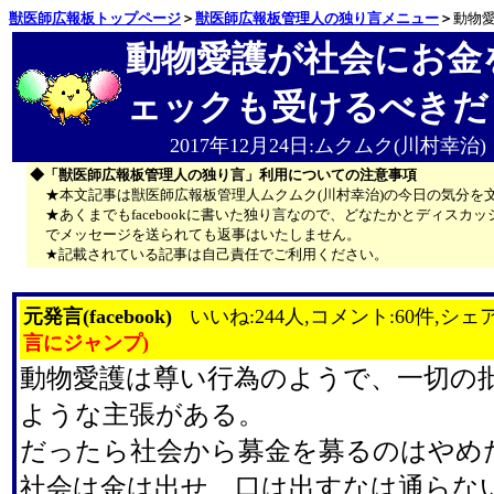
獣医師広報板トップページ
＞
獣医師広報板管理人の独り言メニュー
＞
動物
動物愛護が社会にお金
ェックも受けるべきだ
2017年12月24日:ムクムク(川村幸治)
◆「獣医師広報板管理人の独り言」利用についての注意事項
★本文記事は獣医師広報板管理人ムクムク(川村幸治)の今日の気分を
★あくまでもfacebookに書いた独り言なので、どなたかとディス
でメッセージを送られても返事はいたしません。
★記載されている記事は自己責任でご利用ください。
元発言(facebook)
いいね:244人,コメント:60件,シェア
言にジャンプ)
動物愛護は尊い行為のようで、一切の
ような主張がある。
だったら社会から募金を募るのはやめ
社会は金は出せ、口は出すなは通らな