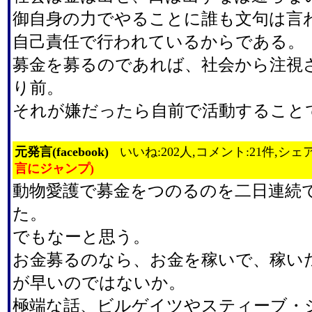
御自身の力でやることに誰も文句は言
自己責任で行われているからである。
募金を募るのであれば、社会から注視
り前。
それが嫌だったら自前で活動すること
元発言(facebook)
いいね:202人,コメント:21件,シェア
言にジャンプ)
動物愛護で募金をつのるのを二日連続
た。
でもなーと思う。
お金募るのなら、お金を稼いで、稼い
が早いのではないか。
極端な話、ビルゲイツやスティーブ・