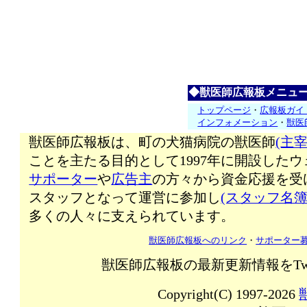
◆獣医師広報板メニュ
トップページ
・
広報板ガイ
インフォメーション
・
獣医
獣医師広報板は、町の犬猫病院の獣医師
(主宰
ことを主たる目的として1997年に開設した
サポーター
や
広告主
の方々から資金応援を受
スタッフとなって運営に参加し
(スタッフ名簿
多くの人々に支えられています。
獣医師広報板へのリンク
・
サポーター
獣医師広報板の最新更新情報をTw
Copyright(C) 1997-2026