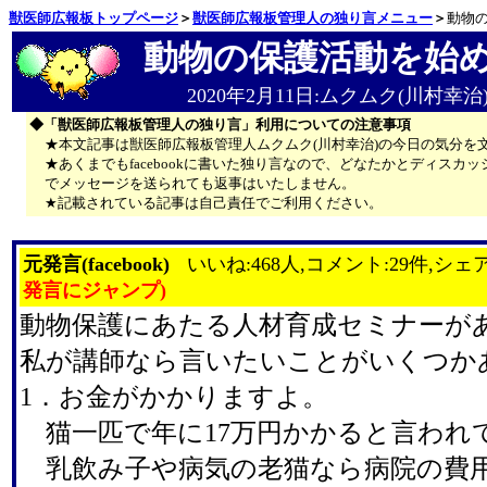
獣医師広報板トップページ
＞
獣医師広報板管理人の独り言メニュー
＞
動物
動物の保護活動を始
2020年2月11日:ムクムク(川村幸治
◆「獣医師広報板管理人の独り言」利用についての注意事項
★本文記事は獣医師広報板管理人ムクムク(川村幸治)の今日の気分を
★あくまでもfacebookに書いた独り言なので、どなたかとディス
でメッセージを送られても返事はいたしません。
★記載されている記事は自己責任でご利用ください。
元発言(facebook)
いいね:468人,コメント:29件,シェア
発言にジャンプ)
動物保護にあたる人材育成セミナーが
私が講師なら言いたいことがいくつか
1．お金がかかりますよ。
猫一匹で年に17万円かかると言われ
乳飲み子や病気の老猫なら病院の費