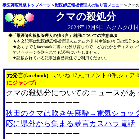
獣医師広報板トップページ
＞
獣医師広報板管理人の独り言メニュー
＞
クマ
クマの殺処分
2024年12月9日:ムクムク(川
◆「獣医師広報板管理人の独り言」利用についての注意事項
★本文記事は獣医師広報板管理人ムクムク(川村幸治)の今日の気分を
★あくまでもfacebookに書いた独り言なので、どなたかとディス
でメッセージを送られても返事はいたしません。
★記載されている記事は自己責任でご利用ください。
元発言(facebook)
いいね:17人,コメント:0件,シェア:
にジャンプ)
クマの殺処分についてのニュースがあ
ーーーーーーーーーー
秋田のクマは吹き矢麻酔→電気ショッ
応に県外から集まる暴言カスハラ電話
ーーーーーーーーーー