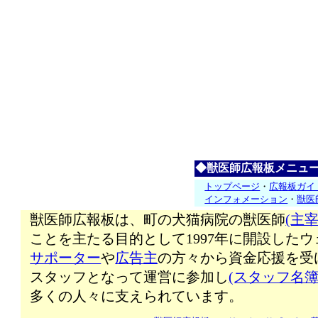
◆獣医師広報板メニュ
トップページ
・
広報板ガイ
インフォメーション
・
獣医
獣医師広報板は、町の犬猫病院の獣医師
(主宰
ことを主たる目的として1997年に開設した
サポーター
や
広告主
の方々から資金応援を受
スタッフとなって運営に参加し
(スタッフ名簿
多くの人々に支えられています。