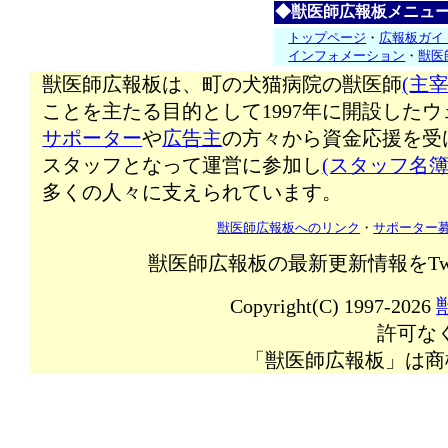
◆獣医師広報板メニュ
トップページ
・
広報板ガイ
インフォメーション
・
獣医
獣医師広報板は、町の犬猫病院の獣医師
(主宰
ことを主たる目的として1997年に開設した
サポーター
や
広告主
の方々から資金応援を受
スタッフとなって運営に参加し
(スタッフ名簿
多くの人々に支えられています。
獣医師広報板へのリンク
・
サポーター
獣医師広報板の最新更新情報をTw
Copyright(C) 1997-2026
許可な
「獣医師広報板」は商標登