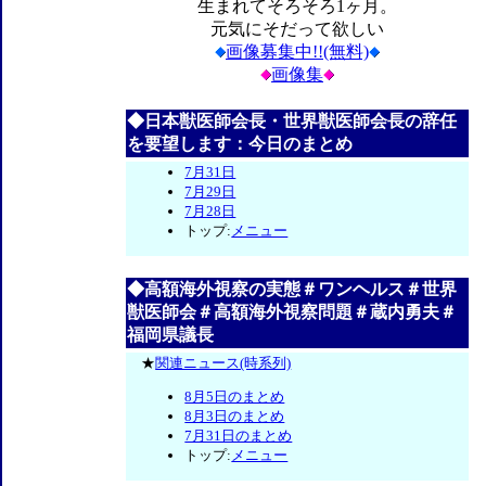
生まれてそろそろ1ヶ月。
元気にそだって欲しい
画像募集中!!(無料)
画像集
◆日本獣医師会長・世界獣医師会長の辞任
を要望します：今日のまとめ
7月31日
7月29日
7月28日
トップ:
メニュー
◆高額海外視察の実態＃ワンヘルス＃世界
獣医師会＃高額海外視察問題＃蔵内勇夫＃
福岡県議長
★
関連ニュース(時系列)
8月5日のまとめ
8月3日のまとめ
7月31日のまとめ
トップ:
メニュー