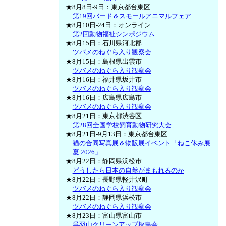
★8月8日-9日：東京都台東区
第19回バード＆スモールアニマルフェア
★8月10日-24日：オンライン
第2回動物福祉シンポジウム
★8月15日：石川県河北郡
ツバメのねぐら入り観察会
★8月15日：島根県出雲市
ツバメのねぐら入り観察会
★8月16日：福井県坂井市
ツバメのねぐら入り観察会
★8月16日：広島県広島市
ツバメのねぐら入り観察会
★8月21日：東京都渋谷区
第28回全国学校飼育動物研究大会
★8月21日-9月13日：東京都台東区
猫の合同写真展＆物販展イベント「ねこ休み展
夏 2026」
★8月22日：静岡県浜松市
どうしたら日本の自然がまもれるのか
★8月22日：長野県軽井沢町
ツバメのねぐら入り観察会
★8月22日：静岡県浜松市
ツバメのねぐら入り観察会
★8月23日：富山県富山市
呉羽山クリーンアップ探鳥会