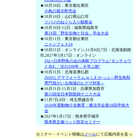
★10月10日：東京都台東区
小鳥の展示即売会
★10月10日：山口県山口市
ツバメのねぐら入り観察会
★10月10日-12日：福島県福島市
第31回「野生生物と社会」学会大会
★10月11日：東京都台東区
ニャンフェス24
★10月21日：オンライン,11月6日,7日：北海道釧路
市,2027年3月17日：オンライン
JAL×日本野鳥の会の体験プログラム“タンチョウ
と歩む「次の100年」を学ぶ旅”
★10月31日：北海道勇払郡
2026ヒグマフォーラム in しむかっぷ～野生鳥獣
専門員がいる地域のヒグマ対策～
★10月31日-11月1日：兵庫県加西市
第33回全日本獣医師テニス大会
★11月7日,8日：埼玉県越谷市
2026年度動物介在教育・療法学会第19回学術大
会
★2027年1月17日：熊本県宇城市
熊本県主催ペット防災セミナー
セミナー・イベント情報は
メール
にて広報内容を送っ