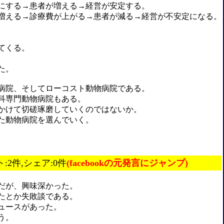
にする→患者が増える→経営が安定する。
増える→診療費が上がる→患者が減る→経営が不安定になる。
。
てくる。
た。
病院、そしてローコスト動物病院である。
科専門動物病院もある。
かけて切磋琢磨していくのではないか。
た動物病院を選んでいく。
ト:2件,シェア:0件
(facebookの元発言にジャンプ)
だが、興味深かった。
たとか失敗談である。
ュースがあった。
う。