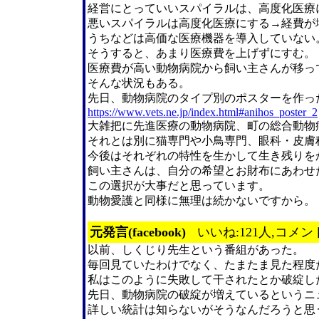
経営にとっていいスパイラルは、高度化医療
悪いスパイラルは高度化医療にする→経費が
うちなどは高価な医療機器を導入していない
そうすると、あまり医療費を上げずにすむ。
医療費が高い動物病院から飼い主さんが移っ
そんな状況もある。
先日、動物病院のタイプ別のポスターを作っ
https://www.vets.ne.jp/index.html#anihos_poster_2
大雑把に先進医療の動物病院、町の総合動物
それとは別に猫専門や小鳥専門、眼科・皮膚
今後はそれぞれの特性を生かして生き残りを
飼い主さんは、自分の希望とお財布にあわせ
この選択が大事だと思っています。
動物愛護と同様に無理は続かないですから。
元発言(facebook)
いいね:121人,コメン
以前、しくじり先生という番組があった。
毎回見ていたわけでなく、たまたま見た程度
私はこのように失敗して干されたとか破綻し
先日、動物病院の破綻が増えているというニ
詳しい統計は知らないがそうなんだろうと思