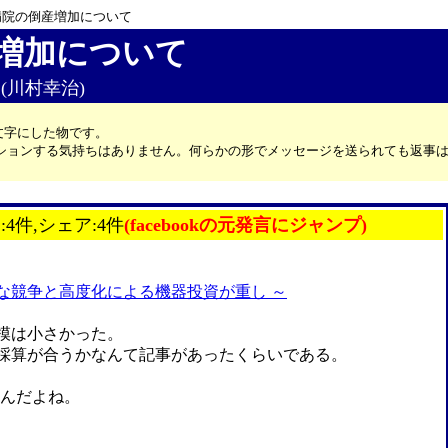
病院の倒産増加について
増加について
ク(川村幸治)
文字にした物です。
カッションする気持ちはありません。何らかの形でメッセージを送られても返事
:4件,シェア:4件
(facebookの元発言にジャンプ)
烈な競争と高度化による機器投資が重し ～
模は小さかった。
採算が合うかなんて記事があったくらいである。
いんだよね。