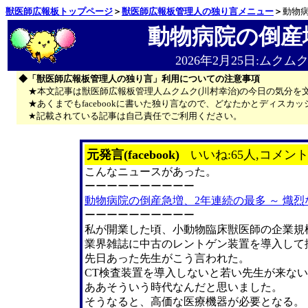
獣医師広報板トップページ
＞
獣医師広報板管理人の独り言メニュー
＞
動物
動物病院の倒産
2026年2月25日:ムクム
◆「獣医師広報板管理人の独り言」利用についての注意事項
★本文記事は獣医師広報板管理人ムクムク(川村幸治)の今日の気分を
★あくまでもfacebookに書いた独り言なので、どなたかとディス
★記載されている記事は自己責任でご利用ください。
元発言(facebook)
いいね:65人,コメント
こんなニュースがあった。
ーーーーーーーーーー
動物病院の倒産急増、2年連続の最多 ～ 熾
ーーーーーーーーーー
私が開業した頃、小動物臨床獣医師の企業規
業界雑誌に中古のレントゲン装置を導入して
先日あった先生がこう言われた。
CT検査装置を導入しないと若い先生が来な
ああそういう時代なんだと思いました。
そうなると、高価な医療機器が必要となる。