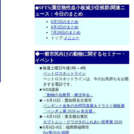
◆SFTS(重症熱性血小板減少症候群)関連ニ
ュース：今日のまとめ
8月5日のまとめ
8月3日のまとめ
7月29日のまとめ
トップ:
メニュー
◆一般市民向けの動物に関するセミナー・
イベント
★毎週土曜日午後1時～4時
ペットロスホットライン
ペットロスホットラインは、今のお気持ちをお聴
きする電話です。
★WEB講座
「動物介在教育・療法学会」
★～8月16日：愛知県名古屋市
ペンギンと金魚の合同写真展＆イラスト物販展
「ペンぎょ展 2026 in 名古屋」
★～8月16日：東京都台東区
カブトムシ・クワガタのふれあい世界展 2026
★8月8日-9日：福岡県福岡市
Pet博2026 福岡