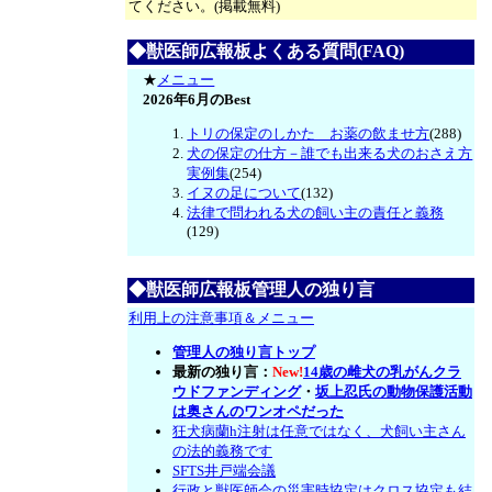
てください。(掲載無料)
◆獣医師広報板よくある質問(FAQ)
★
メニュー
2026年6月のBest
トリの保定のしかた お薬の飲ませ方
(288)
犬の保定の仕方－誰でも出来る犬のおさえ方
実例集
(254)
イヌの足について
(132)
法律で問われる犬の飼い主の責任と義務
(129)
◆獣医師広報板管理人の独り言
利用上の注意事項＆メニュー
管理人の独り言トップ
最新の独り言：
New!
14歳の雌犬の乳がんクラ
ウドファンディング
・
坂上忍氏の動物保護活動
は奥さんのワンオペだった
狂犬病蘭h注射は任意ではなく、犬飼い主さん
の法的義務です
SFTS井戸端会議
行政と獣医師会の災害時協定はクロス協定も結