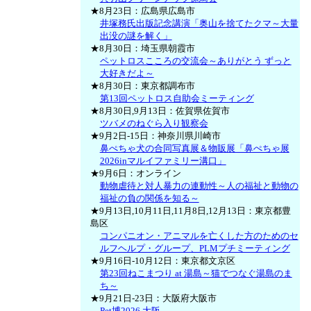
★8月23日：広島県広島市
井塚務氏出版記念講演「奥山を捨てたクマ～大量
出没の謎を解く」
★8月30日：埼玉県朝霞市
ペットロスこころの交流会～ありがとう ずっと
大好きだよ～
★8月30日：東京都調布市
第13回ペットロス自助会ミーティング
★8月30日,9月13日：佐賀県佐賀市
ツバメのねぐら入り観察会
★9月2日-15日：神奈川県川崎市
鼻ぺちゃ犬の合同写真展＆物販展「鼻ぺちゃ展
2026inマルイファミリー溝口」
★9月6日：オンライン
動物虐待と対人暴力の連動性～人の福祉と動物の
福祉の負の関係を知る～
★9月13日,10月11日,11月8日,12月13日：東京都豊
島区
コンパニオン・アニマルを亡くした方のためのセ
ルフヘルプ・グループ、PLMプチミーティング
★9月16日-10月12日：東京都文京区
第23回ねこまつり at 湯島～猫でつなぐ湯島のま
ち～
★9月21日-23日：大阪府大阪市
Pet博2026 大阪