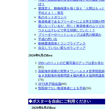
ぼう
愛護芸人、動物保護を強く訴え「人間はもっと
手伝えよ！」発言
私のネットポリシー
無資格者であるブリーダーによる帝王切開が問
題になっているが、同じく無資格者のムツゴロ
ウさんはテレビで帝王切開していた！？
ブリーダーやペットショップは諸悪の根源か
平成の想い出
動物愛護団体とコンプライアンス
自立していない変なボランティア
2026年6月のBest
SNSへのペットの亡骸写真のアップは是か非か
(85)
高額海外視察の実態＃ワンヘルス＃世界獣医師
会＃高額海外視察問題＃蔵内勇夫＃福岡県議長
(70)
SFTS井戸端会議
(60)
獣医師でない無資格者による手術
(50)
◆ポスターを自由にご利用ください
2026年6月のBest