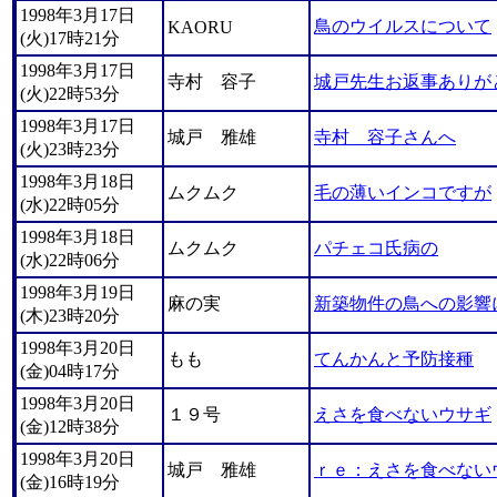
1998年3月17日
鳥のウイルスについて
KAORU
(火)17時21分
1998年3月17日
寺村 容子
城戸先生お返事ありが
(火)22時53分
1998年3月17日
城戸 雅雄
寺村 容子さんへ
(火)23時23分
1998年3月18日
ムクムク
毛の薄いインコですが
(水)22時05分
1998年3月18日
ムクムク
パチェコ氏病の
(水)22時06分
1998年3月19日
麻の実
新築物件の鳥への影響
(木)23時20分
1998年3月20日
もも
てんかんと予防接種
(金)04時17分
1998年3月20日
１９号
えさを食べないウサギ
(金)12時38分
1998年3月20日
城戸 雅雄
ｒｅ：えさを食べない
(金)16時19分