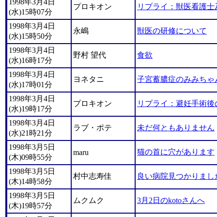
1998年3月4日
プロキオン
リプライ：獣医看護士
(水)15時07分
1998年3月4日
永嶋
獣医の研修について
(水)15時50分
1998年3月4日
野村 望代
食欲
(水)16時17分
1998年3月4日
ヨネタニ
子宮蓄膿症のみみちゃ
(水)17時01分
1998年3月4日
プロキオン
リプライ：避妊手術後
(水)19時17分
1998年3月4日
ラブ・ポテ
未だ何ともありません
(水)21時21分
1998年3月5日
猫の首に穴があります
maru
(木)09時55分
1998年3月5日
村中志寿佳
良い病院見つかりまし
(木)14時58分
1998年3月5日
ムクムク
3月2日のkotoさんへ
(木)19時57分