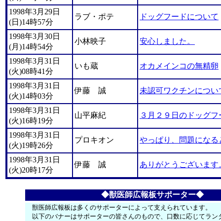
1998年3月29日
ラブ・ポテ
ドッグフードについて
(日)14時57分
1998年3月30日
小林映子
安心しました。
(月)14時54分
1998年3月31日
いも蔵
オカメインコの無精卵
(火)08時41分
1998年3月31日
伊藤 誠
未認可ワクチンについ
(火)14時03分
1998年3月31日
山平麻紀
３月２９日のドッグフ
(火)16時19分
1998年3月31日
プロキオン
やっぱり、問題になる
(火)19時26分
1998年3月31日
伊藤 誠
ありがとうございます
(火)20時17分
◆獣医師広報板サポーター◆
獣医師広報板は多くのサポーターによって支えられています。
以下のバナーはサポーターの皆さんのもので、口数に応じてラン