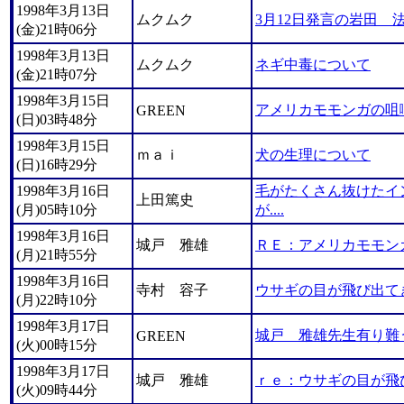
1998年3月13日
ムクムク
3月12日発言の岩田 
(金)21時06分
1998年3月13日
ムクムク
ネギ中毒について
(金)21時07分
1998年3月15日
アメリカモモンガの咀
GREEN
(日)03時48分
1998年3月15日
ｍａｉ
犬の生理について
(日)16時29分
1998年3月16日
毛がたくさん抜けたイ
上田篤史
(月)05時10分
が....
1998年3月16日
城戸 雅雄
ＲＥ：アメリカモモン
(月)21時55分
1998年3月16日
寺村 容子
ウサギの目が飛び出て
(月)22時10分
1998年3月17日
城戸 雅雄先生有り難
GREEN
(火)00時15分
1998年3月17日
城戸 雅雄
ｒｅ：ウサギの目が飛
(火)09時44分