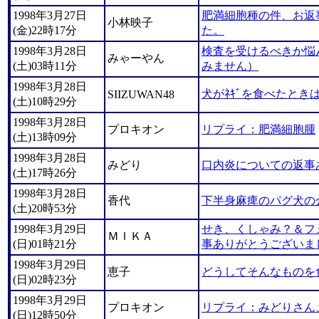
1998年3月27日
肥満細胞種の件、お返
小林映子
(金)22時17分
た。
1998年3月28日
検査を受けるべきか悩
みゃーやん
(土)03時11分
みません）
1998年3月28日
犬がﾈｷﾞを食べたとき
SIIZUWAN48
(土)10時29分
1998年3月28日
プロキオン
リプライ：肥満細胞腫
(土)13時09分
1998年3月28日
みどり
口内炎についての返事
(土)17時26分
1998年3月28日
香代
下半身麻痺のパグ犬の
(土)20時53分
1998年3月29日
せき、くしゃみ？＆フ
ＭＩＫＡ
(日)01時21分
事ありがとうございま
1998年3月29日
恵子
どうしてそんなものを
(日)02時23分
1998年3月29日
プロキオン
リプライ：みどりさん
(日)12時50分