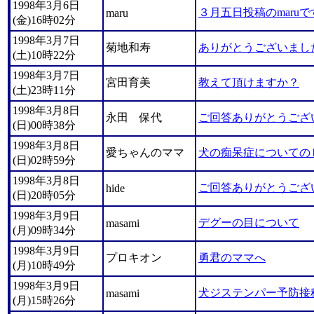
1998年3月6日
３月五日投稿のmaruで
maru
(金)16時02分
1998年3月7日
菊地和寿
ありがとうございまし
(土)10時22分
1998年3月7日
宮田育美
教えて頂けますか？
(土)23時11分
1998年3月8日
永田 保代
ご回答ありがとうござ
(日)00時38分
1998年3月8日
愛ちゃんのママ
犬の痴呆症についての
(日)02時59分
1998年3月8日
ご回答ありがとうござ
hide
(日)20時05分
1998年3月9日
デグーの目について
masami
(月)09時34分
1998年3月9日
プロキオン
勇君のママへ
(月)10時49分
1998年3月9日
犬ジステンパー予防接
masami
(月)15時26分