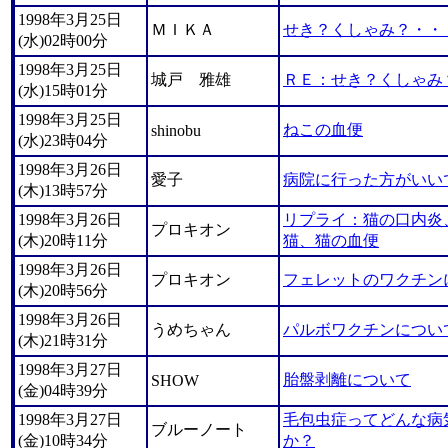
1998年3月25日
ＭＩＫＡ
せき？くしゃみ？・・
(水)02時00分
1998年3月25日
城戸 雅雄
ＲＥ：せき？くしゃみ
(水)15時01分
1998年3月25日
ねこの血便
shinobu
(水)23時04分
1998年3月26日
愛子
病院に行った方がいい
(木)13時57分
1998年3月26日
リプライ：猫の口内炎
プロキオン
(木)20時11分
猫、猫の血便
1998年3月26日
プロキオン
フェレットのワクチン
(木)20時56分
1998年3月26日
うめちゃん
パルボワクチンについ
(木)21時31分
1998年3月27日
胎盤剥離について
SHOW
(金)04時39分
1998年3月27日
毛包虫症ってどんな病
ブルーノート
(金)10時34分
か？