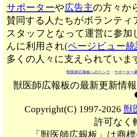
サポーター
や
広告主
の方々か
賛同する人たちがボランティ
スタッフとなって運営に参加
んに利用され
(ページビュー統
多くの人々に支えられていま
獣医師広報板へのリンク
・
サポーター
獣医師広報板の最新更新情報を
Copyright(C) 1997-2026
獣
許可なく
「獣医師広報板」は商標登録