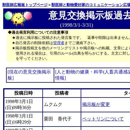
獣医師広報板トップページ
＞
獣医師と動物愛好家のコミュニケーション広
意見交換掲示板過
(1998/3/1-3/31)
◆過去発言利用についての注意事項
★過去に掲示板に投稿された発言集です。 返事や削除は出来ません
★自己発言の削除依頼は
管理者
までご連絡下さい。
★掲示板投稿文を他のメーリングリストや掲示板への転載、文章によ
使用される場合は、引用のルール(出典を明らかにする。主文に対し
を守ってください。
[現在の意見交換掲示
[人と動物の健康・科学(人畜共通感
板]
情報]
投稿日時
投稿者
タ
1998年3月1日
ムクムク
掲示板が変更
(日)09時36分
1998年3月1日
栗田 香代子
ペットリンについて
(日)16時29分