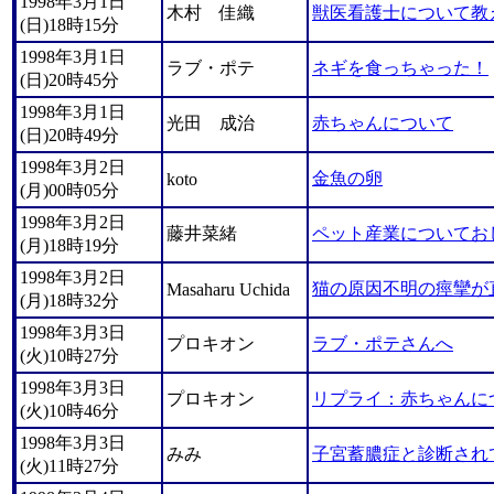
1998年3月1日
木村 佳織
獣医看護士について教
(日)18時15分
1998年3月1日
ラブ・ポテ
ネギを食っちゃった！
(日)20時45分
1998年3月1日
光田 成治
赤ちゃんについて
(日)20時49分
1998年3月2日
金魚の卵
koto
(月)00時05分
1998年3月2日
藤井菜緒
ペット産業についてお
(月)18時19分
1998年3月2日
猫の原因不明の痙攣が
Masaharu Uchida
(月)18時32分
1998年3月3日
プロキオン
ラブ・ポテさんへ
(火)10時27分
1998年3月3日
プロキオン
リプライ：赤ちゃんに
(火)10時46分
1998年3月3日
みみ
子宮蓄膿症と診断され
(火)11時27分