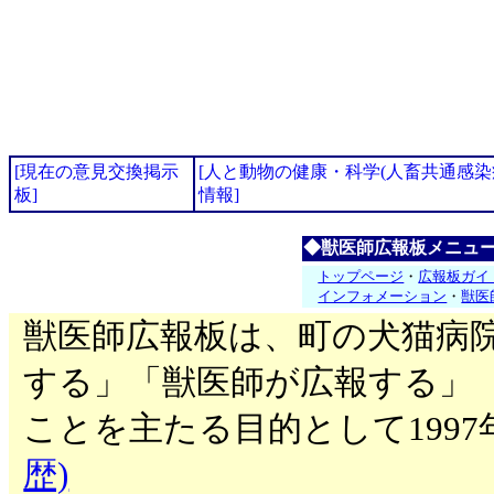
[現在の意見交換掲示
[人と動物の健康・科学(人畜共通感
板]
情報]
◆獣医師広報板メニュ
トップページ
・
広報板ガイ
インフォメーション
・
獣医
獣医師広報板は、町の犬猫病
する」「獣医師が広報する」
ことを主たる目的として199
歴)