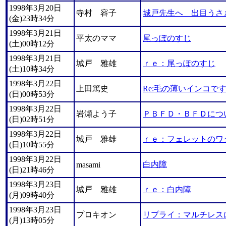
1998年3月20日
寺村 容子
城戸先生へ 出目うさ
(金)23時34分
1998年3月21日
平太のママ
尾っぽのすじ
(土)00時12分
1998年3月21日
城戸 雅雄
ｒｅ：尾っぽのすじ
(土)10時34分
1998年3月22日
上田篤史
Re:毛の薄いインコで
(日)00時53分
1998年3月22日
岩瀬よう子
ＰＢＦＤ・ＢＦＤにつ
(日)02時51分
1998年3月22日
城戸 雅雄
ｒｅ：フェレットのワ
(日)10時55分
1998年3月22日
白内障
masami
(日)21時46分
1998年3月23日
城戸 雅雄
ｒｅ：白内障
(月)09時40分
1998年3月23日
プロキオン
リプライ：マルチレス
(月)13時05分