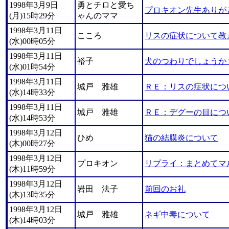
1998年3月9日
勇とチロと愛ち
プロキオン先生ありが
(月)15時29分
ゃんのママ
1998年3月11日
こころ
リスの症状について教
(水)00時05分
1998年3月11日
裕子
犬のつわりでしょうか
(水)01時54分
1998年3月11日
城戸 雅雄
ＲＥ：リスの症状につ
(水)14時33分
1998年3月11日
城戸 雅雄
ＲＥ：デグーの目につ
(水)14時53分
1998年3月12日
ひめ
猫の結膜炎について
(木)00時27分
1998年3月12日
プロキオン
リプライ：まとめてマ
(木)11時59分
1998年3月12日
岩田 法子
前回のお礼
(木)13時35分
1998年3月12日
城戸 雅雄
ネギ中毒について
(木)14時03分