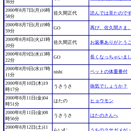
36分
2000年8月7日(月)16時
佐久間正代
読んでは見たので
58分
2000年8月7日(月)19時
再び、佐久間さま
GO
59分
2000年8月8日(火)21時
佐久間正代
お返事ありがとう
20分
2000年8月9日(水)13時
長くなっちゃいま
GO
22分
2000年8月9日(水)17時
ペットの体重番付
nishi
11分
2000年8月10日(木)19
うさうさ
病気でしょうか？
時17分
2000年8月11日(金)04
はたの
ヒョウモン
時51分
2000年8月11日(金)08
うさうさ
はたのさんへ
時56分
2000年8月12日(土)11
らいむ
うちのクサガメが