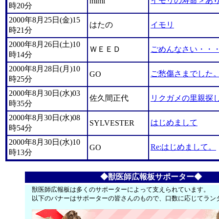
イモリの寿命＞あ
mimi
時20分
2000年8月25日(金)15
はたの
イモリ
時21分
2000年8月26日(土)10
ＷＥＥＤ
ごめんなさい・・
時14分
2000年8月28日(月)10
ご愁傷さまでした
GO
時25分
2000年8月30日(水)03
佐久間正代
リクガメの里親探
時35分
2000年8月30日(水)08
はじめまして
SYLVESTER
時54分
2000年8月30日(水)10
Re:はじめまして。
GO
時13分
◆獣医師広報板サポーター◆
獣医師広報板は多くのサポーターによって支えられています。
以下のバナーはサポーターの皆さんのもので、口数に応じてラン