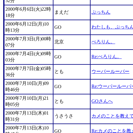
52分
2000年6月6日(火)22時
まえだ
ぷっちん
18分
2000年6月12日(月)10
わたしも、ぷっち
GO
時13分
2000年7月3日(月)00時
北京
ぺろりん。
07分
2000年7月4日(火)09時
Re:ぺろりん。
GO
03分
2000年7月7日(金)05時
とも
ウーパールーパー
36分
2000年7月10日(月)09
Re:ウーパールーパ
GO
時46分
2000年7月10日(月)21
とも
GOさんへ
時05分
2000年7月13日(木)01
うさうさ
カメのことを教え
時31分
2000年7月13日(木)10
Re:カメのことを教
GO