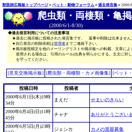
獣医師広報板トップページ
＞
ペット・動物フォーラム
＞
過去発言集
＞
2000/6
爬虫類・両棲類・亀掲
(2000/6/1-8/30)
◆過去発言利用についての注意事項
★過去に掲示板に投稿された発言集です。 返事や削除は出来ません
★自己発言の削除依頼は
管理者
までご連絡下さい。
★掲示板投稿文を他のメーリングリストや掲示板への転載、文章によ
使用される場合は、引用のルール(出典を明らかにする。主文に対し
を守ってください。
[意見交換掲示板]
[爬虫類・両棲類・カメ画像集]
[ペット
投稿日時
投稿者
2000年6月1日(木)19時
まえだ
せまいのきらい
34分
2000年6月4日(日)11時
チャナ
ありがとうございまし
45分
2000年6月5日(月)23時
ジェシカ
カメの里親募集