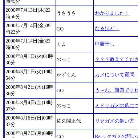
時45分
2000年7月13日(木)23
うさうさ
わかりました！
時56分
2000年7月14日(金)09
なるほど！
GO
時22分
2000年7月14日(金)23
くま
甲羅干し
時00分
2000年8月1日(火)01時
のっこ
？？？教えてくだ
30分
2000年8月1日(火)19時
かずくん
カメについて質
54分
2000年8月2日(水)16時
う～む。難題です
GO
36分
2000年8月4日(金)18時
のっこ
ミドリガメの爪に
37分
2000年8月6日(日)03時
佐久間正代
リクガメの飼い方
37分
2000年8月7日(月)09時
Re:リクガメの飼い
GO