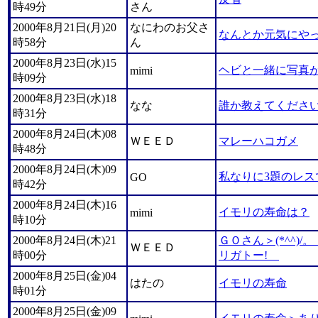
時49分
さん
2000年8月21日(月)20
なにわのお父さ
なんとか元気にや
時58分
ん
2000年8月23日(水)15
ヘビと一緒に写真
mimi
時09分
2000年8月23日(水)18
なな
誰か教えてくださ
時31分
2000年8月24日(木)08
ＷＥＥＤ
マレーハコガメ
時48分
2000年8月24日(木)09
私なりに3題のレス
GO
時42分
2000年8月24日(木)16
イモリの寿命は？
mimi
時10分
2000年8月24日(木)21
ＧＯさん＞(*^^)/。・
ＷＥＥＤ
時00分
リガトー!
2000年8月25日(金)04
はたの
イモリの寿命
時01分
2000年8月25日(金)09