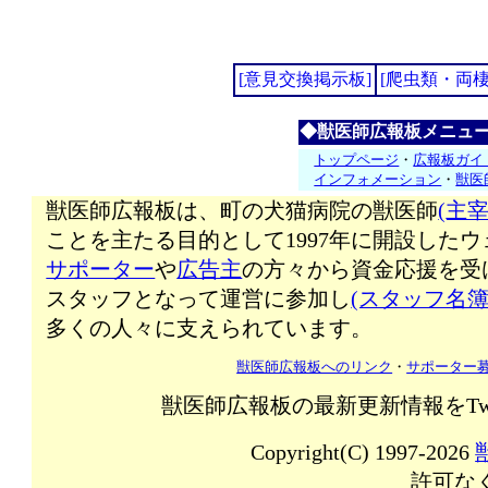
[意見交換掲示板]
[爬虫類・両
◆獣医師広報板メニュ
トップページ
・
広報板ガイ
インフォメーション
・
獣医
獣医師広報板は、町の犬猫病院の獣医師
(主宰
ことを主たる目的として1997年に開設した
サポーター
や
広告主
の方々から資金応援を受
スタッフとなって運営に参加し
(スタッフ名簿
多くの人々に支えられています。
獣医師広報板へのリンク
・
サポーター
獣医師広報板の最新更新情報をTw
Copyright(C) 1997-2026
許可な