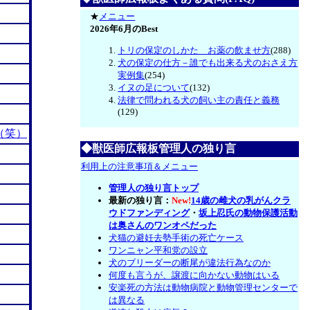
★
メニュー
2026年6月のBest
トリの保定のしかた お薬の飲ませ方
(288)
犬の保定の仕方－誰でも出来る犬のおさえ方
実例集
(254)
イヌの足について
(132)
法律で問われる犬の飼い主の責任と義務
(129)
（笑）
◆獣医師広報板管理人の独り言
利用上の注意事項＆メニュー
管理人の独り言トップ
最新の独り言：
New!
14歳の雌犬の乳がんクラ
ウドファンディング
・
坂上忍氏の動物保護活動
は奥さんのワンオペだった
犬猫の避妊去勢手術の死亡ケース
ワンニャン平和党の設立
犬のブリーダーの断尾が違法行為なのか
何度も言うが、譲渡に向かない動物はいる
安楽死の方法は動物病院と動物管理センターで
は異なる