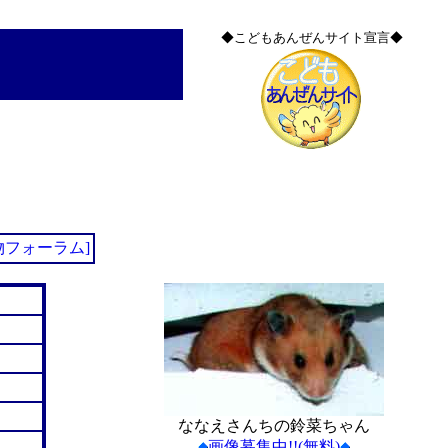
◆こどもあんぜんサイト宣言◆
物フォーラム]
ななえさんちの鈴菜ちゃん
画像募集中!!(無料)