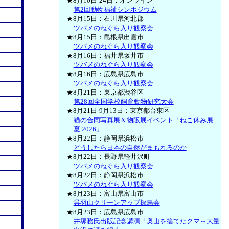
★8月10日-24日：オンライン
第2回動物福祉シンポジウム
★8月15日：石川県河北郡
ツバメのねぐら入り観察会
★8月15日：島根県出雲市
ツバメのねぐら入り観察会
★8月16日：福井県坂井市
ツバメのねぐら入り観察会
★8月16日：広島県広島市
ツバメのねぐら入り観察会
★8月21日：東京都渋谷区
第28回全国学校飼育動物研究大会
★8月21日-9月13日：東京都台東区
猫の合同写真展＆物販展イベント「ねこ休み展
夏 2026」
★8月22日：静岡県浜松市
どうしたら日本の自然がまもれるのか
★8月22日：長野県軽井沢町
ツバメのねぐら入り観察会
★8月22日：静岡県浜松市
ツバメのねぐら入り観察会
★8月23日：富山県富山市
呉羽山クリーンアップ探鳥会
★8月23日：広島県広島市
井塚務氏出版記念講演「奥山を捨てたクマ～大量