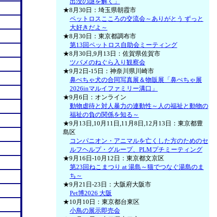
出没の謎を解く」
★8月30日：埼玉県朝霞市
ペットロスこころの交流会～ありがとう ずっと
大好きだよ～
★8月30日：東京都調布市
第13回ペットロス自助会ミーティング
★8月30日,9月13日：佐賀県佐賀市
ツバメのねぐら入り観察会
★9月2日-15日：神奈川県川崎市
鼻ぺちゃ犬の合同写真展＆物販展「鼻ぺちゃ展
2026inマルイファミリー溝口」
★9月6日：オンライン
動物虐待と対人暴力の連動性～人の福祉と動物の
福祉の負の関係を知る～
★9月13日,10月11日,11月8日,12月13日：東京都豊
島区
コンパニオン・アニマルを亡くした方のためのセ
ルフヘルプ・グループ、PLMプチミーティング
★9月16日-10月12日：東京都文京区
第23回ねこまつり at 湯島～猫でつなぐ湯島のま
ち～
★9月21日-23日：大阪府大阪市
Pet博2026 大阪
★10月10日：東京都台東区
小鳥の展示即売会