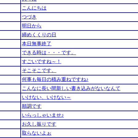
こんにちは
つづき
明日から
締めくくりの日
本日無事終了
できる時は・・・です。
すごいですね～！
そこそこです。
何事も毎日の積み重ねですね♪
こんなに長い間新しい書き込みがないなんて
いけない、いけない～
順調です
いらっしゃいませ♪
お久し振りです
取らないよぉ