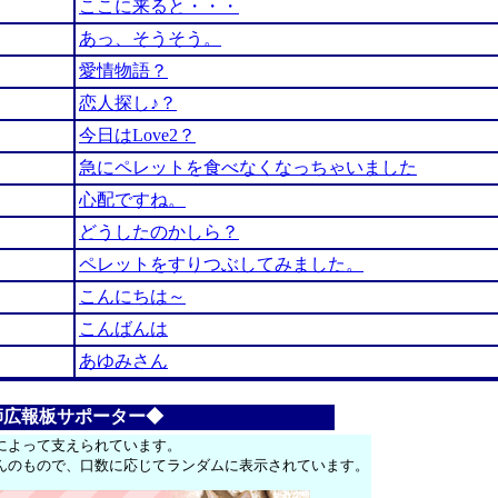
ここに来ると・・・
あっ、そうそう。
愛情物語？
恋人探し♪？
今日はLove2？
急にペレットを食べなくなっちゃいました
心配ですね。
どうしたのかしら？
ペレットをすりつぶしてみました。
こんにちは～
こんばんは
あゆみさん
師広報板サポーター◆
によって支えられています。
んのもので、口数に応じてランダムに表示されています。