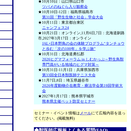
★10月10日：山口県山口市
ツバメのねぐら入り観察会
★10月10日-12日：福島県福島市
第31回「野生生物と社会」学会大会
★10月11日：東京都台東区
ニャンフェス24
★10月21日：オンライン,11月6日,7日：北海道釧路
市,2027年3月17日：オンライン
JAL×日本野鳥の会の体験プログラム“タンチョウ
と歩む「次の100年」を学ぶ旅”
★10月31日：北海道勇払郡
2026ヒグマフォーラム in しむかっぷ～野生鳥獣
専門員がいる地域のヒグマ対策～
★10月31日-11月1日：兵庫県加西市
第33回全日本獣医師テニス大会
★11月7日,8日：埼玉県越谷市
2026年度動物介在教育・療法学会第19回学術大
会
★2027年1月17日：熊本県宇城市
熊本県主催ペット防災セミナー
セミナー・イベント情報は
メール
にて広報内容を送っ
てください。(掲載無料)
◆獣医師広報板よくある質問(FAQ)