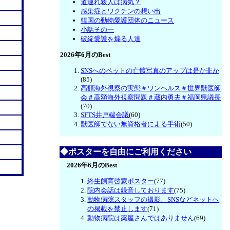
道連れ殺人は病気？
感染症とワクチンの想い出
韓国の動物愛護団体のニュース
小話その一
破綻愛護を煽る人達
2026年6月のBest
SNSへのペットの亡骸写真のアップは是か非か
(85)
高額海外視察の実態＃ワンヘルス＃世界獣医師
会＃高額海外視察問題＃蔵内勇夫＃福岡県議長
(70)
SFTS井戸端会議
(60)
獣医師でない無資格者による手術
(50)
◆ポスターを自由にご利用ください
2026年6月のBest
終生飼育啓蒙ポスター
(77)
院内会話は録音しております
(75)
動物病院スタッフの撮影、SNSなどネットへ
の掲載を禁止します
(71)
動物病院は薬屋さんではありません
(69)