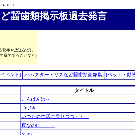
/3-10/31
ど齧歯類掲示板過去発言
。
る配布や放送などに
て従であることなど)
イベント]
[ハムスター・リスなど齧歯類画像集]
[ペット・動
タイトル
こんばんは～
つづき
いつもの生活に戻りつつ・・。
夜なのに・・・
久々に