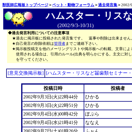
獣医師広報板トップページ
＞
ペット・動物フォーラム
＞
過去発言集
＞
2002/9
ハムスター・リスな
(2002/9/3-10/31)
◆過去発言利用についての注意事項
★過去に掲示板に投稿された発言集です。 返事や削除は出来ません
★自己発言の削除依頼は
管理者
までご連絡下さい。
★掲示板投稿文を他のメーリングリストや掲示板への転載、文章によ
使用される場合は、引用のルール(出典を明らかにする。主文に対し
を守ってください。
[意見交換掲示板]
[ハムスター・リスなど齧歯類セミナー・
投稿日時
投稿者
2002年9月3日(火)22時44分
ひかる
2002年9月3日(火)22時51分
ひかる
2002年9月4日(水)00時42分
ぽぷら
2002年9月4日(水)21時41分
ななえ
2002年9月7日(土)01時26分
ふぉん