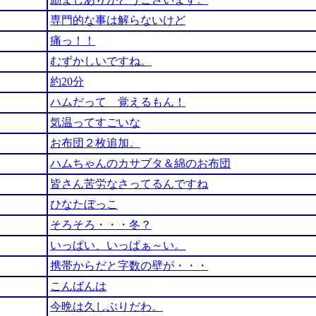
専門的な事は解らないけど
痛っ！！
むずかしいですね。
約20分
ハムだって 覚えるもん！
気温ってすごいな
お布団２枚追加。
ハムちゃんのカサブタ＆綿のお布団
皆さん苦労なさってるんですね
ひなたぼっこ
そろそろ・・・冬？
いっぱい、いっぱぁ～い。
携帯からだと字数の壁が・・・
こんばんは
今晩は久しぶりだわ。