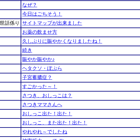
なぜ？
今日はごちそう！
お世話係り
サイトマップが出来ました
お薬の飲ませ方
久しぶりに賑やかくなりましたね！
続き
賑やか賑やか♪
ヘタクソ・ぽぷら
子宮蓄膿症？
すごかった～！
さつき、おしっこは？
さつきママさんへ
おしっこ出た！出た！
おしっこ、また出た！出た！
やれやれ～でしたね