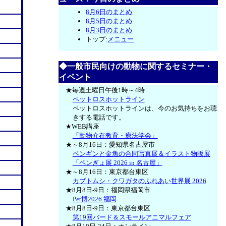
8月6日のまとめ
8月5日のまとめ
8月3日のまとめ
トップ:
メニュー
◆一般市民向けの動物に関するセミナー・
イベント
★毎週土曜日午後1時～4時
ペットロスホットライン
ペットロスホットラインは、今のお気持ちをお聴
きする電話です。
★WEB講座
「動物介在教育・療法学会」
★～8月16日：愛知県名古屋市
ペンギンと金魚の合同写真展＆イラスト物販展
「ペンぎょ展 2026 in 名古屋」
★～8月16日：東京都台東区
カブトムシ・クワガタのふれあい世界展 2026
★8月8日-9日：福岡県福岡市
Pet博2026 福岡
★8月8日-9日：東京都台東区
第19回バード＆スモールアニマルフェア