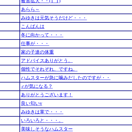
被害拡大・・(T_T)
あらら～
みゆきは元気そうだけど・・・
こんばんは
冬に向かって・・・
仕事が・・・
家の子達の体重
アドバイスありがとう。
個性でそれぞれ、ですね。
ハムスターが急に噛みだしたのですが・・
♂が気になる？
ありがとうございます！
良い匂いv
みゆきは掌で・・・
いろいろと・・・。
美味しそうなハムスター