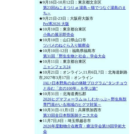
★9月16日-10月12日：東京都文京区
第23回ねこまつり at 湯島～猫でつなぐ湯島のま
ち～
★9月21日-23日：大阪府大阪市
Pet博2026 大阪
★10月10日：東京都台東区
小鳥の展示即売会
★10月10日：山口県山口市
ツバメのねぐら入り観察会
★10月10日-12日：福島県福島市
第31回「野生生物と社会」学会大会
★10月11日：東京都台東区
ニャンフェス24
★10月21日：オンライン,11月6日,7日：北海道釧路
市,2027年3月17日：オンライン
JAL×日本野鳥の会の体験プログラム“タンチョウ
と歩む「次の100年」を学ぶ旅”
★10月31日：北海道勇払郡
2026ヒグマフォーラム in しむかっぷ～野生鳥獣
専門員がいる地域のヒグマ対策～
★10月31日-11月1日：兵庫県加西市
第33回全日本獣医師テニス大会
★11月7日,8日：埼玉県越谷市
2026年度動物介在教育・療法学会第19回学術大
会