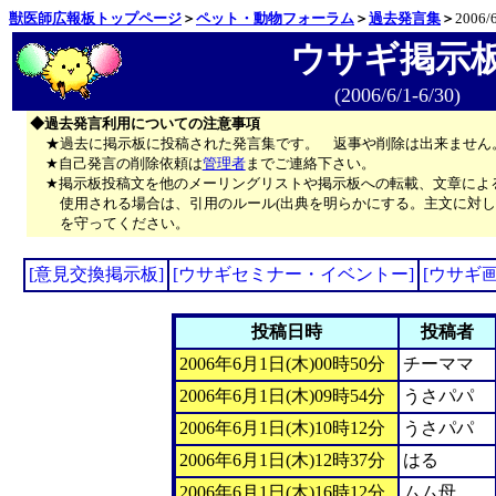
獣医師広報板トップページ
＞
ペット・動物フォーラム
＞
過去発言集
＞
2006/6
ウサギ掲示
(2006/6/1-6/30)
◆過去発言利用についての注意事項
★過去に掲示板に投稿された発言集です。 返事や削除は出来ません
★自己発言の削除依頼は
管理者
までご連絡下さい。
★掲示板投稿文を他のメーリングリストや掲示板への転載、文章によ
使用される場合は、引用のルール(出典を明らかにする。主文に対し
を守ってください。
[意見交換掲示板]
[ウサギセミナー・イベントー]
[ウサギ
投稿日時
投稿者
2006年6月1日(木)00時50分
チーママ
2006年6月1日(木)09時54分
うさパパ
2006年6月1日(木)10時12分
うさパパ
2006年6月1日(木)12時37分
はる
2006年6月1日(木)16時12分
ムム母