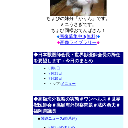
ちょびの妹分「かりん」です。
ミニうさぎです。
ちょび同様おてんばさん！
画像募集中!!(無料)
画像ライブラリー
◆日本獣医師会長・世界獣医師会長の辞任
を要望します：今日のまとめ
8月6日
7月31日
7月29日
トップ:
メニュー
◆高額海外視察の実態＃ワンヘルス＃世界
獣医師会＃高額海外視察問題＃蔵内勇夫＃
福岡県議長
★
関連ニュース(時系列)
8月7日のまとめ