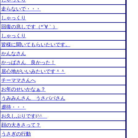
走らないで・・・
しゃっくり
回復の兆しです（*´∀｀）
しゃっくり
皆様に聞いてもらいたいです。
かんなさん
かっぱさん 良かった！
居心地がいいみたいです＾＾
チーママさんへ
お年のせいかなぁ？
うみみんさん うさパパさん
虐待・・・
お久しぶりです(^^ゞ
顔の大きさって？
うさぎの行動