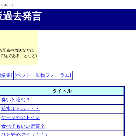
/1-6/30
板過去発言
。
る配布や放送などに
て従であることなど)
画像集]
[ペット・動物フォーラム]
タイトル
臭いと咬む？
給水ボトル・・・
ケージ外のトイレ
食べてもいい野菜？
ひと安心です（＾＾）