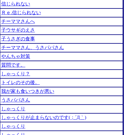
信じられない
Ｒｅ.信じられない
チーママさんへ
子ウサギのえさ
子うさぎの食事
チーママさん、うさパパさん
やんちゃ対策
質問です。
しゃっくり？
トイレのその後。
我が家も食いつきが悪い
うさパパさん
しゃっくり
しゃっくりが止まらないのです(；´Д｀)
しゃっくり
しゃっくり