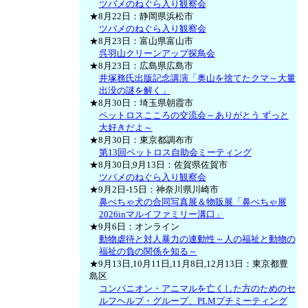
ツバメのねぐら入り観察会
★8月22日：静岡県浜松市
ツバメのねぐら入り観察会
★8月23日：富山県富山市
呉羽山クリーンアップ探鳥会
★8月23日：広島県広島市
井塚務氏出版記念講演「奥山を捨てたクマ～大量
出没の謎を解く」
★8月30日：埼玉県朝霞市
ペットロスこころの交流会～ありがとう ずっと
大好きだよ～
★8月30日：東京都調布市
第13回ペットロス自助会ミーティング
★8月30日,9月13日：佐賀県佐賀市
ツバメのねぐら入り観察会
★9月2日-15日：神奈川県川崎市
鼻ぺちゃ犬の合同写真展＆物販展「鼻ぺちゃ展
2026inマルイファミリー溝口」
★9月6日：オンライン
動物虐待と対人暴力の連動性～人の福祉と動物の
福祉の負の関係を知る～
★9月13日,10月11日,11月8日,12月13日：東京都豊
島区
コンパニオン・アニマルを亡くした方のためのセ
ルフヘルプ・グループ、PLMプチミーティング