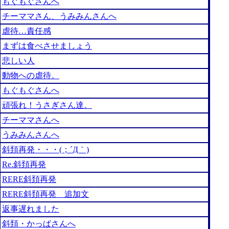
もぐもぐさんへ
チーママさん、うみみんさんへ
虐待…責任感
まずは食べさせましょう
悲しい人
動物への虐待。
もぐもぐさんへ
頑張れ！うさぎさん達。
チーママさんへ
うみみんさんへ
斜頚再発・・・(；´Д｀)
Re.斜頚再発
RERE斜頚再発
RERE斜頚再発 追加文
返事遅れました
斜頚・かっぱさんへ