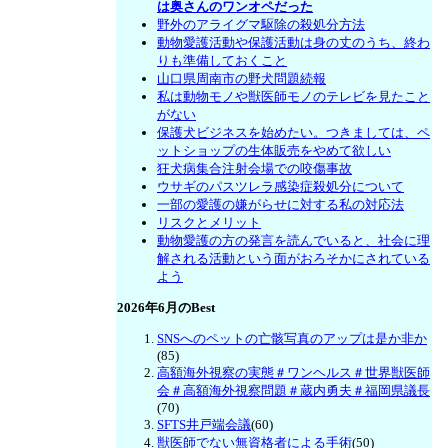
は奥さんのワンオペだった
野外のアライグマ駆除の殺処分方法
動物愛護活動や保護活動は身の丈のうち、終わ
りも準備しておくこと
山口県周南市の野犬問題続報
私は動物モノや獣医師モノのテレビを見たこと
がない
保護犬ビジネスを始めたい。つきましては、ペ
ットショップの生体販売をやめて欲しい
狂犬病集合注射会場での咬傷事故
ウサギのパスツレラ感染症殺処分について
一部の愛護の嫌がらせに対する私の対応法
リスクとメリット
動物愛護の方の発言を読んでいると、社会に理
解される活動という面がおろそかにされている
よう
2026年6月のBest
SNSへのペットの亡骸写真のアップは是か非か
(85)
高額海外視察の実態＃ワンヘルス＃世界獣医師
会＃高額海外視察問題＃蔵内勇夫＃福岡県議長
(70)
SFTS井戸端会議
(60)
獣医師でない無資格者による手術
(50)