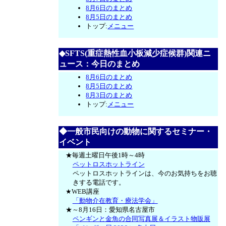
8月6日のまとめ
8月5日のまとめ
トップ:
メニュー
◆SFTS(重症熱性血小板減少症候群)関連ニ
ュース：今日のまとめ
8月6日のまとめ
8月5日のまとめ
8月3日のまとめ
トップ:
メニュー
◆一般市民向けの動物に関するセミナー・
イベント
★毎週土曜日午後1時～4時
ペットロスホットライン
ペットロスホットラインは、今のお気持ちをお聴
きする電話です。
★WEB講座
「動物介在教育・療法学会」
★～8月16日：愛知県名古屋市
ペンギンと金魚の合同写真展＆イラスト物販展