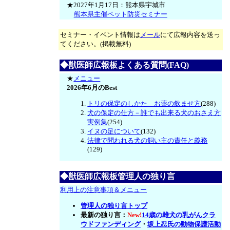
★2027年1月17日：熊本県宇城市
熊本県主催ペット防災セミナー
セミナー・イベント情報は
メール
にて広報内容を送っ
てください。(掲載無料)
◆獣医師広報板よくある質問(FAQ)
★
メニュー
2026年6月のBest
トリの保定のしかた お薬の飲ませ方
(288)
犬の保定の仕方－誰でも出来る犬のおさえ方
実例集
(254)
イヌの足について
(132)
法律で問われる犬の飼い主の責任と義務
(129)
◆獣医師広報板管理人の独り言
利用上の注意事項＆メニュー
管理人の独り言トップ
最新の独り言：
New!
14歳の雌犬の乳がんクラ
ウドファンディング
・
坂上忍氏の動物保護活動