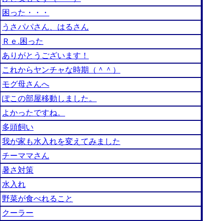
困った・・・
うさパパさん、はるさん
Ｒｅ.困った
ありがとうございます！
これからヤンチャな時期（＾＾）
モグ母さんへ
ぽこの部屋移動しました。
よかったですね。
多頭飼い
我が家も水入れを変えてみました
チーママさん
暑さ対策
水入れ
野菜が食べれること
クーラー