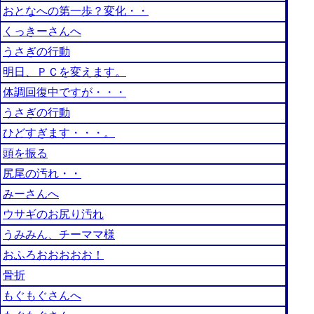
おとなへの第一歩？変化・・
くっきーさんへ
うさぎの行動
明日、ＰＣを変えます。
体調回復中ですが・・・
うさぎの行動
ひどすぎます・・・。
頭を振る
尻尾の汚れ・・
みーさんへ
ウサギのお尻り汚れ
うみみん、チーママ様
おふろおおおおお！
骨折
もぐもぐさんへ