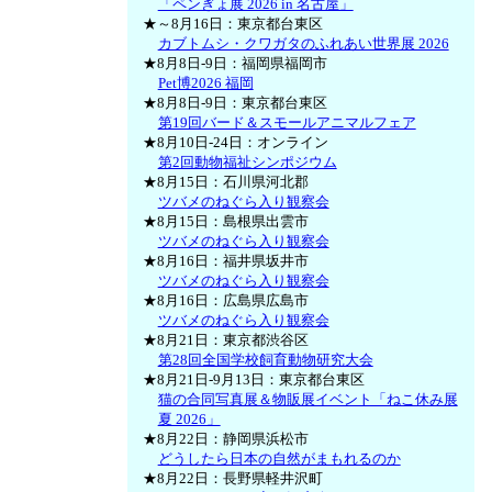
「ペンぎょ展 2026 in 名古屋」
★～8月16日：東京都台東区
カブトムシ・クワガタのふれあい世界展 2026
★8月8日-9日：福岡県福岡市
Pet博2026 福岡
★8月8日-9日：東京都台東区
第19回バード＆スモールアニマルフェア
★8月10日-24日：オンライン
第2回動物福祉シンポジウム
★8月15日：石川県河北郡
ツバメのねぐら入り観察会
★8月15日：島根県出雲市
ツバメのねぐら入り観察会
★8月16日：福井県坂井市
ツバメのねぐら入り観察会
★8月16日：広島県広島市
ツバメのねぐら入り観察会
★8月21日：東京都渋谷区
第28回全国学校飼育動物研究大会
★8月21日-9月13日：東京都台東区
猫の合同写真展＆物販展イベント「ねこ休み展
夏 2026」
★8月22日：静岡県浜松市
どうしたら日本の自然がまもれるのか
★8月22日：長野県軽井沢町