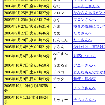
2005年9月23日(金)22時50分
なな
にゃんこさんへ
2005年9月25日(日)12時27分
マロン
ななさんありがと
2005年9月25日(日)23時17分
なな
マロンさんへ
2005年9月27日(火)13時31分
たま
検査の依頼につい
2005年9月27日(火)23時46分
まめ
たまさんへ
2005年9月28日(水)15時35分
にんにん
たまさんへ
2005年10月4日(火)20時21分
まろん
受け付け、電話対
ねこまん
2005年10月6日(木)16時34分
対応について
ま
2005年10月7日(金)23時50分
☆まる☆
アニーさんへ
2005年10月8日(土)21時18分
チペコ
どんなもんですか
2005年10月9日(日)20時53分
チッタ
糞便・尿検査
2005年10月10日(月)18時58
Ｙ
チッタさんへ
分
2005年10月12日(水)11時24
ミッキー
チペコさんへ
分