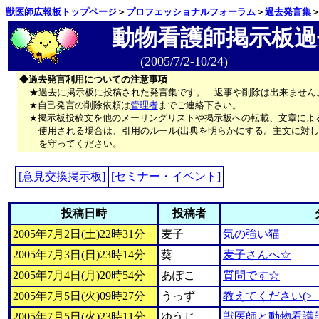
獣医師広報板トップページ
＞
プロフェッショナルフォーラム
＞
過去発言集
動物看護師掲示板過
(2005/7/2-10/24)
◆過去発言利用についての注意事項
★過去に掲示板に投稿された発言集です。 返事や削除は出来ません
★自己発言の削除依頼は
管理者
までご連絡下さい。
★掲示板投稿文を他のメーリングリストや掲示板への転載、文章によ
使用される場合は、引用のルール(出典を明らかにする。主文に対し
を守ってください。
[意見交換掲示板]
[セミナー・イベント]
投稿日時
投稿者
2005年7月2日(土)22時31分
麦子
気の強い猫
2005年7月3日(日)23時14分
葵
麦子さんへ☆
2005年7月4日(月)20時54分
あぽこ
質問です☆
2005年7月5日(火)09時27分
うっず
教えてください(>_
2005年7月5日(火)23時11分
ゆうじ
獣医師と動物看護