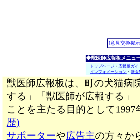
[意見交換掲示
◆獣医師広報板メニュ
トップページ
・
広報板ガイ
インフォメーション
・
獣医
獣医師広報板は、町の犬猫病
する」「獣医師が広報する」
ことを主たる目的として199
歴)
サポーター
や
広告主
の方々か