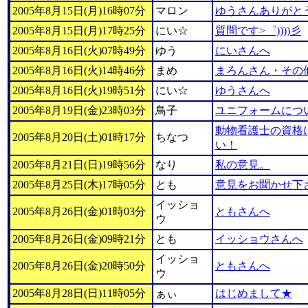
2005年8月15日(月)16時07分
マロン
ゆうさんありがと
2005年8月15日(月)17時25分
にい☆
質問です>゜))))彡
2005年8月16日(火)07時49分
ゆう
にいさんへ
2005年8月16日(火)14時46分
まめ
まろんさん・その
2005年8月16日(火)19時51分
にい☆
ゆうさんへ
2005年8月19日(金)23時03分
鳥子
ユニフォームにつ
動物看護士の資格
2005年8月20日(土)01時17分
ちなつ
い！
2005年8月21日(日)19時56分
なり
私の意見。
2005年8月25日(木)17時05分
とも
意見をお聞かせ下
イッショ
2005年8月26日(金)01時03分
ともさんへ
ウ
2005年8月26日(金)09時21分
とも
イッショウさんへ
イッショ
2005年8月26日(金)20時50分
ともさんへ
ウ
2005年8月28日(日)11時05分
ぁぃ
はじめまして★