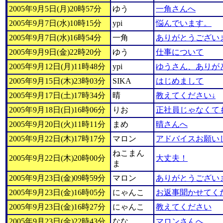
2005年9月5日(月)20時57分
ゆう
一角さんへ
2005年9月7日(水)10時15分
ypi
悩んでいます。
2005年9月7日(水)16時54分
一角
ありがとうござい
2005年9月9日(金)22時20分
ゆう
仕事について
2005年9月12日(月)11時48分
ypi
ゆうさん、ありが
2005年9月15日(木)23時03分
SIKA
はじめまして
2005年9月17日(土)17時34分
晴
教えてください↓
2005年9月18日(日)16時06分
りお
正社員じゃなくて
2005年9月20日(火)11時11分
まめ
晴さんへ
2005年9月22日(木)17時17分
マロン
アドバイスお願い
ねこまん
2005年9月22日(木)20時00分
大丈夫！
ま
2005年9月23日(金)09時59分
マロン
ありがとうござい
2005年9月23日(金)16時05分
にゃんこ
お返事聞かせてく
2005年9月23日(金)16時27分
にゃんこ
教えてください
2005年9月23日(金)22時43分
なな
マロンさんへ