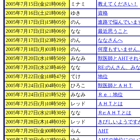
2005年7月15日(金)21時06分
ミナミ
教えてください！
2005年7月16日(土)21時06分
ゆき
資格
2005年7月17日(日)15時05分
のん
進路で悩んでいま
2005年7月17日(日)21時06分
なな
最近思うこと
2005年7月17日(日)23時29分
のん
ななさんへ
2005年7月18日(月)01時10分
のん
何度もすいません
2005年7月20日(水)19時50分
みなみ
獣医師とAHTそれ
2005年7月20日(水)23時46分
なな
RE:のんさん、み
2005年7月22日(金)18時47分
てけ
地位
2005年7月24日(日)04時01分
ひろこ
獣医師とＡＨＴ
2005年7月24日(日)21時52分
みなみ
Ｒｅ：地位
2005年7月25日(月)10時50分
レッド
ＡＨＴとは
2005年7月27日(水)21時30分
なな
Ｒe:ＡＨＴとは
2005年7月28日(木)14時03分
レッド
きびしいようです
2005年7月29日(金)00時00分
らん
AHT
2005年7月29日(金)22時01分
ゆう
AHTの地位につい