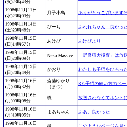
(火)23時43分
1998年11月11日
月子小鳥
ありがとうございます(^-
(水)23時03分
1998年11月14日
ぴーち
あれれちゃん 良かっ
(土)23時48分
1998年11月15日
あけび
あけびより
(日)14時57分
1998年11月15日
「野良猫大捜査」は放
Neko Massive
(日)20時09分
1998年11月15日
かおり
わたしも子猫をひろっ
(日)20時49分
1998年11月16日
斎藤ゆかり
RE:子猫の飼い方のペー
(月)00時32分
（まつ）
1998年11月16日
楓
放送されなくてホント
(月)09時08分
1998年11月16日
まあちゃん
ああ、良かった
(月)10時05分
1998年11月16日
楓
このようなページを見