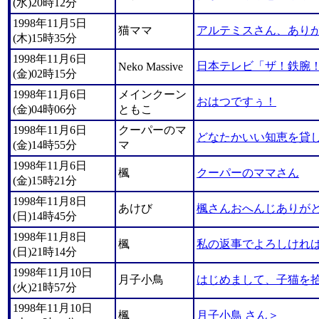
(水)20時12分
1998年11月5日
猫ママ
アルテミスさん、あり
(木)15時35分
1998年11月6日
日本テレビ「ザ！鉄腕！
Neko Massive
(金)02時15分
1998年11月6日
メインクーン
おはつですぅ！
(金)04時06分
ともこ
1998年11月6日
クーパーのマ
どなたかいい知恵を貸
(金)14時55分
マ
1998年11月6日
楓
クーパーのママさん
(金)15時21分
1998年11月8日
あけび
楓さんおへんじありが
(日)14時45分
1998年11月8日
楓
私の返事でよろしければ・
(日)21時14分
1998年11月10日
月子小鳥
はじめまして、子猫を拾
(火)21時57分
1998年11月10日
楓
月子小鳥 さん＞