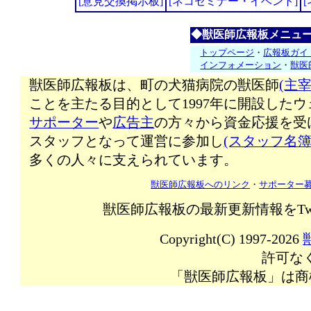
[意見交換掲示板]
[ネコセミナー・イベント]
◆獣医師広報板メニュ
トップページ
・
広報板ガイ
インフォメーション
・
獣医
獣医師広報板は、町の犬猫病院の獣医師
(主宰
ことを主たる目的として1997年に開設した
サポーター
や
広告主
の方々から資金応援を受
スタッフとなって運営に参加し
(スタッフ名簿
多くの人々に支えられています。
獣医師広報板へのリンク
・
サポーター
獣医師広報板の最新更新情報をTw
Copyright(C) 1997-2026
許可な
「獣医師広報板」は商標登