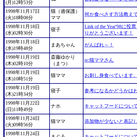
(月)12時53分
1998年11月17日
猫（過保護）
何か食べさす方法教え
(火)18時08分
ママ
1998年11月18日
Link of the Year
寝子
(水)02時30分
りがとうございます！
1998年11月18日
まあちゃん
がんばれ～！
(水)19時48分
1998年11月19日
斎藤ゆかり
re:猫ママさん
(木)02時10分
（まつ）
1998年11月19日
猫ママ
お刺し身食べています
(木)10時51分
1998年11月19日
寝子
参考になるかどうかは
(木)21時34分
1998年11月22日
ナホ
キャットフードについ
(日)11時49分
1998年11月24日
猫ママ
添加物が少ないと表記
(火)09時56分
1998年11月24日
まぐろ
キャットフードについ