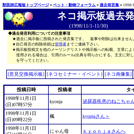
獣医師広報板トップページ
＞
ペット・動物フォーラム
＞
過去発言集
＞
1998/
ネコ掲示板過去
(1998/11/1-11/30)
◆過去発言利用についての注意事項
★過去に掲示板に投稿された発言集です。 返事や削除は出来ません
★自己発言の削除依頼は
管理者
までご連絡下さい。
★掲示板投稿文を他のメーリングリストや掲示板への転載、文章によ
使用される場合は、引用のルール(出典を明らかにする。主文に対し
を守ってください。
[意見交換掲示板]
[ネコセミナー・イベント]
[ネコ画像集]
投稿日時
投稿者
タ
1998年11月1日
泌尿器疾患のねこちゃ
kyonja
(日)07時57分
1998年11月1日
楓
kyonjaさん＞
(日)09時22分
1998年11月1日
にゃん母
ｋｙｏｎｊａさんへ