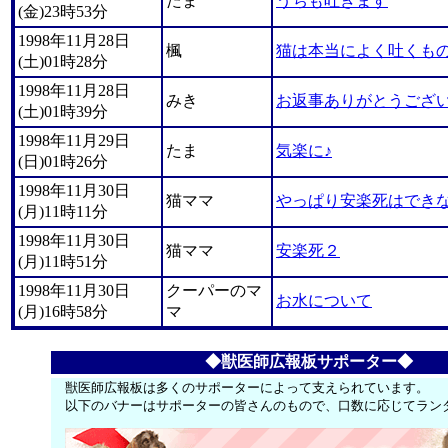
たま
うちも吐きます
(金)23時53分
1998年11月28日
楓
猫は本当によく吐くも
(土)01時28分
1998年11月28日
みき
お返事ありがとうござ
(土)01時39分
1998年11月29日
たま
気楽に♪
(日)01時26分
1998年11月30日
猫ママ
やっぱり安楽死はでき
(月)11時11分
1998年11月30日
猫ママ
安楽死２
(月)11時51分
1998年11月30日
クーパーのマ
お水について
(月)16時58分
マ
◆獣医師広報板サポーター◆
獣医師広報板は多くのサポーターによって支えられています。
以下のバナーはサポーターの皆さんのもので、口数に応じてラン