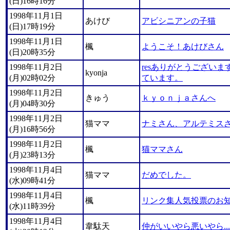
(日)16時16分
1998年11月1日
あけび
アビシニアンの子猫
(日)17時19分
1998年11月1日
楓
ようこそ！あけびさん
(日)20時35分
1998年11月2日
resありがとうござい
kyonja
(月)02時02分
ています。
1998年11月2日
きゅう
ｋｙｏｎｊａさんへ
(月)04時30分
1998年11月2日
猫ママ
ナミさん、アルテミス
(月)16時56分
1998年11月2日
楓
猫ママさん
(月)23時13分
1998年11月4日
猫ママ
だめでした。
(水)09時41分
1998年11月4日
楓
リンク集人気投票のお
(水)11時39分
1998年11月4日
韋駄天
仲がいいやら悪いやら...