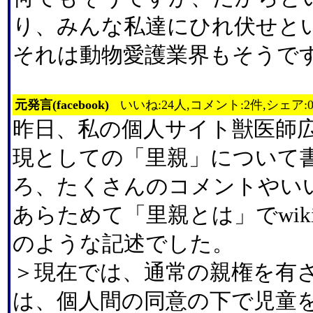
り、みんな私達にひれ伏せと
それは動物愛護業界もそうです
元発言(facebook)
いいね:24人,コメント:2件,シェア:
昨日、私の個人サイト獣医師
現としての「里親」について
ろ、たくさんのコメントやい
あらためて「里親とは」でwi
のような記述でした。
＞現在では、通常の親権を有
は、個人間の同意の下で児童