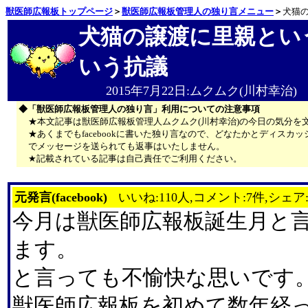
獣医師広報板トップページ
＞
獣医師広報板管理人の独り言メニュー
＞
犬猫
犬猫の譲渡に里親とい
いう抗議
2015年7月22日:ムクムク(川村幸治)
◆「獣医師広報板管理人の独り言」利用についての注意事項
★本文記事は獣医師広報板管理人ムクムク(川村幸治)の今日の気分を
★あくまでもfacebookに書いた独り言なので、どなたかとディス
でメッセージを送られても返事はいたしません。
★記載されている記事は自己責任でご利用ください。
元発言(facebook)
いいね:110人,コメント:7件,シェア
今月は獣医師広報板誕生月と
ます。
と言っても不愉快な思いです
獣医師広報板を初めて数年経