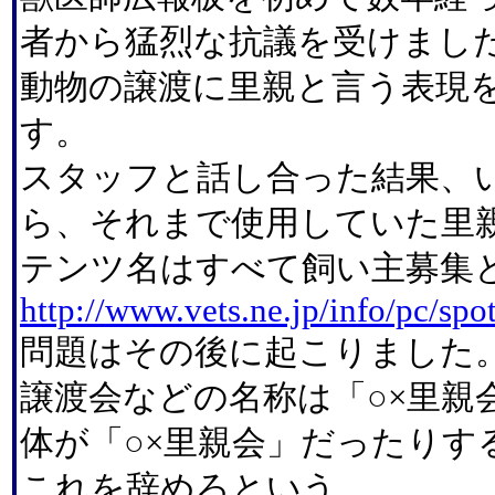
者から猛烈な抗議を受けまし
動物の譲渡に里親と言う表現
す。
スタッフと話し合った結果、
ら、それまで使用していた里
テンツ名はすべて飼い主募集
http://www.vets.ne.jp/info/pc/sp
問題はその後に起こりました
譲渡会などの名称は「○×里親
体が「○×里親会」だったりす
これを辞めろという。