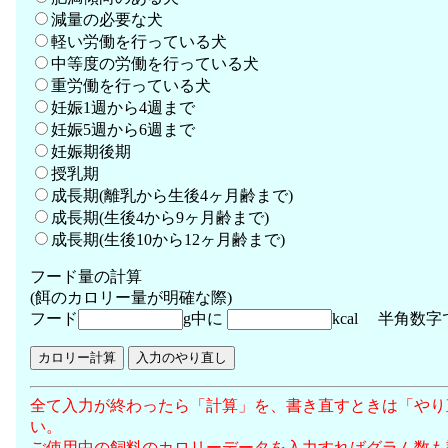
減量の必要な犬
軽い労働を行っている犬
中等度の労働を行っている犬
重労働を行っている犬
妊娠1週から4週まで
妊娠5週から6週まで
妊娠期後期
授乳期
成長期(離乳から生後4ヶ月齢まで)
成長期(生後4から9ヶ月齢まで)
成長期(生後10から12ヶ月齢まで)
フード量の計算
(餌のカロリー量が明確な際)
フード
g中に
kcal 半角数字
全て入力が終わったら「計算」を、書き直すときは「やり
い。
ご使用中の飼料のカロリーデータを入力すればグラム数も