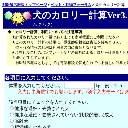
獣医師広報板トップページ
＞
ペット・動物フォーラム
＞
犬のカロリー計算
犬のカロリー計算Ver3.
ムクムク)
◆「カロリー計算」利用についての注意事項
★計算されたカロリー量はあくまでも参考程度にご利用ください
★このカロリー計算の結果に、獣医師広報板は責任を持ちません。
得られる情報の利用は利用者の自己責任となります。
★現在ヒルズ社のパンフレットなどの資料によるカロリー計算量とヒ
の違いが生じています。
獣医師広報板としましては電話相談で答えられている新しい計算方
各項目に入力してください。
体重を入力してください。
kg 例：12.5
入力は半角数字でお願いします。(漢字入力モードはダ
該当項目にチェックを入れてください。
健康な避妊・去勢された犬
健康な避妊・去勢されていない(比較的若い)成犬
高齢犬
肥満傾向のある犬