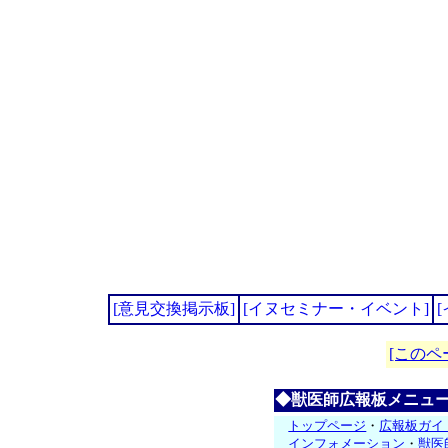
[意見交換掲示板]
[イヌセミナー・イベント]
[このペ
◆獣医師広報板メニュ
トップページ
・
広報板ガイ
インフォメーション
・
獣医