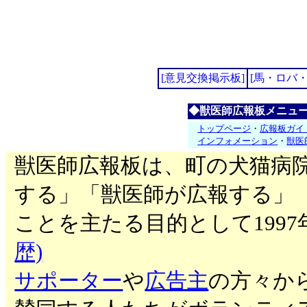
[意見交換掲示板]
[馬・ロバ
◆獣医師広報板メニュ
トップページ
・
広報板ガイ
インフォメーション
・
獣医
獣医師広報板は、町の犬猫病
する」「獣医師が広報する」
ことを主たる目的として199
歴)
サポーター
や
広告主
の方々か