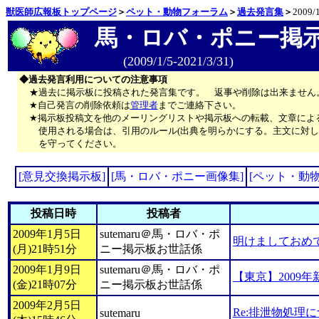
獣医師広報板トップページ
＞
ペット・動物フォーラム
＞
過去発言集
＞
2009/1
馬・ロバ・ポニー掲
(2009/1/5-2021/3/31)
◆過去発言利用についての注意事項
★過去に掲示板に投稿された発言集です。 返事や削除は出来ません
★自己発言の削除依頼は
管理者
までご連絡下さい。
★掲示板投稿文を他のメーリングリストや掲示板への転載、文章によ
使用される場合は、引用のルール(出典を明らかにする。主文に対し
を守ってください。
[意見交換掲示板]
[馬・ロバ・ポニー画像集]
[ペット・動
投稿日時
投稿者
2009年1月5日
sutemaru＠馬・ロバ・ポ
明けましておめ
(月)21時51分
ニー掲示板お世話係
2009年1月9日
sutemaru＠馬・ロバ・ポ
【東京】2009
(金)21時07分
ニー掲示板お世話係
2009年2月5日
Re:排泄物処理
sutemaru