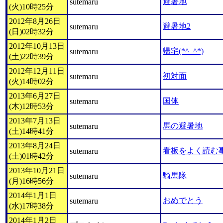
避暑地
sutemaru
(火)10時25分
2012年8月26日
避暑地2
sutemaru
(日)02時32分
2012年10月13日
帰宅(*^_^*)
sutemaru
(土)22時39分
2012年12月11日
初対面
sutemaru
(火)14時02分
2013年6月27日
国体
sutemaru
(木)12時53分
2013年7月13日
馬の避暑地
sutemaru
(土)14時41分
2013年8月24日
看板をよく読む
sutemaru
(土)01時42分
2013年10月21日
騎馬隊
sutemaru
(月)16時56分
2014年1月1日
おめでとう
sutemaru
(水)17時38分
2014年1月2日