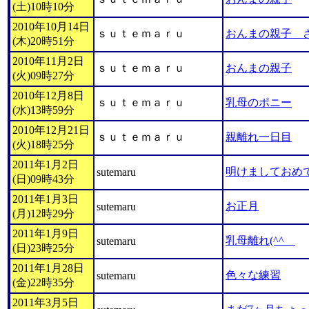
(土)10時10分
2010年10月14日
ｓｕｔｅｍａｒｕ
おんまの親子 さ
(木)20時51分
2010年11月2日
ｓｕｔｅｍａｒｕ
おんまの親子
(火)09時27分
2010年12月8日
ｓｕｔｅｍａｒｕ
乳母のポニー
(水)13時59分
2010年12月21日
ｓｕｔｅｍａｒｕ
親離れ一日目
(火)18時25分
2011年1月2日
明けましておめで
sutemaru
(日)09時43分
2011年1月3日
お正月
sutemaru
(月)12時29分
2011年1月9日
乳母離れ(^^ゞ
sutemaru
(日)23時25分
2011年1月28日
色々な練習
sutemaru
(金)22時35分
2011年3月5日