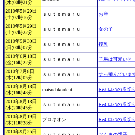
(水)00時21分
2010年5月29日
ｓｕｔｅｍａｒｕ
お産
(土)07時16分
2010年5月29日
ｓｕｔｅｍａｒｕ
女の子
(土)07時22分
2010年5月30日
ｓｕｔｅｍａｒｕ
授乳
(日)00時07分
2010年6月18日
ｓｕｔｅｍａｒｕ
子馬は可愛い(^_-
(金)16時22分
2010年7月8日
ｓｕｔｅｍａｒｕ
すっ飛んでいま
(木)12時05分
2010年8月18日
Re3:ロバの爪
matsudakouichi
(水)16時48分
2010年8月18日
ｓｕｔｅｍａｒｕ
Re4:ロバの爪
(水)20時45分
2010年8月19日
プロキオン
Re4:ロバの爪
(木)11時38分
2010年9月25日
ｓｕｔｅｍａｒｕ
おんまの親子