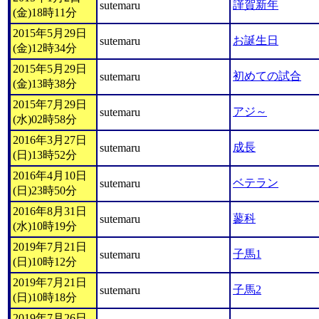
謹賀新年
sutemaru
(金)18時11分
2015年5月29日
お誕生日
sutemaru
(金)12時34分
2015年5月29日
初めての試合
sutemaru
(金)13時38分
2015年7月29日
アジ～
sutemaru
(水)02時58分
2016年3月27日
成長
sutemaru
(日)13時52分
2016年4月10日
ベテラン
sutemaru
(日)23時50分
2016年8月31日
蓼科
sutemaru
(水)10時19分
2019年7月21日
子馬1
sutemaru
(日)10時12分
2019年7月21日
子馬2
sutemaru
(日)10時18分
2019年7月26日