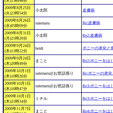
(木)15時46分
2009年8月25日
小太郎
皮膚病
(火)23時54分
2009年8月26日
Re:皮膚病
sutemaru
(水)05時09分
2009年8月31日
小太郎
Re2:皮膚病
(月)21時20分
2009年9月24日
ポニーの老化と
heidi
(木)11時22分
2009年9月24日
まこと
Re2:ポニーを
(木)20時49分
2009年10月1日
sutemaru@お世話係り
Re:ポニーの老
(木)10時26分
2009年10月1日
sutemaru@お世話係り
Re3:ポニーを
(木)10時47分
2009年10月1日
ミチル
Re3:ポニーを
(木)21時34分
2009年11月7日
まこと
Re4:ポニーを