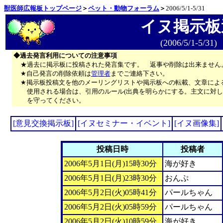
獣医師広報板トップページ
＞
ペット・動物フォーラム
＞
2006/5/1-5/31
イヌ掲示板
(2006/5/1-5/31)
◆過去発言利用についての注意事項
★過去に掲示板に投稿された発言集です。 返事や削除は出来ません
★自己発言の削除依頼は
管理者
までご連絡下さい。
★掲示板投稿文を他のメーリングリストや掲示板への転載、文章によ
使用される場合は、引用のルール(出典を明らかにする。主文に対し
を守ってください。
[意見交換掲示板]
[イヌセミナー・イベント]
[イヌ画像集]
投稿日時
投稿者
2006年5月1日(月)15時30分
海が好き
2006年5月1日(月)23時30分
おんぷ
2006年5月2日(火)05時41分
パールちゃん
2006年5月2日(火)05時59分
パールちゃん
2006年5月2日(火)10時59分
海が好き