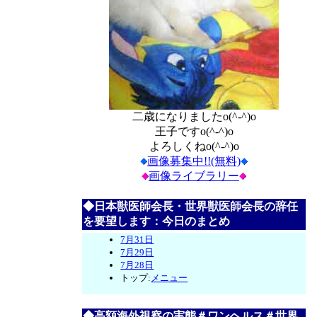
二歳になりましたo(^-^)o
王子ですo(^-^)o
よろしくねo(^-^)o
画像募集中!!(無料)
画像ライブラリー
◆日本獣医師会長・世界獣医師会長の辞任
を要望します：今日のまとめ
7月31日
7月29日
7月28日
トップ:
メニュー
◆高額海外視察の実態＃ワンヘルス＃世界