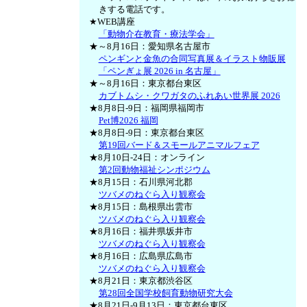
きする電話です。
★WEB講座
「動物介在教育・療法学会」
★～8月16日：愛知県名古屋市
ペンギンと金魚の合同写真展＆イラスト物販展
「ペンぎょ展 2026 in 名古屋」
★～8月16日：東京都台東区
カブトムシ・クワガタのふれあい世界展 2026
★8月8日-9日：福岡県福岡市
Pet博2026 福岡
★8月8日-9日：東京都台東区
第19回バード＆スモールアニマルフェア
★8月10日-24日：オンライン
第2回動物福祉シンポジウム
★8月15日：石川県河北郡
ツバメのねぐら入り観察会
★8月15日：島根県出雲市
ツバメのねぐら入り観察会
★8月16日：福井県坂井市
ツバメのねぐら入り観察会
★8月16日：広島県広島市
ツバメのねぐら入り観察会
★8月21日：東京都渋谷区
第28回全国学校飼育動物研究大会
★8月21日-9月13日：東京都台東区