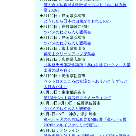
猫の合同写真展＆物販展イベント「ねこ休み展
夏 2026」
★8月22日：静岡県浜松市
どうしたら日本の自然がまもれるのか
★8月22日：長野県軽井沢町
ツバメのねぐら入り観察会
★8月22日：静岡県浜松市
ツバメのねぐら入り観察会
★8月23日：富山県富山市
呉羽山クリーンアップ探鳥会
★8月23日：広島県広島市
井塚務氏出版記念講演「奥山を捨てたクマ～大量
出没の謎を解く」
★8月30日：埼玉県朝霞市
ペットロスこころの交流会～ありがとう ずっと
大好きだよ～
★8月30日：東京都調布市
第13回ペットロス自助会ミーティング
★8月30日,9月13日：佐賀県佐賀市
ツバメのねぐら入り観察会
★9月2日-15日：神奈川県川崎市
鼻ぺちゃ犬の合同写真展＆物販展「鼻ぺちゃ展
2026inマルイファミリー溝口」
★9月6日：オンライン
動物虐待と対人暴力の連動性～人の福祉と動物の