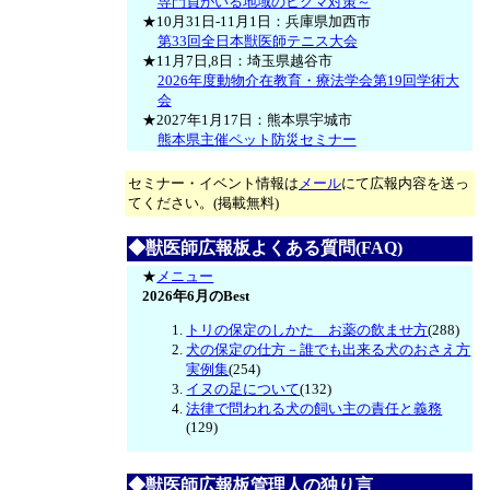
専門員がいる地域のヒグマ対策～
★10月31日-11月1日：兵庫県加西市
第33回全日本獣医師テニス大会
★11月7日,8日：埼玉県越谷市
2026年度動物介在教育・療法学会第19回学術大
会
★2027年1月17日：熊本県宇城市
熊本県主催ペット防災セミナー
セミナー・イベント情報は
メール
にて広報内容を送っ
てください。(掲載無料)
◆獣医師広報板よくある質問(FAQ)
★
メニュー
2026年6月のBest
トリの保定のしかた お薬の飲ませ方
(288)
犬の保定の仕方－誰でも出来る犬のおさえ方
実例集
(254)
イヌの足について
(132)
法律で問われる犬の飼い主の責任と義務
(129)
◆獣医師広報板管理人の独り言