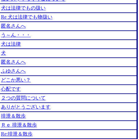
犬は法律でもの扱い
Re 犬は法律でも物扱い
匿名さんへ
う～ん・・・
犬は法律
犬
匿名さんへ
ふゆさんへ
どこか悪い？
心配です
２つの質問について
ありがとうございます
排泄＆散歩
Ｒｅ 排泄＆散歩
Re:排泄＆散歩