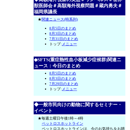
獣医師会＃高額海外視察問題＃蔵内勇夫＃
福岡県議長
★
関連ニュース(時系列)
8月5日のまとめ
8月3日のまとめ
7月31日のまとめ
トップ:
メニュー
◆SFTS(重症熱性血小板減少症候群)関連ニ
ュース：今日のまとめ
8月5日のまとめ
8月3日のまとめ
7月29日のまとめ
トップ:
メニュー
◆一般市民向けの動物に関するセミナー・
イベント
★毎週土曜日午後1時～4時
ペットロスホットライン
ペットロスホットラインは、今のお気持ちをお聴