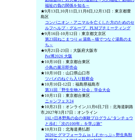
福祉の負の関係を知る～
★9月13日,10月11日,11月8日,12月13日：東京都豊
島区
コンパニオン・アニマルを亡くした方のためのセ
ルフヘルプ・グループ、PLMプチミーティング
★9月16日-10月12日：東京都文京区
第23回ねこまつり at 湯島～猫でつなぐ湯島のま
ち～
★9月21日-23日：大阪府大阪市
Pet博2026 大阪
★10月10日：東京都台東区
小鳥の展示即売会
★10月10日：山口県山口市
ツバメのねぐら入り観察会
★10月10日-12日：福島県福島市
第31回「野生生物と社会」学会大会
★10月11日：東京都台東区
ニャンフェス24
★10月21日：オンライン,11月6日,7日：北海道釧路
市,2027年3月17日：オンライン
JAL×日本野鳥の会の体験プログラム“タンチョウ
と歩む「次の100年」を学ぶ旅”
★10月31日：北海道勇払郡
2026ヒグマフォーラム in しむかっぷ～野生鳥獣