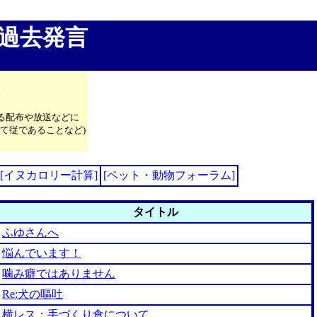
過去発言
。
る配布や放送などに
て従であることなど)
[イヌカロリー計算]
[ペット・動物フォーラム]
タイトル
ふゆさんへ
悩んでいます！
噛み癖ではありません
Re:犬の嘔吐
横レス；手づくり食について