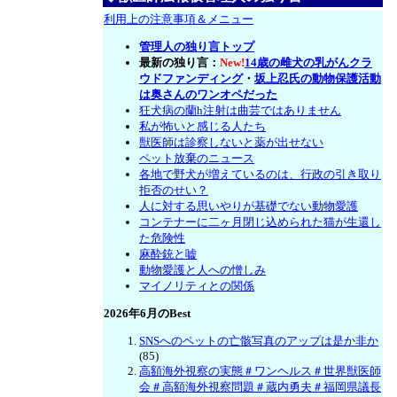
利用上の注意事項＆メニュー
管理人の独り言トップ
最新の独り言：
New!
14歳の雌犬の乳がんクラ
ウドファンディング
・
坂上忍氏の動物保護活動
は奥さんのワンオペだった
狂犬病の蘭h注射は曲芸ではありません
私が怖いと感じる人たち
獣医師は診察しないと薬が出せない
ペット放棄のニュース
各地で野犬が増えているのは、行政の引き取り
拒否のせい？
人に対する思いやりが基礎でない動物愛護
コンテナーに二ヶ月閉じ込められた猫が生還し
た危険性
麻酔銃と嘘
動物愛護と人への憎しみ
マイノリティとの関係
2026年6月のBest
SNSへのペットの亡骸写真のアップは是か非か
(85)
高額海外視察の実態＃ワンヘルス＃世界獣医師
会＃高額海外視察問題＃蔵内勇夫＃福岡県議長