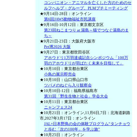
コンパニオン・アニマルを亡くした方のためのセ
ルフヘルプ・グループ、PLMプチミーティング
★9月14日-28日：オンライン
第6回JAWS動物福祉市民講座
★9月16日-10月12日：東京都文京区
第23回ねこまつり at 湯島～猫でつなぐ湯島のま
ち～
★9月21日-23日：大阪府大阪市
Pet博2026 大阪
★9月27日：東京都世田谷区
アホウドリ1万羽達成記念シンポジウム「100万
羽のアホウドリが羽ばたく未来を目指して」
★10月10日：東京都台東区
小鳥の展示即売会
★10月10日：山口県山口市
ツバメのねぐら入り観察会
★10月10日-12日：福島県福島市
第31回「野生生物と社会」学会大会
★10月11日：東京都台東区
ニャンフェス24
★10月21日：オンライン,11月6日,7日：北海道釧路
市,2027年3月17日：オンライン
JAL×日本野鳥の会の体験プログラム“タンチョウ
と歩む「次の100年」を学ぶ旅”
★10月25日：オンライン