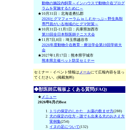
動物の施設内飼育～インハウスで動物介在プログ
ラムを実施するために～
★10月31日：北海道勇払郡
2026ヒグマフォーラム in しむかっぷ～野生鳥獣
専門員がいる地域のヒグマ対策～
★10月31日-11月1日：兵庫県加西市
第33回全日本獣医師テニス大会
★11月7日,8日：埼玉県越谷市
2026年度動物介在教育・療法学会第19回学術大
会
★2027年1月17日：熊本県宇城市
熊本県主催ペット防災セミナー
セミナー・イベント情報は
メール
にて広報内容を送っ
てください。(掲載無料)
◆獣医師広報板よくある質問(FAQ)
★
メニュー
2026年6月のBest
トリの保定のしかた お薬の飲ませ方
(288)
犬の保定の仕方－誰でも出来る犬のおさえ方
実例集
(254)
イヌの足について
(132)