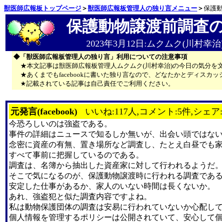
獣医師広報板トップページ
＞
獣医師広報板管理人の独り言メニュー
＞
保護
保護動物譲渡前調査
2023年3月12日:ムクムク(川村幸治
◆「獣医師広報板管理人の独り言」利用についての注意事項
★本文記事は獣医師広報板管理人ムクムク(川村幸治)の今日の気分を
★あくまでもfacebookに書いた独り言なので、どなたかとディス
★記載されている記事は自己責任でご利用ください。
元発言(facebook)
いいね:117人,コメント:5件,シェア
今恐ろしいのは強盗である。
事件の詳細はニュースで知るしか無いが、出会い頭ではな
念密に資産の有無、置き場所など調査し、たとえ白昼でも
すべて事前に把握しているのである。
調査は、名簿から抽出した資産家に対して行われるようだ
そこで気になるのが、保護動物譲渡時に行われる調査であ
安定した仕事があるか、家人のいない時間は長くないか。
あれ、強盗犯と似た調査内容ですよね。
私は動物保護団体の調査は安易に行われていないか心配し
個人情報を管理するポリシーは公開されていて、安心して