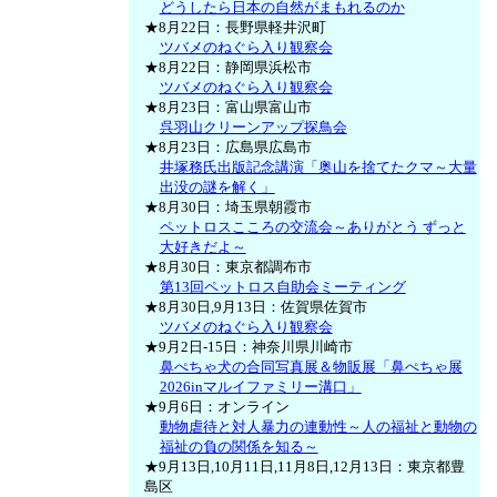
どうしたら日本の自然がまもれるのか
★8月22日：長野県軽井沢町
ツバメのねぐら入り観察会
★8月22日：静岡県浜松市
ツバメのねぐら入り観察会
★8月23日：富山県富山市
呉羽山クリーンアップ探鳥会
★8月23日：広島県広島市
井塚務氏出版記念講演「奥山を捨てたクマ～大量
出没の謎を解く」
★8月30日：埼玉県朝霞市
ペットロスこころの交流会～ありがとう ずっと
大好きだよ～
★8月30日：東京都調布市
第13回ペットロス自助会ミーティング
★8月30日,9月13日：佐賀県佐賀市
ツバメのねぐら入り観察会
★9月2日-15日：神奈川県川崎市
鼻ぺちゃ犬の合同写真展＆物販展「鼻ぺちゃ展
2026inマルイファミリー溝口」
★9月6日：オンライン
動物虐待と対人暴力の連動性～人の福祉と動物の
福祉の負の関係を知る～
★9月13日,10月11日,11月8日,12月13日：東京都豊
島区