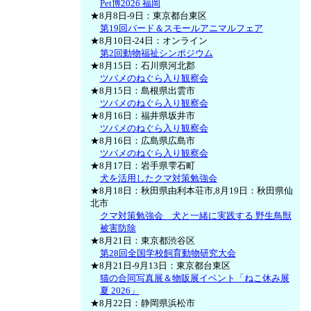
Pet博2026 福岡
★8月8日-9日：東京都台東区
第19回バード＆スモールアニマルフェア
★8月10日-24日：オンライン
第2回動物福祉シンポジウム
★8月15日：石川県河北郡
ツバメのねぐら入り観察会
★8月15日：島根県出雲市
ツバメのねぐら入り観察会
★8月16日：福井県坂井市
ツバメのねぐら入り観察会
★8月16日：広島県広島市
ツバメのねぐら入り観察会
★8月17日：岩手県雫石町
犬を活用したクマ対策勉強会
★8月18日：秋田県由利本荘市,8月19日：秋田県仙
北市
クマ対策勉強会 犬と一緒に実践する 野生鳥獣
被害防除
★8月21日：東京都渋谷区
第28回全国学校飼育動物研究大会
★8月21日-9月13日：東京都台東区
猫の合同写真展＆物販展イベント「ねこ休み展
夏 2026」
★8月22日：静岡県浜松市