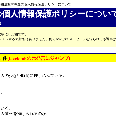
動物譲渡前調査の個人情報保護ポリシーについて
の個人情報保護ポリシーについ
)
文字にした物です。
カッションする気持ちはありません。何らかの形でメッセージを送られても返事
:3件
(facebookの元発言にジャンプ)
い。
家人の少ない時間に押し込んでいる。
。
る。
ている。
個人情報を預けられるのか。