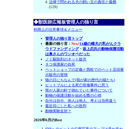
法律で問われる犬の飼い主の責任と義務
(129)
◆獣医師広報板管理人の独り言
利用上の注意事項＆メニュー
管理人の独り言トップ
最新の独り言：
New!
14歳の雌犬の乳がんクラ
ウドファンディング
・
坂上忍氏の動物保護活動
は奥さんのワンオペだった
ノミ駆除剤のネット販売
ネコ保護家の自死
ペットショップの定義と西欧でのペット店頭展
示販売の実情
猫の日にちなんで(我が家の歴代の猫たち)
ピットブルによる死亡咬傷事件に思う
熊が人家の軒で倒れていた事件について
動物の保護活動を始める際の心得
自分は自分、他人は他人、考えは当然違う
最近目にした私への批判
動物実験反対？
2026年6月のBest
SNSへのペットの亡骸写真のアップは是か非か