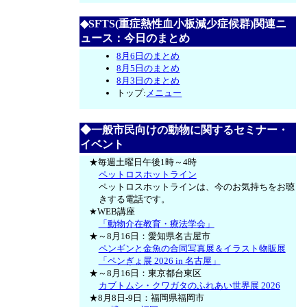
◆SFTS(重症熱性血小板減少症候群)関連ニ
ュース：今日のまとめ
8月6日のまとめ
8月5日のまとめ
8月3日のまとめ
トップ:
メニュー
◆一般市民向けの動物に関するセミナー・
イベント
★毎週土曜日午後1時～4時
ペットロスホットライン
ペットロスホットラインは、今のお気持ちをお聴
きする電話です。
★WEB講座
「動物介在教育・療法学会」
★～8月16日：愛知県名古屋市
ペンギンと金魚の合同写真展＆イラスト物販展
「ペンぎょ展 2026 in 名古屋」
★～8月16日：東京都台東区
カブトムシ・クワガタのふれあい世界展 2026
★8月8日-9日：福岡県福岡市