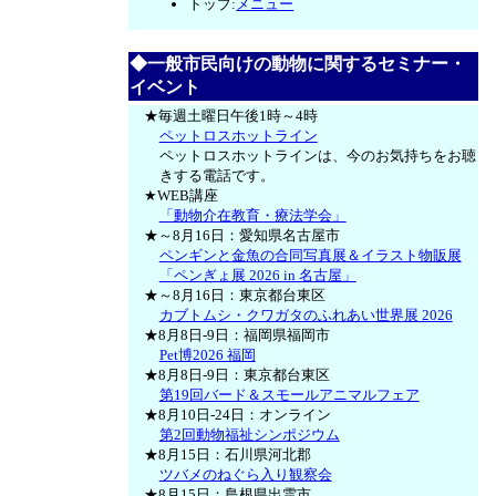
トップ:
メニュー
◆一般市民向けの動物に関するセミナー・
イベント
★毎週土曜日午後1時～4時
ペットロスホットライン
ペットロスホットラインは、今のお気持ちをお聴
きする電話です。
★WEB講座
「動物介在教育・療法学会」
★～8月16日：愛知県名古屋市
ペンギンと金魚の合同写真展＆イラスト物販展
「ペンぎょ展 2026 in 名古屋」
★～8月16日：東京都台東区
カブトムシ・クワガタのふれあい世界展 2026
★8月8日-9日：福岡県福岡市
Pet博2026 福岡
★8月8日-9日：東京都台東区
第19回バード＆スモールアニマルフェア
★8月10日-24日：オンライン
第2回動物福祉シンポジウム
★8月15日：石川県河北郡
ツバメのねぐら入り観察会
★8月15日：島根県出雲市