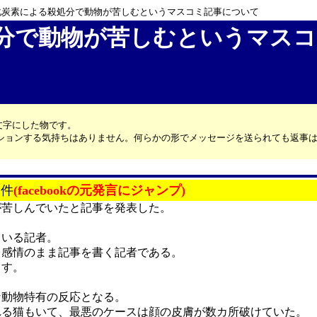
化炭素による殺処分で動物が苦しむというマスコミ記事について
分で動物が苦しむというマスコ
文字にした物です。
カッションする気持ちはありません。何らかの形でメッセージを送られても返事
2件
(facebookの元発言にジャンプ)
が苦しんでいたと記事を発表した。
ている記者。
、感情のまま記事を書く記者である。
ます。
。
な動物特有の反応となる。
れる猫もいて、最悪のケースは顔の皮膚が数カ所破けていた。