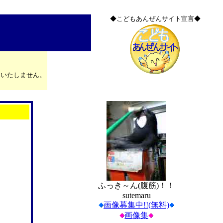
◆こどもあんぜんサイト宣言◆
はいたしません。
ふっき～ん(腹筋)！！
sutemaru
画像募集中!!(無料)
画像集