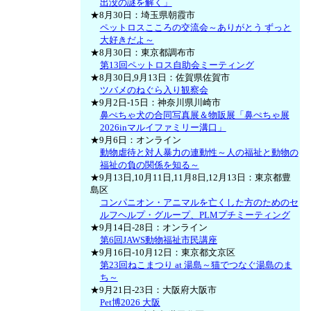
出没の謎を解く」
★8月30日：埼玉県朝霞市
ペットロスこころの交流会～ありがとう ずっと
大好きだよ～
★8月30日：東京都調布市
第13回ペットロス自助会ミーティング
★8月30日,9月13日：佐賀県佐賀市
ツバメのねぐら入り観察会
★9月2日-15日：神奈川県川崎市
鼻ぺちゃ犬の合同写真展＆物販展「鼻ぺちゃ展
2026inマルイファミリー溝口」
★9月6日：オンライン
動物虐待と対人暴力の連動性～人の福祉と動物の
福祉の負の関係を知る～
★9月13日,10月11日,11月8日,12月13日：東京都豊
島区
コンパニオン・アニマルを亡くした方のためのセ
ルフヘルプ・グループ、PLMプチミーティング
★9月14日-28日：オンライン
第6回JAWS動物福祉市民講座
★9月16日-10月12日：東京都文京区
第23回ねこまつり at 湯島～猫でつなぐ湯島のま
ち～
★9月21日-23日：大阪府大阪市
Pet博2026 大阪