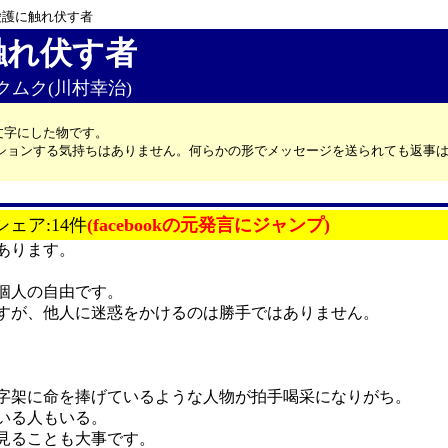
愛護に触れ伏す者
触れ伏す者
ムクムク(川村幸治)
文字にした物です。
カッションする気持ちはありません。何らかの形でメッセージを送られても返事
シェア:14件
(facebookの元発言にジャンプ)
あります。
個人の自由です。
すが、他人に迷惑をかけるのは勝手ではありません。
字架に命を捧げているような人物が拍手喝采になりがち。
いる人もいる。
見ることも大事です。