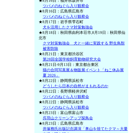
★8月16日：福井県坂井市
ツバメのねぐら入り観察会
★8月16日：広島県広島市
ツバメのねぐら入り観察会
★8月17日：岩手県雫石町
犬を活用したクマ対策勉強会
★8月18日：秋田県由利本荘市,8月19日：秋田県仙
北市
クマ対策勉強会 犬と一緒に実践する 野生鳥獣
被害防除
★8月21日：東京都渋谷区
第28回全国学校飼育動物研究大会
★8月21日-9月13日：東京都台東区
猫の合同写真展＆物販展イベント「ねこ休み展
夏 2026」
★8月22日：静岡県浜松市
どうしたら日本の自然がまもれるのか
★8月22日：長野県軽井沢町
ツバメのねぐら入り観察会
★8月22日：静岡県浜松市
ツバメのねぐら入り観察会
★8月23日：富山県富山市
呉羽山クリーンアップ探鳥会
★8月23日：広島県広島市
井塚務氏出版記念講演「奥山を捨てたクマ～大量