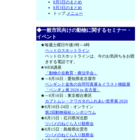
8月5日のまとめ
8月3日のまとめ
トップ:
メニュー
◆一般市民向けの動物に関するセミナー・
イベント
★毎週土曜日午後1時～4時
ペットロスホットライン
ペットロスホットラインは、今のお気持ちをお聴
きする電話です。
★WEB講座
「動物介在教育・療法学会」
★～8月16日：愛知県名古屋市
ペンギンと金魚の合同写真展＆イラスト物販展
「ペンぎょ展 2026 in 名古屋」
★～8月16日：東京都台東区
カブトムシ・クワガタのふれあい世界展 2026
★8月10日-24日：オンライン
第2回動物福祉シンポジウム
★8月15日：石川県河北郡
ツバメのねぐら入り観察会
★8月15日：島根県出雲市
ツバメのねぐら入り観察会