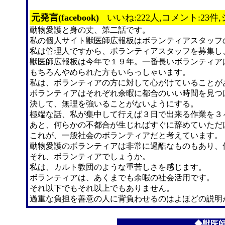
元発言(facebook)
いいね:222人,コメント:23件,
動物愛護と身の丈、第二話です。
私の個人サイト獣医師広報板はボランティアスタッフ
私は管理人ですから、ボランティアスタッフを募集し
獣医師広報板は今年で１９年。一番長いボランティア
もちろんやめられた方もいらっしゃいます。
私は、ボランティアの方に対して心がけていることが
ボランティアはそれぞれ余暇に都合のいい時間を見つ
決して、無理を強いることがないようにする。
極端な話、私が集中して行えば３日で出来る作業を３
あと、何らかの不都合が生じればすぐに辞めていただ
これが、一般社会のボランティアだと考えています。
動物愛護のボランティアは非常に過酷なものもあり、
それ、ボランティアでしょうか。
私は、カルト教団のような重苦しさを感じます。
ボランティアは、あくまでも余暇の社会活用です。
それ以下でもそれ以上でもありません。
過重な負担を善意の人に背負わせるのはよほどの説明
◆獣医