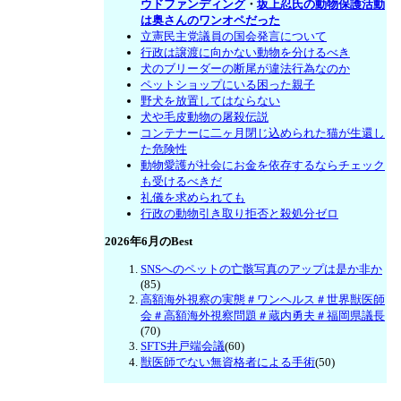
ウドファンディング
・
坂上忍氏の動物保護活動
は奥さんのワンオペだった
立憲民主党議員の国会発言について
行政は譲渡に向かない動物を分けるべき
犬のブリーダーの断尾が違法行為なのか
ペットショップにいる困った親子
野犬を放置してはならない
犬や毛皮動物の屠殺伝説
コンテナーに二ヶ月閉じ込められた猫が生還し
た危険性
動物愛護が社会にお金を依存するならチェック
も受けるべきだ
礼儀を求められても
行政の動物引き取り拒否と殺処分ゼロ
2026年6月のBest
SNSへのペットの亡骸写真のアップは是か非か
(85)
高額海外視察の実態＃ワンヘルス＃世界獣医師
会＃高額海外視察問題＃蔵内勇夫＃福岡県議長
(70)
SFTS井戸端会議
(60)
獣医師でない無資格者による手術
(50)