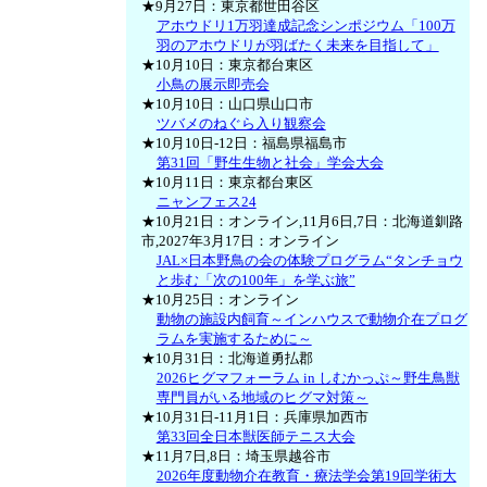
★9月27日：東京都世田谷区
アホウドリ1万羽達成記念シンポジウム「100万
羽のアホウドリが羽ばたく未来を目指して」
★10月10日：東京都台東区
小鳥の展示即売会
★10月10日：山口県山口市
ツバメのねぐら入り観察会
★10月10日-12日：福島県福島市
第31回「野生生物と社会」学会大会
★10月11日：東京都台東区
ニャンフェス24
★10月21日：オンライン,11月6日,7日：北海道釧路
市,2027年3月17日：オンライン
JAL×日本野鳥の会の体験プログラム“タンチョウ
と歩む「次の100年」を学ぶ旅”
★10月25日：オンライン
動物の施設内飼育～インハウスで動物介在プログ
ラムを実施するために～
★10月31日：北海道勇払郡
2026ヒグマフォーラム in しむかっぷ～野生鳥獣
専門員がいる地域のヒグマ対策～
★10月31日-11月1日：兵庫県加西市
第33回全日本獣医師テニス大会
★11月7日,8日：埼玉県越谷市
2026年度動物介在教育・療法学会第19回学術大