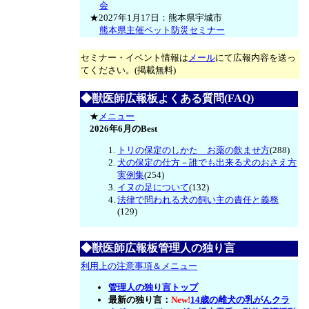
会
★2027年1月17日：熊本県宇城市
熊本県主催ペット防災セミナー
セミナー・イベント情報は
メール
にて広報内容を送っ
てください。(掲載無料)
◆獣医師広報板よくある質問(FAQ)
★
メニュー
2026年6月のBest
トリの保定のしかた お薬の飲ませ方
(288)
犬の保定の仕方－誰でも出来る犬のおさえ方
実例集
(254)
イヌの足について
(132)
法律で問われる犬の飼い主の責任と義務
(129)
◆獣医師広報板管理人の独り言
利用上の注意事項＆メニュー
管理人の独り言トップ
最新の独り言：
New!
14歳の雌犬の乳がんクラ