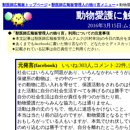
獣医師広報板トップページ
＞
獣医師広報板管理人の独り言メニュー
＞
動物
動物愛護に
2016年3月15日:
◆「獣医師広報板管理人の独り言」利用についての注意事項
★本文記事は獣医師広報板管理人ムクムク(川村幸治)の今日の気分を
★あくまでもfacebookに書いた独り言なので、どなたかとディス
★記載されている記事は自己責任でご利用ください。
元発言(facebook)
いいね:303人,コメント:22件,
社会にはいろんな問題があり、いろんなかわいそうが
保健所の動物は、その中の一つです。
その動物に思い入れを寄せて、保護活動をされるのは
また活動に自分の社会生活すべてを捧げるのは勝手で
自分の社会生活は自分が責任を持つのが当たり前。
動物愛護だからみんな協力しろは通りません。
活動は身の丈のうちで、他人に迷惑をかけないこと。
本当は当たり前の話なのですが、動物愛護となると十
おもしろがっている人もいますが、本気でひれ伏して
のめり込むのは勝手ですが、自分を離れたところから