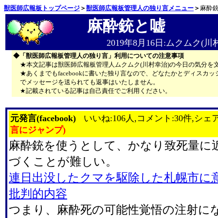
獣医師広報板トップページ
＞
獣医師広報板管理人の独り言メニュー
＞
麻酔
麻酔銃と嘘
2019年8月16日:ムクムク(川
◆「獣医師広報板管理人の独り言」利用についての注意事項
★本文記事は獣医師広報板管理人ムクムク(川村幸治)の今日の気分を
★あくまでもfacebookに書いた独り言なので、どなたかとディス
でメッセージを送られても返事はいたしません。
★記載されている記事は自己責任でご利用ください。
元発言(facebook)
いいね:106人,コメント:30件,シェア
言にジャンプ)
麻酔銃を使うとして、かなり致死量に
づくことが難しい。
連日出没したクマを駆除した札幌市に意
批判的内容
つまり、麻酔死の可能性覚悟の注射に