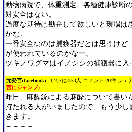
動物病院で、体重測定、各種健康診断
対安全はない。
過度な期待は勘弁して欲しいと現場は
かな。
一番安全なのは捕獲器だとは思うけど
が使われているのかなー。
ツキノワグマはイノシシの捕獲器に入
元発言(facebook)
いいね:353人,コメント:20件,シェア
言にジャンプ)
昨日、麻酔銃による麻酔について書い
持たれる人がいましたので、もう少し
きます。
－－－－