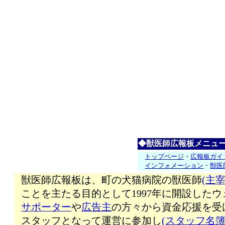
◆獣医師広報板メニュ
トップページ
・
広報板ガイ
インフォメーション
・
獣医
獣医師広報板は、町の犬猫病院の獣医師
(主宰
ことを主たる目的として1997年に開設した
サポーター
や
広告主
の方々から資金応援を受
スタッフとなって運営に参加し
(スタッフ名簿