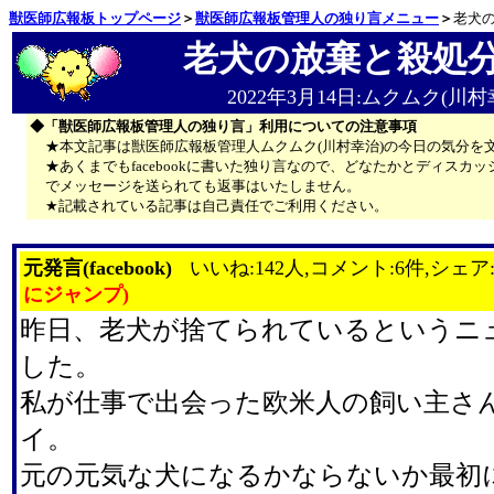
獣医師広報板トップページ
＞
獣医師広報板管理人の独り言メニュー
＞
老犬
老犬の放棄と殺処
2022年3月14日:ムクムク(川村
◆「獣医師広報板管理人の独り言」利用についての注意事項
★本文記事は獣医師広報板管理人ムクムク(川村幸治)の今日の気分を
★あくまでもfacebookに書いた独り言なので、どなたかとディス
でメッセージを送られても返事はいたしません。
★記載されている記事は自己責任でご利用ください。
元発言(facebook)
いいね:142人,コメント:6件,シェア
にジャンプ)
昨日、老犬が捨てられているというニ
した。
私が仕事で出会った欧米人の飼い主さ
イ。
元の元気な犬になるかならないか最初