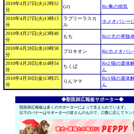
2010年4月27日(火)12時52
Re:亀の病気
GO
分
2010年4月27日(火)13時13
ラブリーラスカ
ホメオパシー
分
ル
2010年4月27日(火)23時48
もち
Re2:犬の脊
分
2010年4月28日(水)10時58
プロキオン
Re:ホメオパ
分
2010年4月28日(水)14時54
Re2:猫の遺
ちくば
分
ん
2010年4月30日(金)13時25
Re3:猫の遺
りんママ
分
ん
◆獣医師広報板サポーター◆
獣医師広報板は多くのサポーターによって支えられています。
以下のバナーはサポーターの皆さんのもので、口数に応じてラン