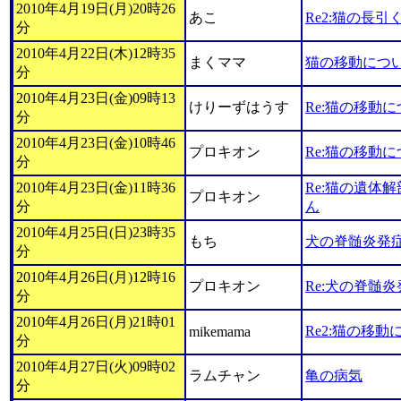
2010年4月19日(月)20時26
あこ
Re2:猫の長引
分
2010年4月22日(木)12時35
まくママ
猫の移動につ
分
2010年4月23日(金)09時13
けりーずはうす
Re:猫の移動
分
2010年4月23日(金)10時46
プロキオン
Re:猫の移動
分
2010年4月23日(金)11時36
Re:猫の遺体
プロキオン
分
ん
2010年4月25日(日)23時35
もち
犬の脊髄炎発
分
2010年4月26日(月)12時16
プロキオン
Re:犬の脊髄
分
2010年4月26日(月)21時01
Re2:猫の移動
mikemama
分
2010年4月27日(火)09時02
ラムチャン
亀の病気
分