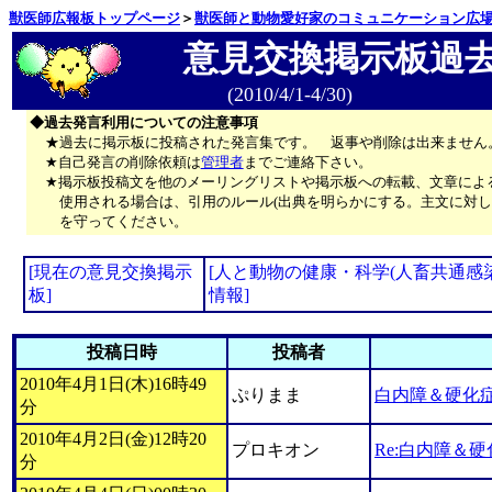
獣医師広報板トップページ
＞
獣医師と動物愛好家のコミュニケーション広
意見交換掲示板過
(2010/4/1-4/30)
◆過去発言利用についての注意事項
★過去に掲示板に投稿された発言集です。 返事や削除は出来ません
★自己発言の削除依頼は
管理者
までご連絡下さい。
★掲示板投稿文を他のメーリングリストや掲示板への転載、文章によ
使用される場合は、引用のルール(出典を明らかにする。主文に対し
を守ってください。
[現在の意見交換掲示
[人と動物の健康・科学(人畜共通感
板]
情報]
投稿日時
投稿者
2010年4月1日(木)16時49
ぷりまま
白内障＆硬化
分
2010年4月2日(金)12時20
プロキオン
Re:白内障＆
分