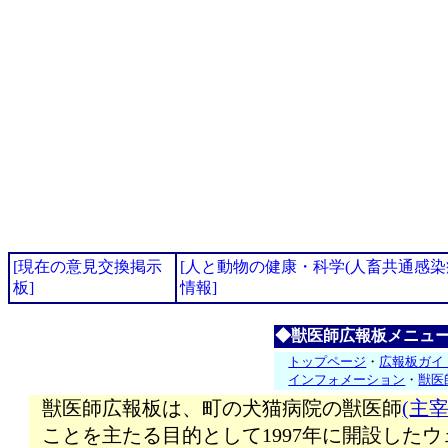
[現在の意見交換掲示
[人と動物の健康・科学(人畜共通感
板]
情報]
◆獣医師広報板メニュ
トップページ
・
広報板ガイ
インフォメーション
・
獣医
獣医師広報板は、町の犬猫病院の獣医師
(主宰
ことを主たる目的として1997年に開設した