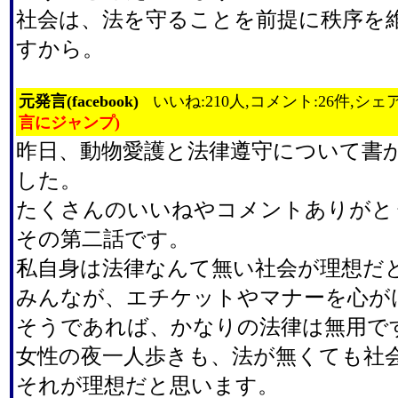
社会は、法を守ることを前提に秩序を
すから。
元発言(facebook)
いいね:210人,コメント:26件,シェア
言にジャンプ)
昨日、動物愛護と法律遵守について書
した。
たくさんのいいねやコメントありがと
その第二話です。
私自身は法律なんて無い社会が理想だ
みんなが、エチケットやマナーを心が
そうであれば、かなりの法律は無用で
女性の夜一人歩きも、法が無くても社
それが理想だと思います。