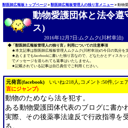
獣医師広報板トップページ
＞
獣医師広報板管理人の独り言メニュー
＞
動物愛
動物愛護団体と法令遵
ス)
2016年12月7日:ムクムク(川村幸治)
◆「獣医師広報板管理人の独り言」利用についての注意事項
★本文記事は獣医師広報板管理人ムクムク(川村幸治)の今日の気分を
★あくまでもfacebookに書いた独り言なので、どなたかとディス
でメッセージを送られても返事はいたしません。
★記載されている記事は自己責任でご利用ください。
元発言(facebook)
いいね:218人,コメント:50件,シェア
言にジャンプ)
動物のためなら法を犯す。
ある動物愛護団体代表のブログに書か
実際、その後薬事法違反で行政指導を
る。