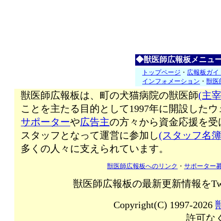
◆獣医師広報板メニュ
トップページ
・
広報板ガイ
インフォメーション
・
獣医
獣医師広報板は、町の犬猫病院の獣医師
(主宰
ことを主たる目的として1997年に開設した
サポーター
や
広告主
の方々から資金応援を受
スタッフとなって運営に参加し
(スタッフ名簿
多くの人々に支えられています。
獣医師広報板へのリンク
・
サポーター
獣医師広報板の最新更新情報をTw
Copyright(C) 1997-2026
許可な