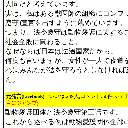
人間だと考えています。
実は、私はある獣医師の組織にコンプ
遵守)宣言を出すように薦めています。
つまり、法令遵守は動物愛護に関する
社会全般に関わること。
なぜならば日本は法治国家だから。
何度も言いますが、女性が一人で夜道
れはみんなが法を守ろうとしなければ
ん。
元発言(facebook)
いいね:289人,コメント:56件,シェア
言にジャンプ)
動物愛護団体と法令遵守第三話です。
これから述べる例は動物愛護団体全部