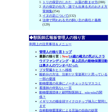
トリの保定のしかた お薬の飲ませ方
(288)
犬の保定の仕方－誰でも出来る犬のおさえ方
実例集
(254)
イヌの足について
(132)
法律で問われる犬の飼い主の責任と義務
(129)
◆獣医師広報板管理人の独り言
利用上の注意事項＆メニュー
管理人の独り言トップ
最新の独り言：
New!
14歳の雌犬の乳がんクラ
ウドファンディング
・
坂上忍氏の動物保護活動
は奥さんのワンオペだった
ブタ腎臓をヒトへ移植
殺処分の方法、注射だと安楽死だと思っている
一部の愛護
動物愛護の化身にノーチェックなマスコミ
看護師の何気ない一言
動物愛護団体と顧問獣医師は、win-winの関
係？
イギリスの猫全頭マイクロチップ挿入に賛同し
ます
自称動物愛護家による言論の自由の妨害