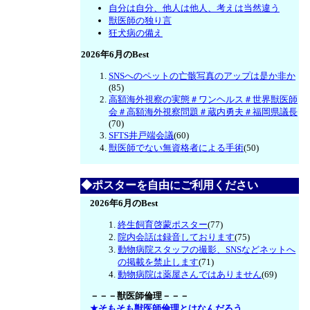
自分は自分、他人は他人、考えは当然違う
獣医師の独り言
狂犬病の備え
2026年6月のBest
SNSへのペットの亡骸写真のアップは是か非か
(85)
高額海外視察の実態＃ワンヘルス＃世界獣医師
会＃高額海外視察問題＃蔵内勇夫＃福岡県議長
(70)
SFTS井戸端会議
(60)
獣医師でない無資格者による手術
(50)
◆ポスターを自由にご利用ください
2026年6月のBest
終生飼育啓蒙ポスター
(77)
院内会話は録音しております
(75)
動物病院スタッフの撮影、SNSなどネットへ
の掲載を禁止します
(71)
動物病院は薬屋さんではありません
(69)
－－－獣医師倫理－－－
★そもそも獣医師倫理とはなんだろう