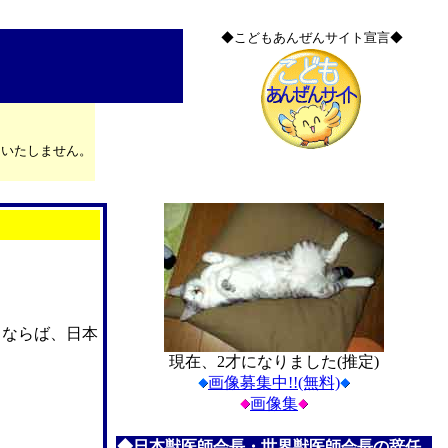
◆こどもあんぜんサイト宣言◆
はいたしません。
るならば、日本
現在、2才になりました(推定)
画像募集中!!(無料)
画像集
◆日本獣医師会長・世界獣医師会長の辞任