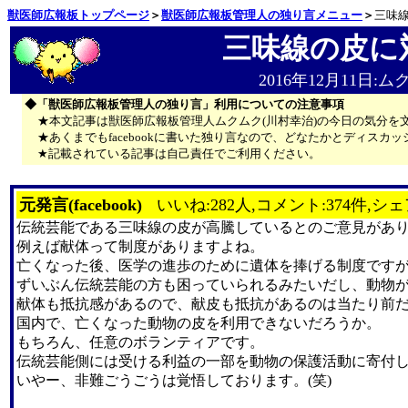
獣医師広報板トップページ
＞
獣医師広報板管理人の独り言メニュー
＞
三味
三味線の皮に
2016年12月11日:
◆「獣医師広報板管理人の独り言」利用についての注意事項
★本文記事は獣医師広報板管理人ムクムク(川村幸治)の今日の気分を
★あくまでもfacebookに書いた独り言なので、どなたかとディス
★記載されている記事は自己責任でご利用ください。
元発言(facebook)
いいね:282人,コメント:374件,シェ
伝統芸能である三味線の皮が高騰しているとのご意見があ
例えば献体って制度がありますよね。
亡くなった後、医学の進歩のために遺体を捧げる制度です
ずいぶん伝統芸能の方も困っていられるみたいだし、動物
献体も抵抗感があるので、献皮も抵抗があるのは当たり前
国内で、亡くなった動物の皮を利用できないだろうか。
もちろん、任意のボランティアです。
伝統芸能側には受ける利益の一部を動物の保護活動に寄付
いやー、非難ごうごうは覚悟しております。(笑)