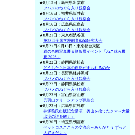
★8月15日：島根県出雲市
ツバメのねぐら入り観察会
★8月16日：福井県坂井市
ツバメのねぐら入り観察会
★8月16日：広島県広島市
ツバメのねぐら入り観察会
★8月21日：東京都渋谷区
第28回全国学校飼育動物研究大会
★8月21日-9月13日：東京都台東区
猫の合同写真展＆物販展イベント「ねこ休み展
夏 2026」
★8月22日：静岡県浜松市
どうしたら日本の自然がまもれるのか
★8月22日：長野県軽井沢町
ツバメのねぐら入り観察会
★8月22日：静岡県浜松市
ツバメのねぐら入り観察会
★8月23日：富山県富山市
呉羽山クリーンアップ探鳥会
★8月23日：広島県広島市
井塚務氏出版記念講演「奥山を捨てたクマ～大量
出没の謎を解く」
★8月30日：埼玉県朝霞市
ペットロスこころの交流会～ありがとう ずっと
大好きだよ～