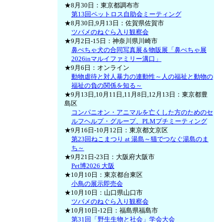
★8月30日：東京都調布市
第13回ペットロス自助会ミーティング
★8月30日,9月13日：佐賀県佐賀市
ツバメのねぐら入り観察会
★9月2日-15日：神奈川県川崎市
鼻ぺちゃ犬の合同写真展＆物販展「鼻ぺちゃ展
2026inマルイファミリー溝口」
★9月6日：オンライン
動物虐待と対人暴力の連動性～人の福祉と動物の
福祉の負の関係を知る～
★9月13日,10月11日,11月8日,12月13日：東京都豊
島区
コンパニオン・アニマルを亡くした方のためのセ
ルフヘルプ・グループ、PLMプチミーティング
★9月16日-10月12日：東京都文京区
第23回ねこまつり at 湯島～猫でつなぐ湯島のま
ち～
★9月21日-23日：大阪府大阪市
Pet博2026 大阪
★10月10日：東京都台東区
小鳥の展示即売会
★10月10日：山口県山口市
ツバメのねぐら入り観察会
★10月10日-12日：福島県福島市
第31回「野生生物と社会」学会大会