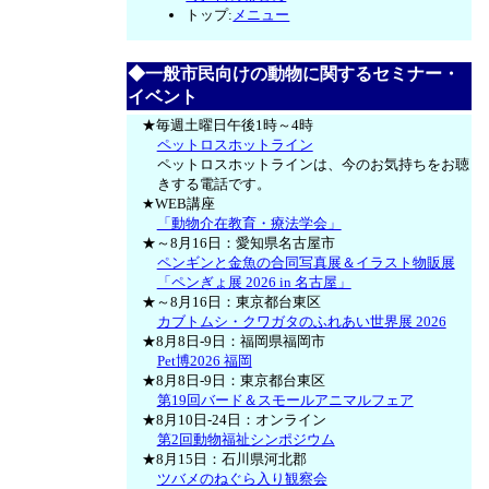
トップ:
メニュー
◆一般市民向けの動物に関するセミナー・
イベント
★毎週土曜日午後1時～4時
ペットロスホットライン
ペットロスホットラインは、今のお気持ちをお聴
きする電話です。
★WEB講座
「動物介在教育・療法学会」
★～8月16日：愛知県名古屋市
ペンギンと金魚の合同写真展＆イラスト物販展
「ペンぎょ展 2026 in 名古屋」
★～8月16日：東京都台東区
カブトムシ・クワガタのふれあい世界展 2026
★8月8日-9日：福岡県福岡市
Pet博2026 福岡
★8月8日-9日：東京都台東区
第19回バード＆スモールアニマルフェア
★8月10日-24日：オンライン
第2回動物福祉シンポジウム
★8月15日：石川県河北郡
ツバメのねぐら入り観察会