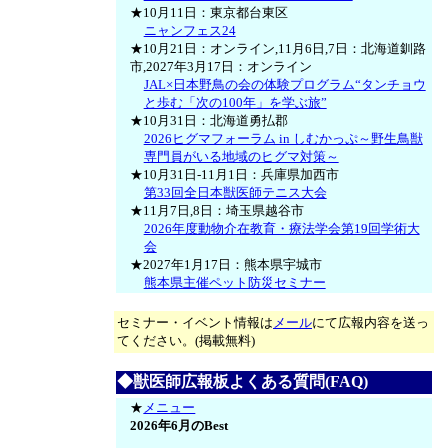
★10月11日：東京都台東区
ニャンフェス24
★10月21日：オンライン,11月6日,7日：北海道釧路
市,2027年3月17日：オンライン
JAL×日本野鳥の会の体験プログラム“タンチョウ
と歩む「次の100年」を学ぶ旅”
★10月31日：北海道勇払郡
2026ヒグマフォーラム in しむかっぷ～野生鳥獣
専門員がいる地域のヒグマ対策～
★10月31日-11月1日：兵庫県加西市
第33回全日本獣医師テニス大会
★11月7日,8日：埼玉県越谷市
2026年度動物介在教育・療法学会第19回学術大
会
★2027年1月17日：熊本県宇城市
熊本県主催ペット防災セミナー
セミナー・イベント情報は
メール
にて広報内容を送っ
てください。(掲載無料)
◆獣医師広報板よくある質問(FAQ)
★
メニュー
2026年6月のBest