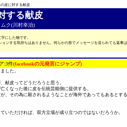
線の皮に対する献皮
対する献皮
ムクムク(川村幸治)
文字にした物です。
カッションする気持ちはありません。何らかの形でメッセージを送られても返事
ア:3件
(facebookの元発言にジャンプ)
りました。
が、献皮ってどうだろうと思う。
が亡くなった後に皮を伝統芸能側に提供する。
だが、その為に殺されるようなことが海外であってもあるとす
していただければ、双方立場が成り立つのではないだろうか。