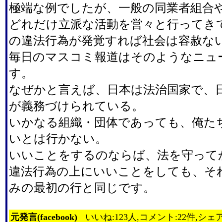
極端な例でしたが、一般の同業者組合
どれだけ立派な活動を営々と行ってき
の違法行為が発覚すれば社会は容赦な
毎日のマスコミ報道はそのようなニュ
す。
なぜかと言えば、日本は法治国家で、
が義務づけられている。
いかなる組織・団体であっても、俺た
いとは行かない。
いいことをするのならば、法を守って
違法行為の上にいいことをしても、そ
みの最初の行と同じです。
元発言(facebook)
いいね:123人,コメント:22件,シェア