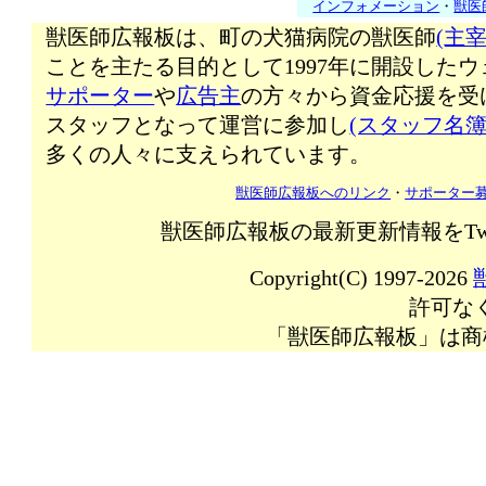
インフォメーション
・
獣医
獣医師広報板は、町の犬猫病院の獣医師
(主宰
ことを主たる目的として1997年に開設した
サポーター
や
広告主
の方々から資金応援を受
スタッフとなって運営に参加し
(スタッフ名簿
多くの人々に支えられています。
獣医師広報板へのリンク
・
サポーター
獣医師広報板の最新更新情報をTw
Copyright(C) 1997-2026
許可な
「獣医師広報板」は商標登