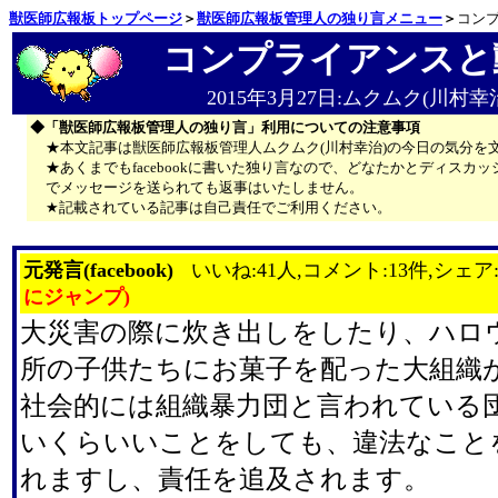
獣医師広報板トップページ
＞
獣医師広報板管理人の独り言メニュー
＞
コン
コンプライアンスと
2015年3月27日:ムクムク(川村幸
◆「獣医師広報板管理人の独り言」利用についての注意事項
★本文記事は獣医師広報板管理人ムクムク(川村幸治)の今日の気分を
★あくまでもfacebookに書いた独り言なので、どなたかとディス
でメッセージを送られても返事はいたしません。
★記載されている記事は自己責任でご利用ください。
元発言(facebook)
いいね:41人,コメント:13件,シェア
にジャンプ)
大災害の際に炊き出しをしたり、ハロ
所の子供たちにお菓子を配った大組織
社会的には組織暴力団と言われている
いくらいいことをしても、違法なこと
れますし、責任を追及されます。