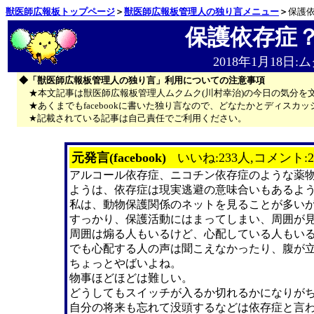
獣医師広報板トップページ
＞
獣医師広報板管理人の独り言メニュー
＞
保護
保護依存症
2018年1月18日
◆「獣医師広報板管理人の独り言」利用についての注意事項
★本文記事は獣医師広報板管理人ムクムク(川村幸治)の今日の気分を
★あくまでもfacebookに書いた独り言なので、どなたかとディス
★記載されている記事は自己責任でご利用ください。
元発言(facebook)
いいね:233人,コメント:
アルコール依存症、ニコチン依存症のような薬
ようは、依存症は現実逃避の意味合いもあるよ
私は、動物保護関係のネットを見ることが多い
すっかり、保護活動にはまってしまい、周囲が
周囲は煽る人もいるけど、心配している人もい
でも心配する人の声は聞こえなかったり、腹が
ちょっとやばいよね。
物事ほどほどは難しい。
どうしてもスイッチが入るか切れるかになりが
自分の将来も忘れて没頭するなどは依存症と言