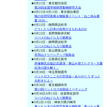
★8月21日：東京都渋谷区
第28回全国学校飼育動物研究大会
★8月21日-9月13日：東京都台東区
猫の合同写真展＆物販展イベント「ねこ休み展
夏 2026」
★8月22日：静岡県浜松市
どうしたら日本の自然がまもれるのか
★8月22日：長野県軽井沢町
ツバメのねぐら入り観察会
★8月22日：静岡県浜松市
ツバメのねぐら入り観察会
★8月23日：富山県富山市
呉羽山クリーンアップ探鳥会
★8月23日：広島県広島市
井塚務氏出版記念講演「奥山を捨てたクマ～大量
出没の謎を解く」
★8月30日：埼玉県朝霞市
ペットロスこころの交流会～ありがとう ずっと
大好きだよ～
★8月30日：東京都調布市
第13回ペットロス自助会ミーティング
★8月30日,9月13日：佐賀県佐賀市
ツバメのねぐら入り観察会
★9月2日-15日：神奈川県川崎市
鼻ぺちゃ犬の合同写真展＆物販展「鼻ぺちゃ展