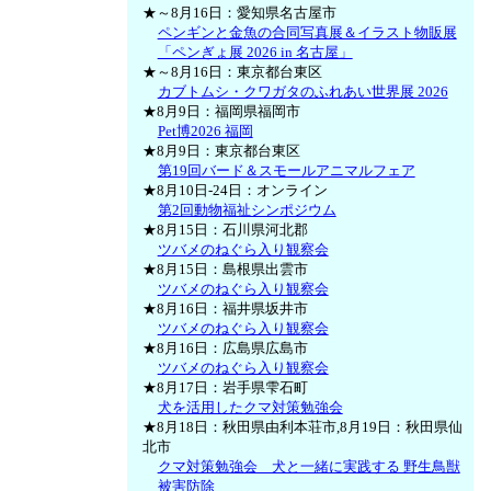
★～8月16日：愛知県名古屋市
ペンギンと金魚の合同写真展＆イラスト物販展
「ペンぎょ展 2026 in 名古屋」
★～8月16日：東京都台東区
カブトムシ・クワガタのふれあい世界展 2026
★8月9日：福岡県福岡市
Pet博2026 福岡
★8月9日：東京都台東区
第19回バード＆スモールアニマルフェア
★8月10日-24日：オンライン
第2回動物福祉シンポジウム
★8月15日：石川県河北郡
ツバメのねぐら入り観察会
★8月15日：島根県出雲市
ツバメのねぐら入り観察会
★8月16日：福井県坂井市
ツバメのねぐら入り観察会
★8月16日：広島県広島市
ツバメのねぐら入り観察会
★8月17日：岩手県雫石町
犬を活用したクマ対策勉強会
★8月18日：秋田県由利本荘市,8月19日：秋田県仙
北市
クマ対策勉強会 犬と一緒に実践する 野生鳥獣
被害防除