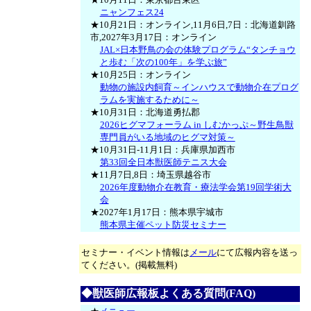
ニャンフェス24
★10月21日：オンライン,11月6日,7日：北海道釧路
市,2027年3月17日：オンライン
JAL×日本野鳥の会の体験プログラム“タンチョウ
と歩む「次の100年」を学ぶ旅”
★10月25日：オンライン
動物の施設内飼育～インハウスで動物介在プログ
ラムを実施するために～
★10月31日：北海道勇払郡
2026ヒグマフォーラム in しむかっぷ～野生鳥獣
専門員がいる地域のヒグマ対策～
★10月31日-11月1日：兵庫県加西市
第33回全日本獣医師テニス大会
★11月7日,8日：埼玉県越谷市
2026年度動物介在教育・療法学会第19回学術大
会
★2027年1月17日：熊本県宇城市
熊本県主催ペット防災セミナー
セミナー・イベント情報は
メール
にて広報内容を送っ
てください。(掲載無料)
◆獣医師広報板よくある質問(FAQ)