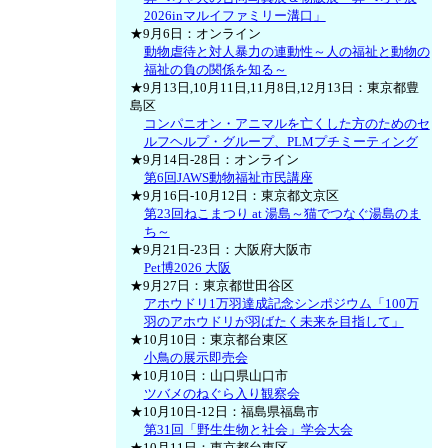
2026inマルイファミリー溝口」
★9月6日：オンライン
動物虐待と対人暴力の連動性～人の福祉と動物の
福祉の負の関係を知る～
★9月13日,10月11日,11月8日,12月13日：東京都豊
島区
コンパニオン・アニマルを亡くした方のためのセ
ルフヘルプ・グループ、PLMプチミーティング
★9月14日-28日：オンライン
第6回JAWS動物福祉市民講座
★9月16日-10月12日：東京都文京区
第23回ねこまつり at 湯島～猫でつなぐ湯島のま
ち～
★9月21日-23日：大阪府大阪市
Pet博2026 大阪
★9月27日：東京都世田谷区
アホウドリ1万羽達成記念シンポジウム「100万
羽のアホウドリが羽ばたく未来を目指して」
★10月10日：東京都台東区
小鳥の展示即売会
★10月10日：山口県山口市
ツバメのねぐら入り観察会
★10月10日-12日：福島県福島市
第31回「野生生物と社会」学会大会
★10月11日：東京都台東区