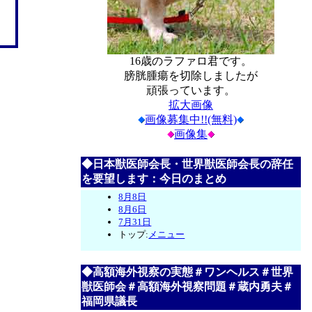
16歳のラファロ君です。
膀胱腫瘍を切除しましたが
頑張っています。
拡大画像
画像募集中!!(無料)
画像集
◆日本獣医師会長・世界獣医師会長の辞任
を要望します：今日のまとめ
8月8日
8月6日
7月31日
トップ:
メニュー
◆高額海外視察の実態＃ワンヘルス＃世界
獣医師会＃高額海外視察問題＃蔵内勇夫＃
福岡県議長