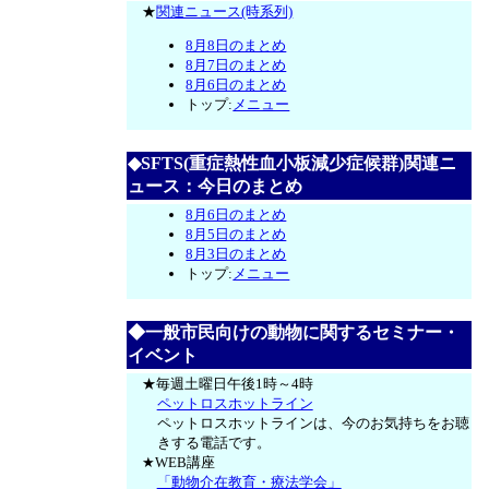
★
関連ニュース(時系列)
8月8日のまとめ
8月7日のまとめ
8月6日のまとめ
トップ:
メニュー
◆SFTS(重症熱性血小板減少症候群)関連ニ
ュース：今日のまとめ
8月6日のまとめ
8月5日のまとめ
8月3日のまとめ
トップ:
メニュー
◆一般市民向けの動物に関するセミナー・
イベント
★毎週土曜日午後1時～4時
ペットロスホットライン
ペットロスホットラインは、今のお気持ちをお聴
きする電話です。
★WEB講座
「動物介在教育・療法学会」