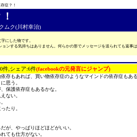
依存症？！
？！
:ムクムク(川村幸治)
文字にした物です。
カッションする気持ちはありません。何らかの形でメッセージを送られても返事
20件,シェア:6件
(facebookの元発言にジャンプ)
物依存もあれば、買い物依存症のようなマインドの依存症もあ
うに思う。
が、保護依存症もあるかな。
見えない。
る。
立ったり。
ちだが、やっぱりほどほどがいい。
われても仕方がない。