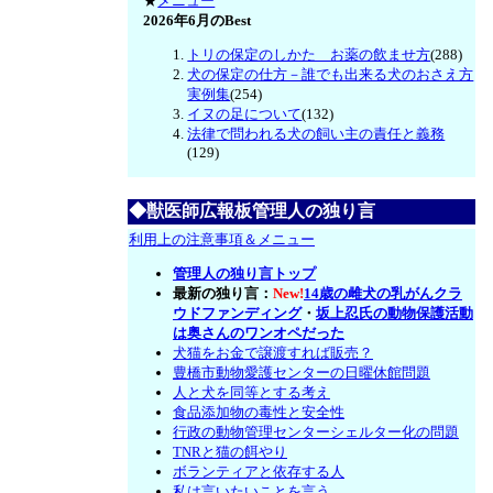
★
メニュー
2026年6月のBest
トリの保定のしかた お薬の飲ませ方
(288)
犬の保定の仕方－誰でも出来る犬のおさえ方
実例集
(254)
イヌの足について
(132)
法律で問われる犬の飼い主の責任と義務
(129)
◆獣医師広報板管理人の独り言
利用上の注意事項＆メニュー
管理人の独り言トップ
最新の独り言：
New!
14歳の雌犬の乳がんクラ
ウドファンディング
・
坂上忍氏の動物保護活動
は奥さんのワンオペだった
犬猫をお金で譲渡すれば販売？
豊橋市動物愛護センターの日曜休館問題
人と犬を同等とする考え
食品添加物の毒性と安全性
行政の動物管理センターシェルター化の問題
TNRと猫の餌やり
ボランティアと依存する人
私は言いたいことを言う