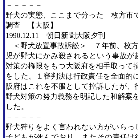
－－－－－
野犬の実態、ここまで分った 枚方市
調査 【大阪】
1990.12.11 朝日新聞大阪夕刊
＜野犬放置事故訴訟＞ ７年前、枚方
児が野犬にかみ殺されるという事故が
対策の権限をもつ大阪府を相手取って
をした。１審判決は行政責任を全面的
阪府はこれを不服として控訴したが、
野犬対策の努力義務を明記した和解案
した。
－－－－－
野犬狩りをよく言われない方がいらっ
子どもが死んでおり、またその責任は