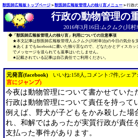
獣医師広報板トップページ
＞
獣医師広報板管理人の独り言メニュー
＞
行政
行政の動物管理の
2016年3月16日:ムクムク(川村
◆「獣医師広報板管理人の独り言」利用についての注意事項
★本文記事は獣医師広報板管理人ムクムク(川村幸治)の今日の気分を
★あくまでもfacebookに書いた独り言なので、どなたかとディス
でメッセージを送られても返事はいたしません。
★記載されている記事は自己責任でご利用ください。
元発言(facebook)
いいね:158人,コメント:7件,シェア:
言にジャンプ)
今夜は動物管理について書かせていた
行政は動物管理について責任を持って
例えば、野犬が子どもをかみ殺した場
れ、和解ではあったが実質行政が責任
支払った事件があります。