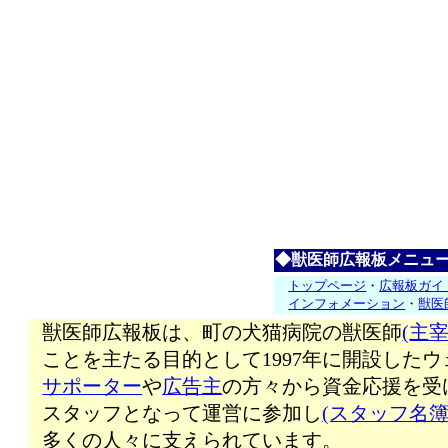
◆獣医師広報板メニュ
トップページ
・
広報板ガイ
インフォメーション
・
獣医
獣医師広報板は、町の犬猫病院の獣医師
(主宰
ことを主たる目的として1997年に開設した
サポーター
や
広告主
の方々から資金応援を受
スタッフとなって運営に参加し
(スタッフ名簿
多くの人々に支えられています。