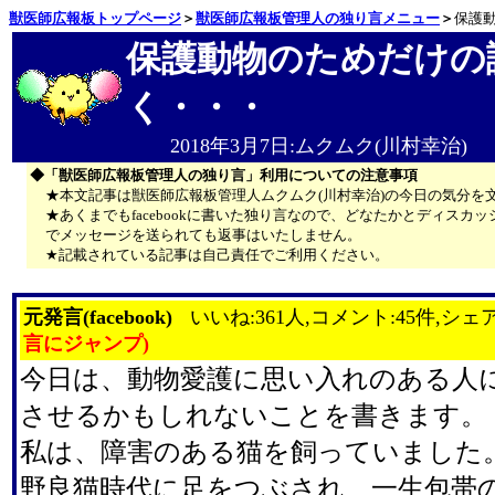
獣医師広報板トップページ
＞
獣医師広報板管理人の独り言メニュー
＞
保護
保護動物のためだけの
く・・・
2018年3月7日:ムクムク(川村幸治)
◆「獣医師広報板管理人の独り言」利用についての注意事項
★本文記事は獣医師広報板管理人ムクムク(川村幸治)の今日の気分を
★あくまでもfacebookに書いた独り言なので、どなたかとディス
でメッセージを送られても返事はいたしません。
★記載されている記事は自己責任でご利用ください。
元発言(facebook)
いいね:361人,コメント:45件,シェア
言にジャンプ)
今日は、動物愛護に思い入れのある人
させるかもしれないことを書きます。
私は、障害のある猫を飼っていました
野良猫時代に足をつぶされ、一生包帯