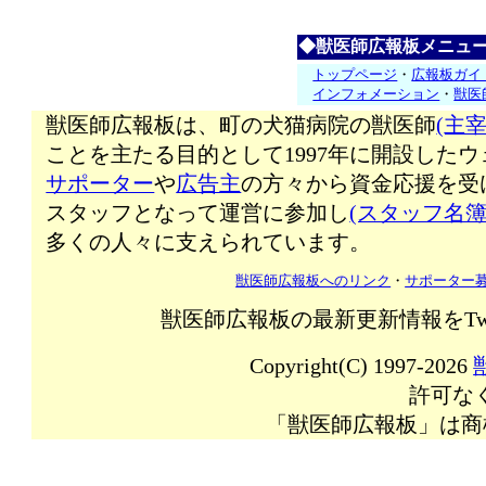
◆獣医師広報板メニュ
トップページ
・
広報板ガイ
インフォメーション
・
獣医
獣医師広報板は、町の犬猫病院の獣医師
(主宰
ことを主たる目的として1997年に開設した
サポーター
や
広告主
の方々から資金応援を受
スタッフとなって運営に参加し
(スタッフ名簿
多くの人々に支えられています。
獣医師広報板へのリンク
・
サポーター
獣医師広報板の最新更新情報をTw
Copyright(C) 1997-2026
許可な
「獣医師広報板」は商標登