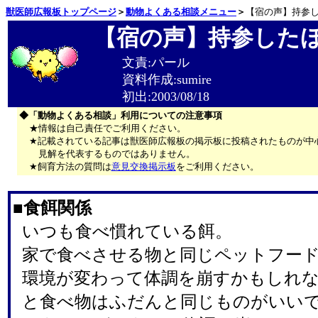
獣医師広報板トップページ
＞
動物よくある相談メニュー
＞
【宿の声】持参
【宿の声】持参した
文責:パール
資料作成:sumire
初出:2003/08/18
◆「動物よくある相談」利用についての注意事項
★情報は自己責任でご利用ください。
★記載されている記事は獣医師広報板の掲示板に投稿されたものが中
見解を代表するものではありません。
★飼育方法の質問は
意見交換掲示板
をご利用ください。
■食餌関係
いつも食べ慣れている餌。
家で食べさせる物と同じペットフー
環境が変わって体調を崩すかもしれ
と食べ物はふだんと同じものがいい